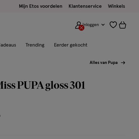
Mijn Etos voordelen
Klantenservice
Winkels
Inloggen
adeaus
Trending
Eerder gekocht
Alles van Pupa
iss PUPA gloss 301
9