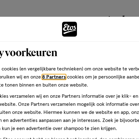
 CI 15850 (RED 6, RED 6 LAKE,
8 LAKE), CI 19140 (YELLOW 5,
Andere
UE 1 LAKE)
toevoegen
y voorkeuren
aan
verlanglijst
 cookies (en vergelijkbare technieken) om onze website te verb
bruiken wij en onze
8 Partners
cookies om je persoonlijke aanb
te tonen binnen en buiten onze website.
ies verzamelen wij en onze Partners informatie over je klik- e
ebsite. Onze Partners verzamelen mogelijk ook informatie over 
uiten onze website. Hiermee kunnen we de website en app, on
 en advertenties aanpassen aan je interesses. Zoek je bijvoorb
kun je een advertentie over shampoo te zien krijgen.