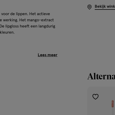
Bekijk win
 voor de lippen. Het actieve
e werking. Het mango-extract
De lipgloss heeft een langdurig
 kleuren.
Alterna
 een hydraterend en
ardige oliën hydrateren en
ns met nat effect en een
toevoegen
t glanzen.
aan
verlanglijst