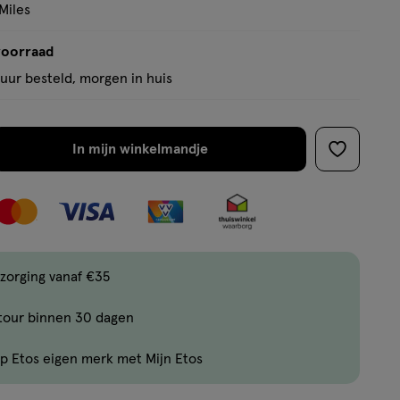
Miles
voorraad
uur besteld, morgen in huis
In mijn winkelmandje
verhoog
toevoege
aantal
aan
met
verlanglijs
één
,
Bijna
zorging vanaf €35
uitverkocht!
tour binnen 30 dagen
Er
zijn
p Etos eigen merk met Mijn Etos
nog
maar