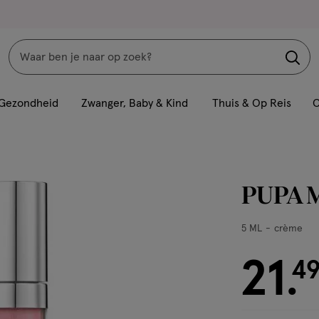
Zoeken
Interactie
met
Gezondheid
Zwanger, Baby & Kind
Thuis & Op Reis
C
dit
veld
opent
een
PUPA M
volledig
venster
5
5 ML
crème
met
ML,
geavanceerde
21
crème
€ 21.49
4
.
zoekopties