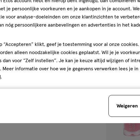
jn Etos account hebt en hierop bent ingelogd, dan combineren w
1
stick
stick
stuk
t je persoonlijke voorkeuren en je aankopen in je account. W
PUPA Miss Pupa
ie voor analyse-doeleinden om onze klantinzichten te verbeter
an nóg persoonlijkere aanbevelingen en advertenties in het kade
1
 “Accepteren” klikt, geef je toestemming voor al onze cookies. 
rden alleen noodzakelijke cookies geplaatst. Wil je je voorkeur
s dan voor “Zelf instellen”. Je kan je keuze altijd wijzigen of int
. Meer informatie over hoe we je gegevens verwerken lees je in
toevoegen
d
.
aan
verlanglijst
Weigeren