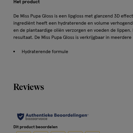
Het product
De Miss Pupa Gloss is een lipgloss met glanzend 3D effect
ingrediënt heeft een hydraterende en volume verhogend
en de plantaardige oliën verzorgen en voeden de lippen. 
resultaat. De Miss Pupa Gloss is verkrijgbaar in meerdere
Hydraterende formule
Langdurig resultaat
Hoe werkt het?
Reviews
Het actieve ingrediënt met bolletjes hyaluronzuur heeft
volumeverhogend effect, het mango-extract en de planta
voeden, de gelvormde glansmiddelen zorgen voor een gla
speciaal filmingrediënt garandeert een kleur die lang blijf
Dit product beoordelen
Gebruik