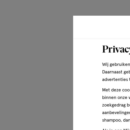
(IRON OXIDES), CI 75470 (CARMINE), CI 77861 (TIN OXIDE),
RED 7, RED 7 LAKE), CI 45410 (RED 27, RED 27 LAKE, RED 2
YELLOW 5 LAKE), CI 15985 (YELLOW 6 LAKE), CI 42090 (BL
Meer over
Privac
Wij gebruiken
Daarnaast ge
advertenties 
Met deze cook
binnen onze w
zoekgedrag b
aanbevelingen
shampoo, dan 