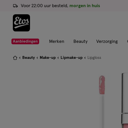
ga
Voor 22:00 uur besteld,
morgen in huis
naar
de
hoofd
content
ga
Merken
Beauty
Verzorging
Aanbiedingen
naar
de
Je
Beauty
Make-up
Lipmake-up
Lipgloss
zoekbalk
bent
ga
hier:
naar
de
footer