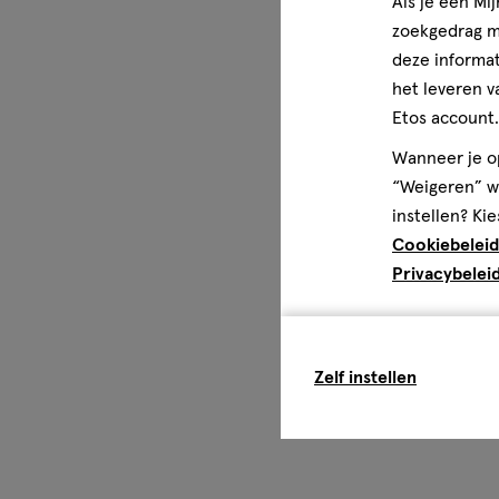
Als je een Mi
zoekgedrag me
deze informat
het leveren v
Etos account.
Wanneer je op
“Weigeren” wo
instellen? Kie
Cookiebeleid
Privacybelei
Zelf instellen