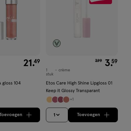
€ 21.49
21
.
van € 3.99 voor €
3
.
49
59
3
.
99
1
crème
crème
stuk
 gloss 104
Etos Care High Shine Lipgloss 01
Keep it Glossy Transparant
+1
Toevoegen
Toevoegen
1
verhoog aantal met één
,
Bijna uitverkocht!
verhoog aantal m
Er zijn nog