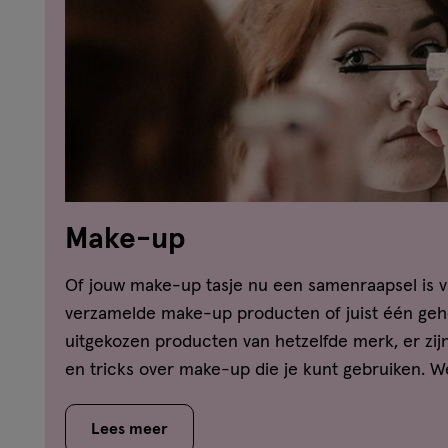
Make-up
Of jouw make-up tasje nu een samenraapsel is v
verzamelde make-up producten of juist één gehe
uitgekozen producten van hetzelfde merk, er zij
en tricks over make-up die je kunt gebruiken. We
de beste manier is om je foundation aan te bre
je het beste kunt gebruiken om jouw wimpers te
Lees meer