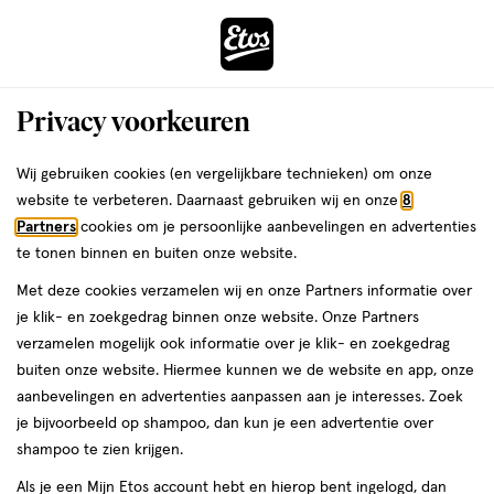
ga
Voor 22:00 uur besteld, maandag in huis
naar
de
Menu
hoofd
Zoeken
Privacy voorkeuren
content
›
›
ga
Interactie
naar
Wij gebruiken cookies (en vergelijkbare technieken) om onze
Je
Mascara
Alles van Pupa
met
de
website te verbeteren. Daarnaast gebruiken wij en onze
8
bent
PUPA Vamp! Mascara 100 Zwart
dit
zoekbalk
Partners
cookies om je persoonlijke aanbevelingen en advertenties
ers
Weleda
hier:
veld
ga
te tonen binnen en buiten onze website.
9
5
9 ML
wax
5/5
(1)
opent
naar
Met deze cookies verzamelen wij en onze Partners informatie over
ML,
van
een
de
wax
je klik- en zoekgedrag binnen onze website. Onze Partners
5
volledig
footer
verzamelen mogelijk ook informatie over je klik- en zoekgedrag
toevoegen
sterren
venster
buiten onze website. Hiermee kunnen we de website en app, onze
aan
op
met
aanbevelingen en advertenties aanpassen aan je interesses. Zoek
verlanglijst
basis
geavanceerde
je bijvoorbeeld op shampoo, dan kun je een advertentie over
van
zoekopties
shampoo te zien krijgen.
1
reviews
Als je een Mijn Etos account hebt en hierop bent ingelogd, dan