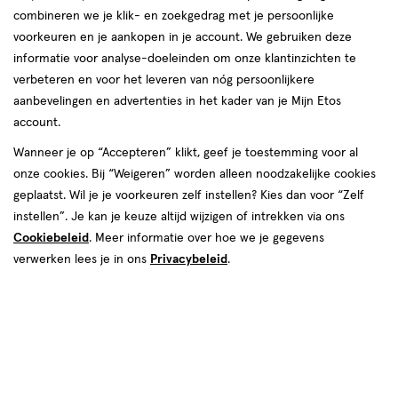
combineren we je klik- en zoekgedrag met je persoonlijke
voorkeuren en je aankopen in je account. We gebruiken deze
informatie voor analyse-doeleinden om onze klantinzichten te
verbeteren en voor het leveren van nóg persoonlijkere
aanbevelingen en advertenties in het kader van je Mijn Etos
account.
€ 21.75
21
.
75
Wanneer je op “Accepteren” klikt, geef je toestemming voor al
onze cookies. Bij “Weigeren” worden alleen noodzakelijke cookies
Spaar 8 Air Miles
geplaatst. Wil je je voorkeuren zelf instellen? Kies dan voor “Zelf
instellen”. Je kan je keuze altijd wijzigen of intrekken via ons
Online op voorraad
Cookiebeleid
. Meer informatie over hoe we je gegevens
Voor 22:00 besteld, maandag in huis
verwerken lees je in ons
Privacybeleid
.
1
In mijn winkelmandje
verhoog
aantal
met
één