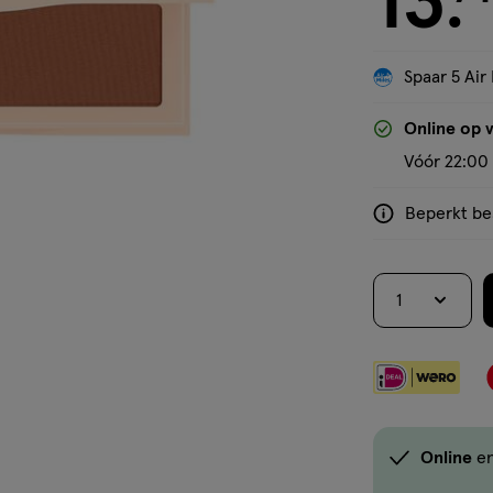
13
.
Spaar 5 Air 
'Bekijk winkelvoorraad'
Online op 
Vóór 22:00 
Beperkt bes
<p>Dit
product
is
1
niet
in
alle
winkels
te
koop.
Online
en
Gebruik