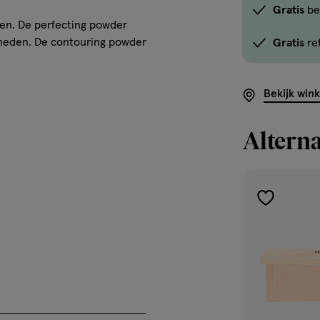
de
Gratis
be
en. De perfecting powder
optie
nheden. De contouring powder
Gratis
re
<em
onclick="docum
button-
Bekijk win
-
link.button-
Alterna
-
icon.c-
store-
stock__link.js-
toevoegen
store-
aan
stock-
verlanglijst
link').click()">'B
winkelvoorraad
om
te