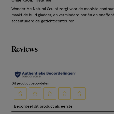
Ondertoon:
Neutraal
Wonder Me Natural Sculpt zorgt voor de mooiste contour
maakt de huid gladder, en verminderd poriën en oneffe
accentuuerd de gezichtscontouren.
Reviews
Dit product beoordelen
Selecteer
Selecteer
Selecteer
Selecteer
Selecteer
Beoordeel dit product als eerste
om
om
om
om
om