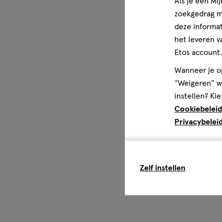
Als je een Mi
zoekgedrag me
deze informat
het leveren v
Etos account.
Wanneer je op
“Weigeren” wo
instellen? Kie
Cookiebeleid
Privacybelei
Zelf instellen