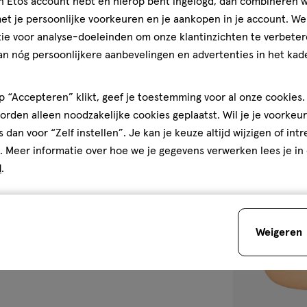
jn Etos account hebt en hierop bent ingelogd, dan combineren w
Cica No Color
t je persoonlijke voorkeuren en je aankopen in je account. W
4.7
4.7/5
(108)
ie voor analyse-doeleinden om onze klantinzichten te verbeter
van
an nóg persoonlijkere aanbevelingen en advertenties in het kade
5
sterren
 “Accepteren” klikt, geef je toestemming voor al onze cookies. 
1
op
rden alleen noodzakelijke cookies geplaatst. Wil je je voorkeur
basis
s dan voor “Zelf instellen”. Je kan je keuze altijd wijzigen of int
van
Bijna 
. Meer informatie over hoe we je gegevens verwerken lees je in
108
d
.
toevoegen
reviews
aan
verlanglijst
Weigeren