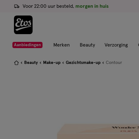
ga
Voor 22:00 uur besteld,
morgen in huis
naar
de
hoofd
content
ga
Merken
Beauty
Verzorging
Aanbiedingen
naar
de
Je
Beauty
Make-up
Gezichtsmake-up
Contour
zoekbalk
bent
ga
hier:
naar
de
footer