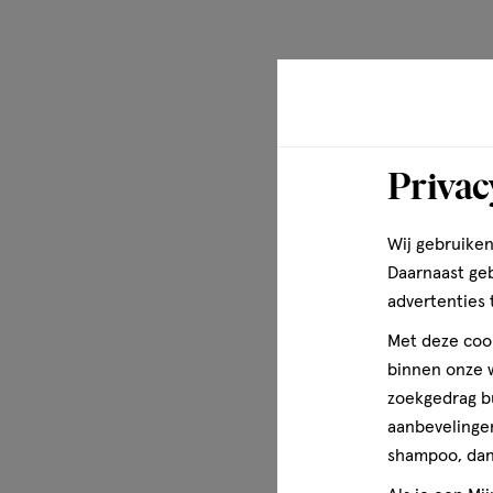
Privac
Wij gebruiken
Daarnaast ge
advertenties 
Met deze cook
binnen onze w
zoekgedrag b
aanbevelingen
shampoo, dan 