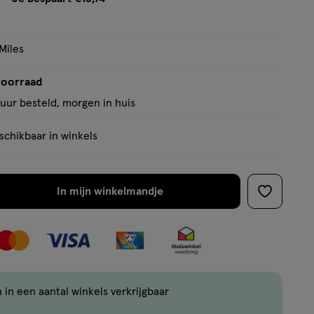
Miles
voorraad
uur besteld, morgen in huis
chikbaar in winkels
In mijn winkelmandje
verhoog
toevoege
aantal
aan
met
verlanglijs
één
,
Bijna
 in een aantal winkels verkrijgbaar
uitverkocht!