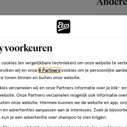
Andere
reviews
toevoegen
aan
verlanglijst
y voorkeuren
 cookies (en vergelijkbare technieken) om onze website te verb
bruiken wij en onze
8 Partners
cookies om je persoonlijke aanb
te tonen binnen en buiten onze website.
ies verzamelen wij en onze Partners informatie over je klik- e
ebsite. Onze Partners verzamelen mogelijk ook informatie over 
uiten onze website. Hiermee kunnen we de website en app, on
 en advertenties aanpassen aan je interesses. Zoek je bijvoorb
28 ML
kun je een advertentie over shampoo te zien krijgen.
e.l.f. Liquid Po