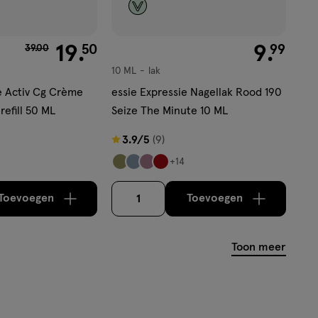
van € 39.00 voor € 19.50
19
.
€ 9.99
9
.
50
99
39
.
00
10 ML
lak
lak
e Activ Cg Crème
essie Expressie Nagellak Rood 190
refill 50 ML
Seize The Minute 10 ML
3.9
3.9/5
(9)
van
+14
5
sterren
Toevoegen
Toevoegen
1
verhoog aantal met één
,
Bijna uitverkocht!
verhoog aantal m
Er is nog m
op
basis
Toon meer
van
9
reviews