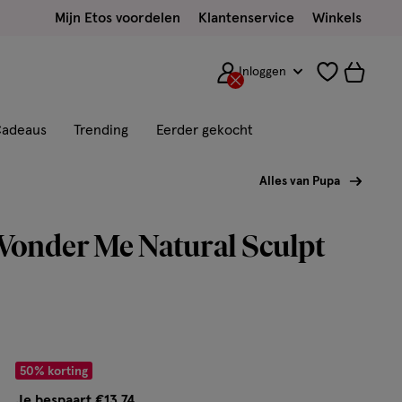
Mijn Etos voordelen
Klantenservice
Winkels
Inloggen
adeaus
Trending
Eerder gekocht
Alles van Pupa
onder Me Natural Sculpt
r € 13.74
50% korting
Je bespaart €13,74