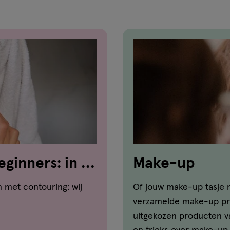
ginners: in 8
Make-up
n met contouring: wij
Of jouw make-up tasje n
verzamelde make-up pro
uitgekozen producten va