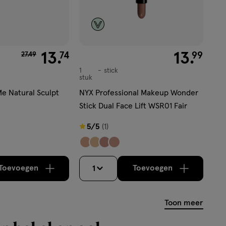
van € 27.49 voor € 13.74
13
.
€ 13.99
13
.
74
99
27
.
49
1
stick
stick
stuk
e Natural Sculpt
NYX Professional Makeup Wonder
Stick Dual Face Lift WSR01 Fair
5
5/5
(1)
van
5
sterren
Toevoegen
Toevoegen
1
verhoog aantal met één
,
Bijna uitverkocht!
verhoog aantal m
Er zijn nog
op
basis
Toon meer
van
1