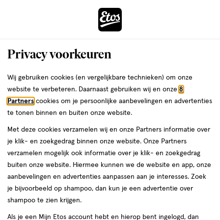
ga
Voor 22:00 uur besteld, maandag in huis
naar
de
Menu
hoofd
Zoeken
Privacy voorkeuren
content
›
›
ga
Interactie
naar
Wij gebruiken cookies (en vergelijkbare technieken) om onze
Je
Blush
Alles van Rimmel London
met
de
website te verbeteren. Daarnaast gebruiken wij en onze
8
bent
Rimmel London Multi-Tasker
dit
zoekbalk
Partners
cookies om je persoonlijke aanbevelingen en advertenties
ers
Weleda
hier:
veld
ga
Turbocharged Glow Liquid
te tonen binnen en buiten onze website.
opent
naar
Illuminator Blush 002
Met deze cookies verzamelen wij en onze Partners informatie over
een
de
je klik- en zoekgedrag binnen onze website. Onze Partners
volledig
footer
1
4.1
1 stuk
crème
4.1/5
(91)
verzamelen mogelijk ook informatie over je klik- en zoekgedrag
venster
stuk,
van
buiten onze website. Hiermee kunnen we de website en app, onze
met
crème
5
1+1
aanbevelingen en advertenties aanpassen aan je interesses. Zoek
geavanceerde
toevoegen
sterren
gratis
je bijvoorbeeld op shampoo, dan kun je een advertentie over
zoekopties
aan
op
shampoo te zien krijgen.
verlanglijst
basis
Als je een Mijn Etos account hebt en hierop bent ingelogd, dan