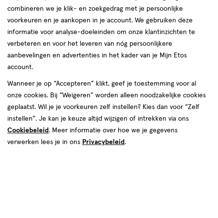
van
combineren we je klik- en zoekgedrag met je persoonlijke
91
voorkeuren en je aankopen in je account. We gebruiken deze
reviews
informatie voor analyse-doeleinden om onze klantinzichten te
verbeteren en voor het leveren van nóg persoonlijkere
aanbevelingen en advertenties in het kader van je Mijn Etos
account.
Wanneer je op “Accepteren” klikt, geef je toestemming voor al
onze cookies. Bij “Weigeren” worden alleen noodzakelijke cookies
geplaatst. Wil je je voorkeuren zelf instellen? Kies dan voor “Zelf
Kleur
instellen”. Je kan je keuze altijd wijzigen of intrekken via ons
Cookiebeleid
. Meer informatie over hoe we je gegevens
002 Rosy Rebel
verwerken lees je in ons
Privacybeleid
.
€ 14.99
14
.
99
1+1 gratis
Product
badge
Je bespaart €14,99 bij 2 stuks
tooltip
Spaar 5 Air Miles
Online op voorraad