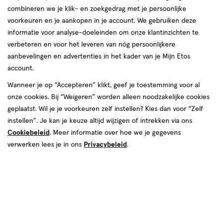
combineren we je klik- en zoekgedrag met je persoonlijke
reviews
voorkeuren en je aankopen in je account. We gebruiken deze
informatie voor analyse-doeleinden om onze klantinzichten te
verbeteren en voor het leveren van nóg persoonlijkere
aanbevelingen en advertenties in het kader van je Mijn Etos
account.
Wanneer je op “Accepteren” klikt, geef je toestemming voor al
onze cookies. Bij “Weigeren” worden alleen noodzakelijke cookies
Kleur
geplaatst. Wil je je voorkeuren zelf instellen? Kies dan voor “Zelf
080 Baddie
instellen”. Je kan je keuze altijd wijzigen of intrekken via ons
Cookiebeleid
. Meer informatie over hoe we je gegevens
€ 10.99
10
.
99
1+1 gratis
Product
verwerken lees je in ons
Privacybeleid
.
badge
Je bespaart €10,99 bij 2 stuks
tooltip
Spaar 4 Air Miles
Online op voorraad
Vóór 22:00 uur besteld, morgen in huis