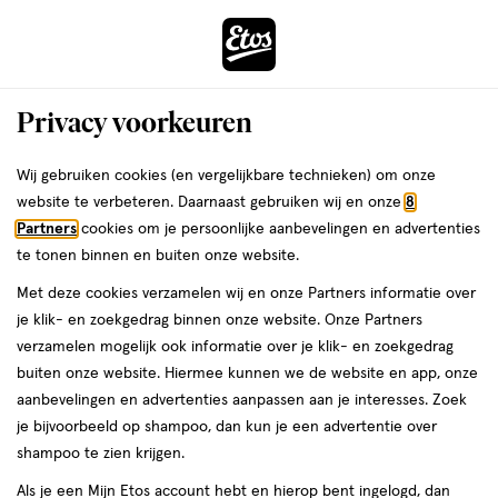
ga
Voor 22:00 uur besteld,
morgen in huis
naar
de
Menu
hoofd
Zoeken
Privacy voorkeuren
content
›
›
ga
Interactie
naar
Wij gebruiken cookies (en vergelijkbare technieken) om onze
Je
Lipliner
Alles van Rimmel London
met
de
website te verbeteren. Daarnaast gebruiken wij en onze
8
bent
Rimmel London Oh My Plump! Lip
dit
zoekbalk
Partners
cookies om je persoonlijke aanbevelingen en advertenties
ers
Weleda
hier:
veld
ga
Liner Rood 080 Baddie
te tonen binnen en buiten onze website.
opent
naar
Met deze cookies verzamelen wij en onze Partners informatie over
een
de
1
4.2
1 stuk
4.2/5
(86)
je klik- en zoekgedrag binnen onze website. Onze Partners
volledig
stuk,
footer
van
verzamelen mogelijk ook informatie over je klik- en zoekgedrag
venster
5
1+1
buiten onze website. Hiermee kunnen we de website en app, onze
met
toevoegen
sterren
gratis
aanbevelingen en advertenties aanpassen aan je interesses. Zoek
geavanceerde
aan
op
je bijvoorbeeld op shampoo, dan kun je een advertentie over
zoekopties
verlanglijst
basis
shampoo te zien krijgen.
van
Als je een Mijn Etos account hebt en hierop bent ingelogd, dan
86