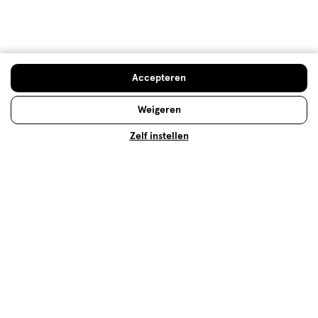
Oogpotlood aanbrengen: met onze tips creëer je
een prachtige lijn langs je wimperrand of waterlijn.
Voor een mooie make-uplook!
Lees meer
Accepteren
Weigeren
Zelf instellen
Oogschaduw: welke kleur staat
mooi bij mijn ogen?
Welke oogschaduw jou mooi staat, is afhankelijk van
je oogkleur. Wij vertellen je welke kleur jij goed kunt