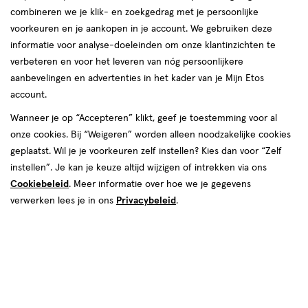
combineren we je klik- en zoekgedrag met je persoonlijke
reviews
voorkeuren en je aankopen in je account. We gebruiken deze
informatie voor analyse-doeleinden om onze klantinzichten te
verbeteren en voor het leveren van nóg persoonlijkere
aanbevelingen en advertenties in het kader van je Mijn Etos
account.
Wanneer je op “Accepteren” klikt, geef je toestemming voor al
onze cookies. Bij “Weigeren” worden alleen noodzakelijke cookies
Kleur
geplaatst. Wil je je voorkeuren zelf instellen? Kies dan voor “Zelf
011 - Sable Brown
instellen”. Je kan je keuze altijd wijzigen of intrekken via ons
Cookiebeleid
. Meer informatie over hoe we je gegevens
€ 7.99
7
.
99
verwerken lees je in ons
Privacybeleid
.
Spaar 3 Air Miles
Online op voorraad
Vóór 22:00 uur besteld, morgen in huis