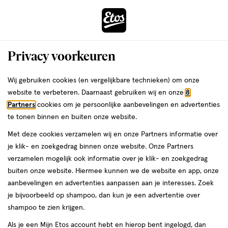
ga
Voor 22:00 uur besteld,
morgen in huis
naar
de
Menu
hoofd
Zoeken
Privacy voorkeuren
content
›
›
ga
Interactie
naar
Wij gebruiken cookies (en vergelijkbare technieken) om onze
Je
Oogpotlood
Alles van Rimmel London
met
de
website te verbeteren. Daarnaast gebruiken wij en onze
8
bent
Rimmel London Soft Kohl Kajal
dit
zoekbalk
Partners
cookies om je persoonlijke aanbevelingen en advertenties
ers
Weleda
hier:
veld
ga
Oogpotlood - Bruin - 011 Sable Brown
te tonen binnen en buiten onze website.
opent
naar
Met deze cookies verzamelen wij en onze Partners informatie over
een
de
1
4.7
1 stuk
stick
4.7/5
(3)
je klik- en zoekgedrag binnen onze website. Onze Partners
volledig
stuk,
footer
van
verzamelen mogelijk ook informatie over je klik- en zoekgedrag
venster
stick
5
buiten onze website. Hiermee kunnen we de website en app, onze
met
toevoegen
sterren
aanbevelingen en advertenties aanpassen aan je interesses. Zoek
geavanceerde
aan
op
je bijvoorbeeld op shampoo, dan kun je een advertentie over
zoekopties
verlanglijst
basis
shampoo te zien krijgen.
van
Als je een Mijn Etos account hebt en hierop bent ingelogd, dan
3