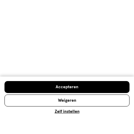
Nagellak: deze kleur nagellak past
bij jou!
Voor iedere gelegenheid en outfit bestaat een
perfecte nagellak. Hulp nodig bij het vinden van de
juiste nagellak? Check onze nagellak vergelijker!
Accepteren
Weigeren
Lees meer
Zelf instellen