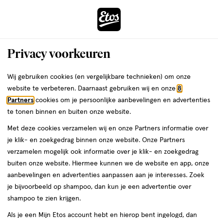
ga
Voor 22:00 uur besteld,
morgen in huis
naar
de
Menu
hoofd
Zoeken
Privacy voorkeuren
content
›
›
ga
Interactie
naar
Wij gebruiken cookies (en vergelijkbare technieken) om onze
Je
Nagellak
Alles van Rimmel London
met
de
website te verbeteren. Daarnaast gebruiken wij en onze
8
bent
Rimmel London SuperGel Nagellak
dit
zoekbalk
Partners
cookies om je persoonlijke aanbevelingen en advertenties
ers
Weleda
hier:
veld
ga
030 Wild Gal
te tonen binnen en buiten onze website.
opent
naar
Met deze cookies verzamelen wij en onze Partners informatie over
een
de
12
3.2
12 ML
lak
3.2/5
(38)
je klik- en zoekgedrag binnen onze website. Onze Partners
volledig
ML,
footer
van
verzamelen mogelijk ook informatie over je klik- en zoekgedrag
venster
lak
5
buiten onze website. Hiermee kunnen we de website en app, onze
met
toevoegen
sterren
aanbevelingen en advertenties aanpassen aan je interesses. Zoek
geavanceerde
aan
op
je bijvoorbeeld op shampoo, dan kun je een advertentie over
zoekopties
verlanglijst
basis
shampoo te zien krijgen.
van
Als je een Mijn Etos account hebt en hierop bent ingelogd, dan
38