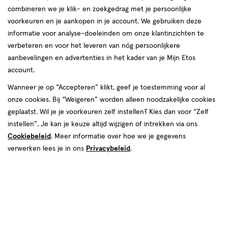
combineren we je klik- en zoekgedrag met je persoonlijke
reviews
voorkeuren en je aankopen in je account. We gebruiken deze
informatie voor analyse-doeleinden om onze klantinzichten te
verbeteren en voor het leveren van nóg persoonlijkere
aanbevelingen en advertenties in het kader van je Mijn Etos
account.
Wanneer je op “Accepteren” klikt, geef je toestemming voor al
onze cookies. Bij “Weigeren” worden alleen noodzakelijke cookies
Kleur
geplaatst. Wil je je voorkeuren zelf instellen? Kies dan voor “Zelf
030 Wild Gal
instellen”. Je kan je keuze altijd wijzigen of intrekken via ons
Cookiebeleid
. Meer informatie over hoe we je gegevens
€ 8.99
8
.
99
verwerken lees je in ons
Privacybeleid
.
Spaar 3 Air Miles
Online op voorraad
Vóór 22:00 uur besteld, morgen in huis