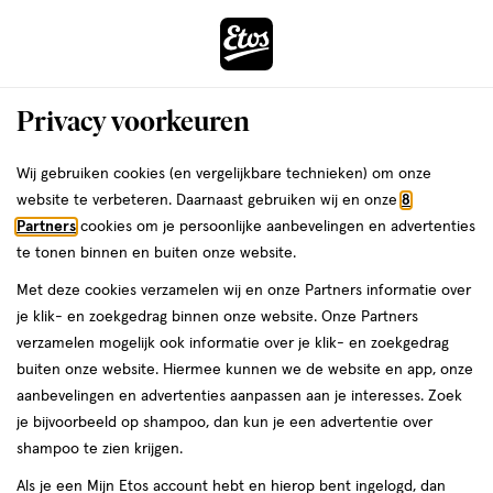
ga
Voor 22:00 uur besteld,
morgen in huis
naar
de
Menu
hoofd
Zoeken
Privacy voorkeuren
content
›
›
ga
Interactie
naar
Wij gebruiken cookies (en vergelijkbare technieken) om onze
Je
Concealer
Alles van Rimmel London
met
de
website te verbeteren. Daarnaast gebruiken wij en onze
8
bent
Rimmel London The Multi-Tasker
dit
zoekbalk
Partners
cookies om je persoonlijke aanbevelingen en advertenties
ers
Weleda
hier:
veld
ga
Concealer 070 Honey
te tonen binnen en buiten onze website.
opent
naar
Met deze cookies verzamelen wij en onze Partners informatie over
een
de
1
3.9
1 stuk
crème
3.9/5
(82)
je klik- en zoekgedrag binnen onze website. Onze Partners
volledig
stuk,
footer
van
verzamelen mogelijk ook informatie over je klik- en zoekgedrag
venster
crème
5
1+1
buiten onze website. Hiermee kunnen we de website en app, onze
met
toevoegen
sterren
gratis
aanbevelingen en advertenties aanpassen aan je interesses. Zoek
geavanceerde
aan
op
je bijvoorbeeld op shampoo, dan kun je een advertentie over
zoekopties
verlanglijst
basis
shampoo te zien krijgen.
van
Als je een Mijn Etos account hebt en hierop bent ingelogd, dan
82