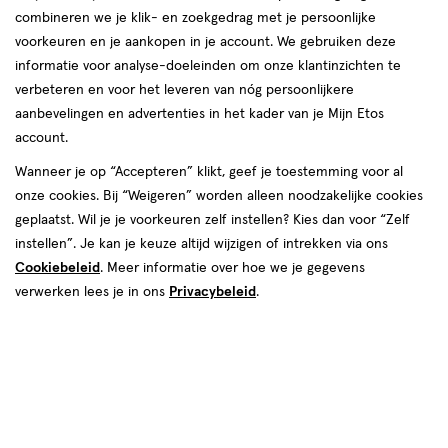
combineren we je klik- en zoekgedrag met je persoonlijke
reviews
voorkeuren en je aankopen in je account. We gebruiken deze
informatie voor analyse-doeleinden om onze klantinzichten te
verbeteren en voor het leveren van nóg persoonlijkere
aanbevelingen en advertenties in het kader van je Mijn Etos
Kleur
account.
070 Honey
Wanneer je op “Accepteren” klikt, geef je toestemming voor al
onze cookies. Bij “Weigeren” worden alleen noodzakelijke cookies
€ 13.99
13
.
99
1+1 gratis
Product
geplaatst. Wil je je voorkeuren zelf instellen? Kies dan voor “Zelf
badge
Je bespaart €13,99 bij 2 stuks
instellen”. Je kan je keuze altijd wijzigen of intrekken via ons
tooltip
Cookiebeleid
. Meer informatie over hoe we je gegevens
Spaar 5 Air Miles
verwerken lees je in ons
Privacybeleid
.
Online op voorraad
Vóór 22:00 uur besteld, morgen in huis
2
In mijn winkelmandje
verhoog