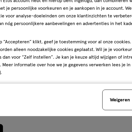
jn Etos account hebt en hierop bent ingelogd, dan combineren w
t je persoonlijke voorkeuren en je aankopen in je account. W
ie voor analyse-doeleinden om onze klantinzichten te verbeter
an nóg persoonlijkere aanbevelingen en advertenties in het kade
er
Kwaliteit
Kwaliteit, 1.0 van 5
1.0
l
 “Accepteren” klikt, geef je toestemming voor al onze cookies. 
Prijs
p
rden alleen noodzakelijke cookies geplaatst. Wil je je voorkeur
Prijs, 1.0 van 5
1.0
n
s dan voor “Zelf instellen”. Je kan je keuze altijd wijzigen of int
n
Gebruiksgemak
. Meer informatie over hoe we je gegevens verwerken lees je in
Gebruiksgemak, 1.0 van 5
Je bespaart
€3
1.0
d
.
r
Weigeren
den