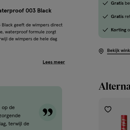
Gratis
be
terproof 003 Black
Gratis
re
lack geeft de wimpers direct
Korting
o
e, waterproof formule zorgt
rwijl de wimpers de hele dag
Bekijk win
eder wimperhaartje vanaf de
ffect. De formule is verrijkt
tens resultaat zonder uitlopen,
Alterna
l op de
toevoegen
rzorgende
aan
g, terwijl de
verlanglijst