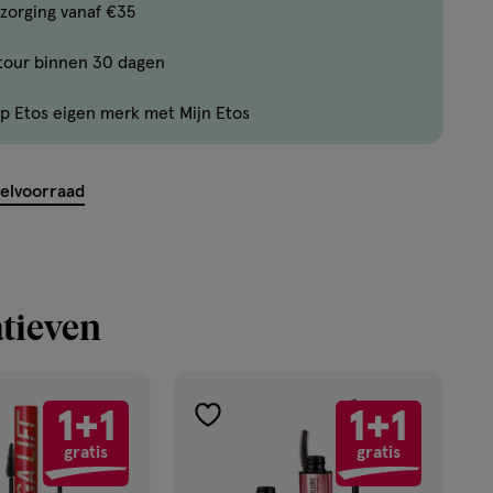
Bijna
zorging vanaf €35
uitverkocht!
tour binnen 30 dagen
Er
zijn
p Etos eigen merk met Mijn Etos
nog
maar
7
kelvoorraad
producten
op
voorraad.
tieven
1+1
1+1
toevoegen
gratis
gratis
aan
verlanglijst