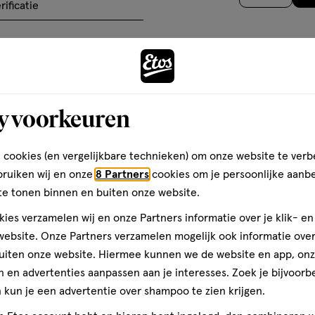
op
het
het
het
rificatie
te klonteren, schilferen of uit
basis
el
artikel
artikel
artikel
van
te
te
te
ten
en?
91
rdelen
beoordelen
beoordelen
beoordelen
Maak j
reviews
met
met
met
 ingrediënt dat helpt de wimpers
3
4
5
y voorkeuren
ren.
sterren.
sterren.
sterren.
Volgende
rmee
Hiermee
Hiermee
Hiermee
n
open
open
open
 cookies (en vergelijkbare technieken) om onze website te verb
je
je
je
bruiken wij en onze
8 Partners
cookies om je persoonlijke aanb
een
een
een
te tonen binnen en buiten onze website.
ier.
enformulier.
vragenformulier.
vragenformulier.
vragenformulier.
ies verzamelen wij en onze Partners informatie over je klik- e
ebsite. Onze Partners verzamelen mogelijk ook informatie over 
uiten onze website. Hiermee kunnen we de website en app, on
 en advertenties aanpassen aan je interesses. Zoek je bijvoorb
kun je een advertentie over shampoo te zien krijgen.
teren op
Recentste