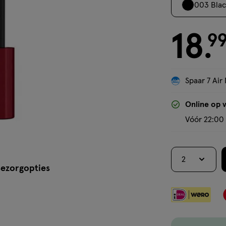
003 Blac
18
€ 18.99
9
.
Spaar 7 Air 
Online op 
Vóór 22:00 
2
ezorgopties