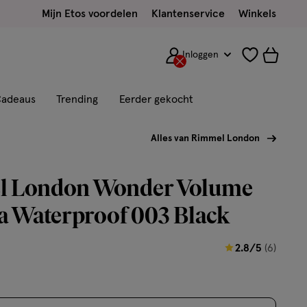
Mijn Etos voordelen
Klantenservice
Winkels
Inloggen
adeaus
Trending
Eerder gekocht
Alles van Rimmel London
 London Wonder Volume
a Waterproof 003 Black
2.8
2.8/5
(6)
van
5
sterren