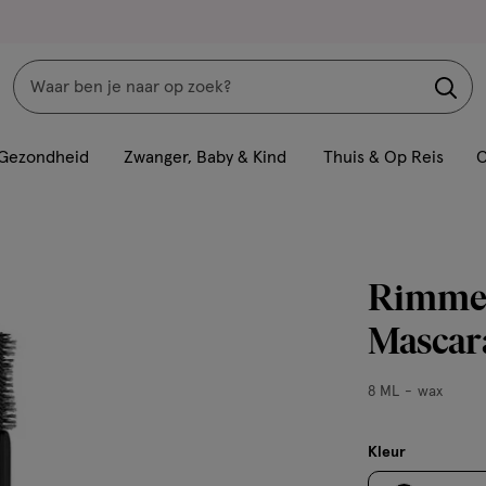
Zoeken
Interactie
met
Gezondheid
Zwanger, Baby & Kind
Thuis & Op Reis
C
dit
veld
opent
een
Rimmel
volledig
venster
Mascar
met
geavanceerde
8
8 ML
wax
zoekopties
ML,
wax
Kleur