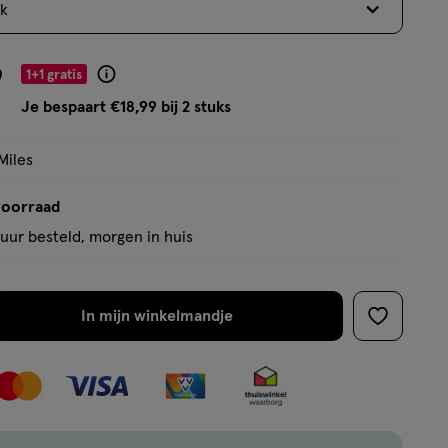
k
op
basis
van
9
1+1 gratis
Product
6
badge
Je bespaart €18,99 bij 2 stuks
reviews
tooltip
Miles
voorraad
uur besteld, morgen in huis
In mijn winkelmandje
verhoog
toevoege
aantal
aan
met
verlanglijs
één
,