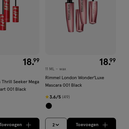
€ 18.99
18
.
€ 18.99
18
.
99
99
11 ML
wax
wax
Rimmel London Wonder'Luxe
Thrill Seeker Mega
Mascara 001 Black
art 001 Black
3.6
3.6/5
(49)
van
5
sterren
Toevoegen
Toevoegen
2
op
verhoog aantal met één
,
Bijna uitverkocht!
verhoog aantal m
Er zijn nog