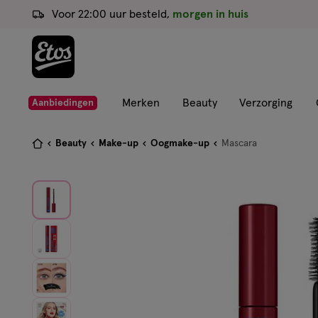
ga
Voor 22:00 uur besteld,
morgen in huis
naar
de
hoofd
content
ga
Merken
Beauty
Verzorging
Aanbiedingen
naar
de
Je
Beauty
Make-up
Oogmake-up
Mascara
zoekbalk
bent
ga
hier:
naar
de
footer