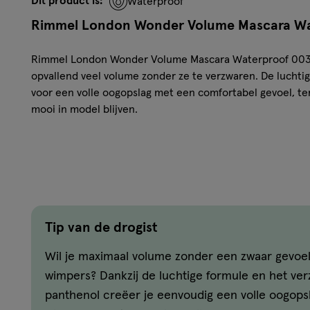
Dit product is:
Waterproof
Rimmel London Wonder Volume Mascara Wa
Rimmel London Wonder Volume Mascara Waterproof 003 B
opvallend veel volume zonder ze te verzwaren. De luchtig
voor een volle oogopslag met een comfortabel gevoel, te
mooi in model blijven.
Dankzij het zandlopervormige mascaraborsteltje wordt i
aanzet tot de punt omhuld voor een zichtbaar volumineus e
met verzorgend panthenol en biedt tot 24 uur lang een in
schilferen of klonteren.
Kenmerken
Tip van de drogist
Wil je maximaal volume zonder een zwaar gevoe
Waterproof mascara voor direct volume
wimpers? Dankzij de luchtige formule en het ve
Tot 24 uur langhoudend resultaat
Zandlopervormige borstel voor maximaal volume
panthenol creëer je eenvoudig een volle oogopsla
Verrijkt met verzorgend panthenol