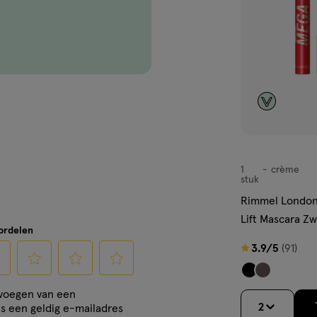
ascara Waterproof?
rgt voor een volle oogopslag
1
crème
crème
stuk
Rimmel London 
Waterproof waterproof?
Lift Mascara Zw
oordelen
 en helpt uitlopen, vlekken en
3.9
3.9/5
(91)
van
5
cteer
Selecteer
Selecteer
Selecteer
evoegen van een
sterren
om
om
om
2
is een geldig e-mailadres