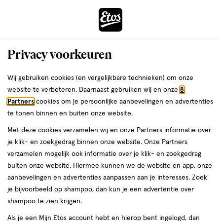
ga
Voor 22:00 uur besteld,
morgen in huis
naar
de
Menu
hoofd
Zoeken
Privacy voorkeuren
content
›
›
ga
Interactie
naar
Wij gebruiken cookies (en vergelijkbare technieken) om onze
Je
Nagellak
Alles van Rimmel London
met
de
website te verbeteren. Daarnaast gebruiken wij en onze
8
bent
Rimmel London Wonder'Bond
dit
zoekbalk
Partners
cookies om je persoonlijke aanbevelingen en advertenties
ers
Weleda
hier:
veld
ga
Care+Color Nagellak Roze 003 Slip
te tonen binnen en buiten onze website.
opent
naar
Dress
Met deze cookies verzamelen wij en onze Partners informatie over
een
de
je klik- en zoekgedrag binnen onze website. Onze Partners
volledig
footer
1
3
1 stuk
lak
3/5
(2)
verzamelen mogelijk ook informatie over je klik- en zoekgedrag
venster
stuk,
van
buiten onze website. Hiermee kunnen we de website en app, onze
met
lak
5
1+1
aanbevelingen en advertenties aanpassen aan je interesses. Zoek
geavanceerde
toevoegen
sterren
gratis
je bijvoorbeeld op shampoo, dan kun je een advertentie over
zoekopties
aan
op
shampoo te zien krijgen.
verlanglijst
basis
Als je een Mijn Etos account hebt en hierop bent ingelogd, dan