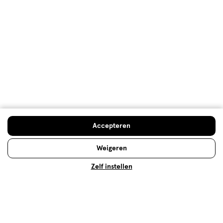
Muss No Fuss
Behulpzaam?
(
0
)
(
0
)
Melden
Meer laden
Hoe controleren en plaatsen wij reviews?
Accepteren
Advies & Inspiratie
Weigeren
Zelf instellen