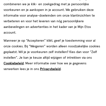
van
combineren we je klik- en zoekgedrag met je persoonlijke
2
voorkeuren en je aankopen in je account. We gebruiken deze
reviews
informatie voor analyse-doeleinden om onze klantinzichten te
verbeteren en voor het leveren van nóg persoonlijkere
aanbevelingen en advertenties in het kader van je Mijn Etos
account.
Wanneer je op “Accepteren” klikt, geef je toestemming voor al
onze cookies. Bij “Weigeren” worden alleen noodzakelijke cookies
geplaatst. Wil je je voorkeuren zelf instellen? Kies dan voor “Zelf
Kleur
instellen”. Je kan je keuze altijd wijzigen of intrekken via ons
Cookiebeleid
. Meer informatie over hoe we je gegevens
003 Slip Dress
verwerken lees je in ons
Privacybeleid
.
€ 6.99
6
.
99
1+1 gratis
Product
badge
Je bespaart €6,99 bij 2 stuks
tooltip
Spaar 2 Air Miles
Online bijna uitverkocht