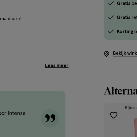
Gratis
be
Gratis
re
 manicure!
Korting
o
Bekijk win
gt in één enkele stap voor
Alterna
elkwast breng je de nagellak
Bijna 
oor intense
toevoegen
aan
agels en laat deze 1 minuut
verlanglijst