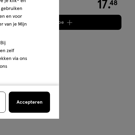
e je klik- en
17
.
48
e gebruiken
en en voor
Voeg
2 producten
toe
r van je Mijn
Bij
en zelf
rekken via ons
 ons
Accepteren