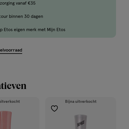
Bijna
zorging vanaf €35
uitverkocht!
tour binnen 30 dagen
Er
zijn
p Etos eigen merk met Mijn Etos
nog
maar
12
kelvoorraad
producten
op
voorraad.
tieven
uitverkocht
Bijna uitverkocht
toevoegen
aan
verlanglijst