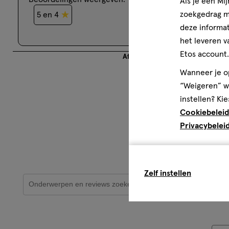
Als je een Mi
zoekgedrag me
5 en 4
3
2 
deze informat
het leveren v
Etos account.
Afbeeldingen en video's van klan
Wanneer je op
“Weigeren” wo
instellen? Kie
Cookiebeleid
Privacybelei
Zelf instellen
Onderwerpen en beoordelingen zoeken per regio
1