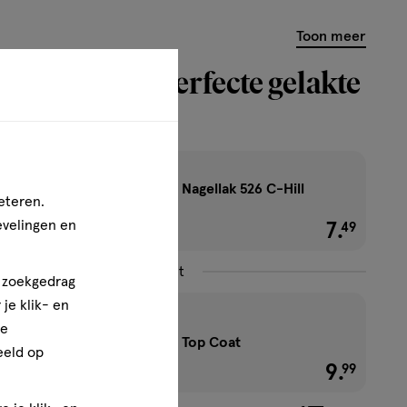
Toon meer
er voor de perfecte gelakte
Sally Hansen Insta-Dri Nagellak 526 C-Hill
eteren.
Out 9,17 ML
evelingen en
7
.
€ 7.49
49
Combineer met
n zoekgedrag
je klik- en
ze
Sally Hansen Insta-Dri Top Coat
eeld op
9
.
€ 9.99
99