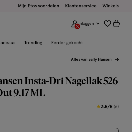
Mijn Etos voordelen
Klantenservice
Winkels
Inloggen
adeaus
Trending
Eerder gekocht
Alles van Sally Hansen
ansen Insta-Dri Nagellak 526
Out 9,17 ML
3.5
3.5/5
(6)
van
5
sterren