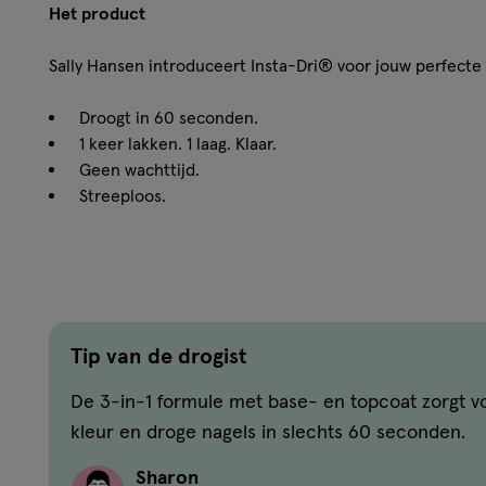
Het product
Sally Hansen introduceert Insta-Dri® voor jouw perfecte
Droogt in 60 seconden.
1 keer lakken. 1 laag. Klaar.
Geen wachttijd.
Streeploos.
Hoe werkt het?
Onze 3-in-1 formule met base coat en top coat ineen zor
langdurig glanzende nagels. Met onze Swift Precision nag
perfect en eenvoudig aan.
Tip van de drogist
De 3-in-1 formule met base- en topcoat zorgt v
Gebrujik
kleur en droge nagels in slechts 60 seconden.
Stap 1: Breng een laagje Insta-Dri aan op schone, droge n
Sharon
drogen.