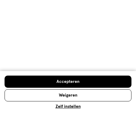
Nagellak: deze kleur nagellak past
bij jou!
Voor iedere gelegenheid en outfit bestaat een
perfecte nagellak. Hulp nodig bij het vinden van de
juiste nagellak? Check onze nagellak vergelijker!
Lees meer
Accepteren
Weigeren
Zelf instellen
Alles over gellak: hoe breng je het
aan en hoe verwijder je het!