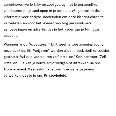
combineren we je klik- en zoekgedrag met je persoonlijke
reviews
voorkeuren en je aankopen in je account. We gebruiken deze
informatie voor analyse-doeleinden om onze klantinzichten te
verbeteren en voor het leveren van nóg persoonlijkere
aanbevelingen en advertenties in het kader van je Mijn Etos
account.
Wanneer je op “Accepteren” klikt, geef je toestemming voor al
onze cookies. Bij “Weigeren” worden alleen noodzakelijke cookies
Kleur
geplaatst. Wil je je voorkeuren zelf instellen? Kies dan voor “Zelf
795 Boss Babe
instellen”. Je kan je keuze altijd wijzigen of intrekken via ons
Cookiebeleid
. Meer informatie over hoe we je gegevens
van € 12.99 voor € 6.99
12
.
99
1 voor 6.99
Product
verwerken lees je in ons
Privacybeleid
.
6
.
99
badge
Je bespaart €6
tooltip
Spaar 2 Air Miles
Online bijna uitverkocht