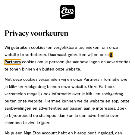
ga
Voor 22:00 uur besteld,
morgen in huis
naar
de
Menu
hoofd
Zoeken
Privacy voorkeuren
content
›
›
ga
Interactie
naar
Wij gebruiken cookies (en vergelijkbare technieken) om onze
Je
Nagellak
Alles van Sally Hansen
met
de
website te verbeteren. Daarnaast gebruiken wij en onze
8
bent
Sally Hansen Miracle Gel Boss
dit
zoekbalk
Partners
cookies om je persoonlijke aanbevelingen en advertenties
ers
Weleda
hier:
veld
ga
Babe795 Zilver 14.7 ML
te tonen binnen en buiten onze website.
opent
naar
Met deze cookies verzamelen wij en onze Partners informatie over
een
de
14.7
2.3
14.7 ML
2.3/5
(6)
je klik- en zoekgedrag binnen onze website. Onze Partners
volledig
ML,
footer
van
verzamelen mogelijk ook informatie over je klik- en zoekgedrag
venster
5
1 voor
buiten onze website. Hiermee kunnen we de website en app, onze
met
toevoegen
sterren
99
6.
aanbevelingen en advertenties aanpassen aan je interesses. Zoek
geavanceerde
aan
op
je bijvoorbeeld op shampoo, dan kun je een advertentie over
zoekopties
verlanglijst
basis
shampoo te zien krijgen.
van
Als je een Mijn Etos account hebt en hierop bent ingelogd, dan
6