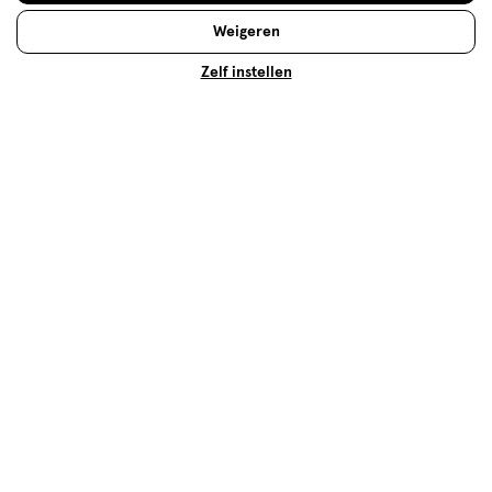
Verzorgings
Weigeren
Lees meer
Zelf instellen
Op zoek naar iets anders?
Assortiment
Inlegkruisjes
500+ winkels
, altijd in de buurt
Trending
producten en merken
Gratis
bezorging vanaf €35
Gratis
retourneren
Meer voordeel
met Mijn Etos