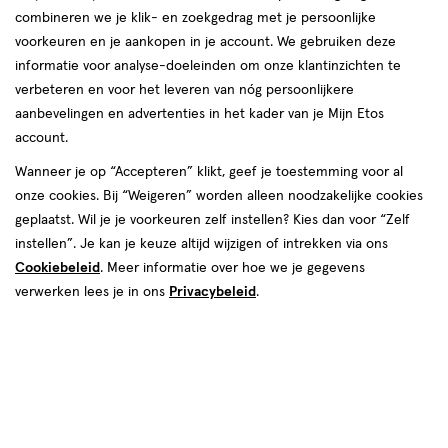
combineren we je klik- en zoekgedrag met je persoonlijke
reviews
voorkeuren en je aankopen in je account. We gebruiken deze
informatie voor analyse-doeleinden om onze klantinzichten te
verbeteren en voor het leveren van nóg persoonlijkere
aanbevelingen en advertenties in het kader van je Mijn Etos
€ 3.69
3
.
69
account.
Spaar 1 Air Mile
Wanneer je op “Accepteren” klikt, geef je toestemming voor al
onze cookies. Bij “Weigeren” worden alleen noodzakelijke cookies
Online op voorraad
geplaatst. Wil je je voorkeuren zelf instellen? Kies dan voor “Zelf
Voor 22:00 besteld, maandag in huis
instellen”. Je kan je keuze altijd wijzigen of intrekken via ons
Cookiebeleid
. Meer informatie over hoe we je gegevens
verwerken lees je in ons
Privacybeleid
.
1
In mijn winkelmandje
verhoog
aantal
met
één
,
Bijna
Gratis
bezorging vanaf €35