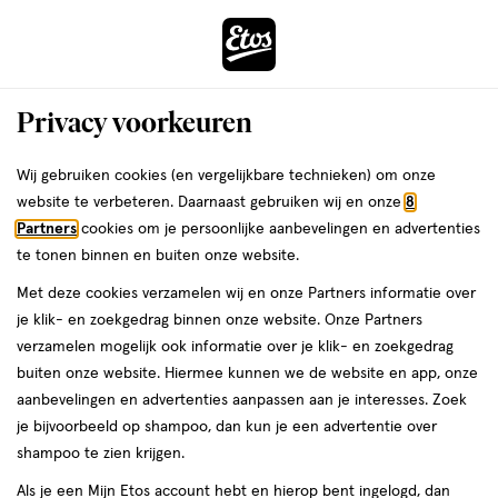
ga
Voor 22:00 uur besteld, maandag in huis
naar
de
Menu
hoofd
Zoeken
Privacy voorkeuren
content
›
›
ga
Interactie
naar
Wij gebruiken cookies (en vergelijkbare technieken) om onze
Je
Inlegkruisjes
Alles van Sanature
met
de
website te verbeteren. Daarnaast gebruiken wij en onze
8
bent
Sanature 100% Katoenen Inlegkruisjes
dit
zoekbalk
Partners
cookies om je persoonlijke aanbevelingen en advertenties
ers
Weleda
hier:
veld
ga
Normaal Doosje 24 stuks
te tonen binnen en buiten onze website.
opent
naar
Met deze cookies verzamelen wij en onze Partners informatie over
een
de
Normaal,
4
Normaal
24 stuks
4/5
(5)
je klik- en zoekgedrag binnen onze website. Onze Partners
volledig
24
footer
van
verzamelen mogelijk ook informatie over je klik- en zoekgedrag
venster
stuks,
5
buiten onze website. Hiermee kunnen we de website en app, onze
met
toevoegen
sterren
aanbevelingen en advertenties aanpassen aan je interesses. Zoek
geavanceerde
aan
op
je bijvoorbeeld op shampoo, dan kun je een advertentie over
zoekopties
verlanglijst
basis
shampoo te zien krijgen.
van
Als je een Mijn Etos account hebt en hierop bent ingelogd, dan
5