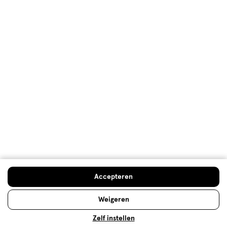
Lees meer
Ieder huidtype een eigen
deodorant
Wie okselfris wil blijven, kiest een goede deodorant.
Accepteren
Eentje die langdurig werkt en je beschermt tegen
vervelende zweetlucht. Kies de deodorant die past
Weigeren
bij jou en blijf zweetproof!
Zelf instellen