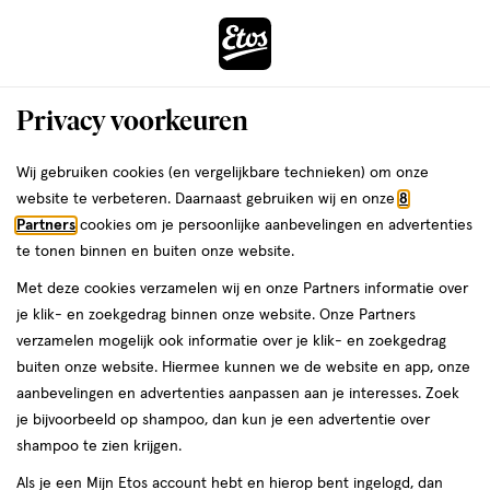
ga
Voor 22:00 uur besteld,
morgen in huis
naar
de
Menu
hoofd
Zoeken
Privacy voorkeuren
content
›
›
ga
Interactie
naar
Wij gebruiken cookies (en vergelijkbare technieken) om onze
Je
Deodorant
Alles van Sanex
met
de
website te verbeteren. Daarnaast gebruiken wij en onze
8
bent
Sanex Dermo Total Protection
dit
zoekbalk
Partners
cookies om je persoonlijke aanbevelingen en advertenties
ers
Weleda
hier:
veld
ga
Deodorant Roller 50 ML
te tonen binnen en buiten onze website.
opent
naar
Met deze cookies verzamelen wij en onze Partners informatie over
een
de
50
4.5
50 ML
4.5/5
(24)
je klik- en zoekgedrag binnen onze website. Onze Partners
volledig
ML,
footer
van
verzamelen mogelijk ook informatie over je klik- en zoekgedrag
SUPER
DEAL
venster
5
buiten onze website. Hiermee kunnen we de website en app, onze
2+3
met
toevoegen
sterren
aanbevelingen en advertenties aanpassen aan je interesses. Zoek
geavanceerde
gratis
aan
op
je bijvoorbeeld op shampoo, dan kun je een advertentie over
zoekopties
verlanglijst
basis
shampoo te zien krijgen.
van
Als je een Mijn Etos account hebt en hierop bent ingelogd, dan
24