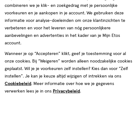
combineren we je klik- en zoekgedrag met je persoonlijke
reviews
voorkeuren en je aankopen in je account. We gebruiken deze
informatie voor analyse-doeleinden om onze klantinzichten te
verbeteren en voor het leveren van nóg persoonlijkere
aanbevelingen en advertenties in het kader van je Mijn Etos
account.
Wanneer je op “Accepteren” klikt, geef je toestemming voor al
€ 4.99
4
.
onze cookies. Bij “Weigeren” worden alleen noodzakelijke cookies
99
SUPER
DEAL
2+3 gratis
Product
geplaatst. Wil je je voorkeuren zelf instellen? Kies dan voor “Zelf
badge
Je bespaart €14,97 bij 5 stuks
instellen”. Je kan je keuze altijd wijzigen of intrekken via ons
tooltip
Cookiebeleid
. Meer informatie over hoe we je gegevens
Spaar 1 Air Mile
verwerken lees je in ons
Privacybeleid
.
Online op voorraad
Vóór 22:00 uur besteld, morgen in huis
5
In mijn winkelmandje
verhoog
aantal