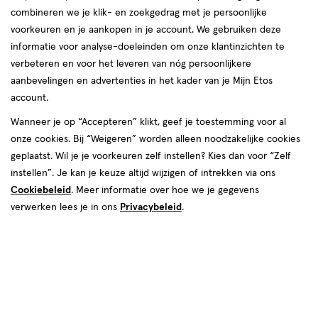
van
combineren we je klik- en zoekgedrag met je persoonlijke
37
voorkeuren en je aankopen in je account. We gebruiken deze
reviews
informatie voor analyse-doeleinden om onze klantinzichten te
verbeteren en voor het leveren van nóg persoonlijkere
aanbevelingen en advertenties in het kader van je Mijn Etos
account.
Wanneer je op “Accepteren” klikt, geef je toestemming voor al
onze cookies. Bij “Weigeren” worden alleen noodzakelijke cookies
geplaatst. Wil je je voorkeuren zelf instellen? Kies dan voor “Zelf
€ 15.49
15
.
49
2+2 gratis
Product
instellen”. Je kan je keuze altijd wijzigen of intrekken via ons
badge
Je bespaart €30,98 bij 4 stuks
Cookiebeleid
. Meer informatie over hoe we je gegevens
tooltip
verwerken lees je in ons
Privacybeleid
.
Spaar 6 Air Miles
Online op voorraad
Vóór 22:00 uur besteld, morgen in huis
4
In mijn winkelmandje