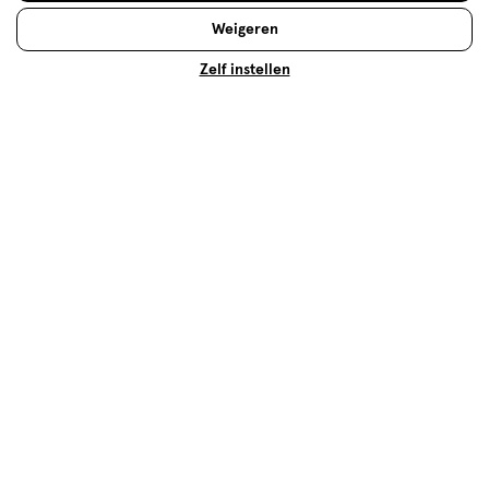
Weigeren
Zelf instellen
Baard trimmen en scheren voor
dummies
Een baard laten staan is helemaal hot. Een baard
trimmen is hotter. Want wie wil er nu rondlopen met
een pluizige baard die aan alle kanten uitsteekt?
Lees meer