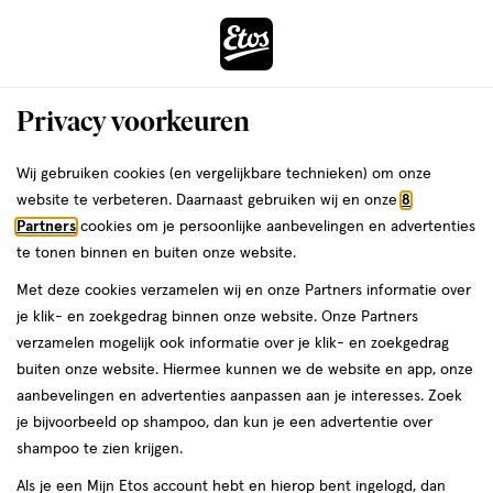
ga
Voor 22:00 uur besteld,
morgen in huis
naar
de
Menu
hoofd
Zoeken
Privacy voorkeuren
content
›
›
ga
Interactie
naar
Wij gebruiken cookies (en vergelijkbare technieken) om onze
Je
Scheergel
Alles van Satin Care
met
de
website te verbeteren. Daarnaast gebruiken wij en onze
8
bent
Satin Care Intimate Reiniger &
dit
zoekbalk
Partners
cookies om je persoonlijke aanbevelingen en advertenties
ers
Weleda
hier:
veld
ga
Scheergel Voor Huid en Schaamhaar
te tonen binnen en buiten onze website.
opent
naar
190 ML
Met deze cookies verzamelen wij en onze Partners informatie over
een
de
je klik- en zoekgedrag binnen onze website. Onze Partners
volledig
footer
190
4.3
190 ML
gel
4.3/5
(37)
verzamelen mogelijk ook informatie over je klik- en zoekgedrag
venster
ML,
van
buiten onze website. Hiermee kunnen we de website en app, onze
met
gel
5
2+2
aanbevelingen en advertenties aanpassen aan je interesses. Zoek
geavanceerde
toevoegen
sterren
gratis
je bijvoorbeeld op shampoo, dan kun je een advertentie over
zoekopties
aan
op
shampoo te zien krijgen.
verlanglijst
basis
Als je een Mijn Etos account hebt en hierop bent ingelogd, dan