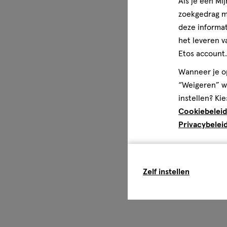
Als je een Mi
zoekgedrag me
deze informat
het leveren v
Etos account.
Wanneer je op
“Weigeren” wo
instellen? Kie
Cookiebeleid
Privacybelei
Zelf instellen