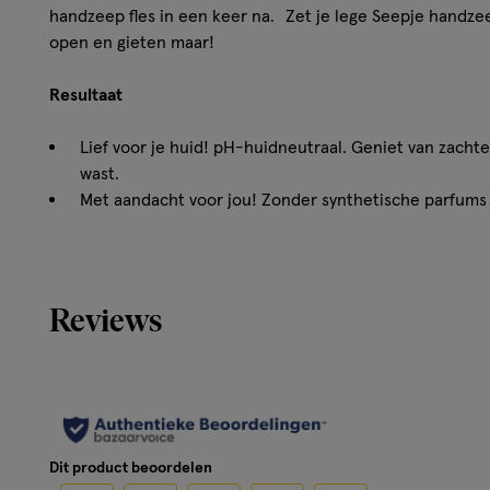
handzeep fles in een keer na. Zet je lege Seepje handzeep
open en gieten maar!
Resultaat
Lief voor je huid! pH-huidneutraal. Geniet van zacht
wast.
Met aandacht voor jou! Zonder synthetische parfums e
door Ecocert Cosmos.
Heerlijk fris! Met de natuurlijk geur van Eucalyptus e
Slim verpakt! Met het gebruik van elke navulling besp
plastic.
Reviews
Ingrediënten:
Aqua, Coco Glucoside, Sodium Coco Sulfate, Glycerin, La
Betaine, Sapindus Mukorossi Peel Extract, Glyceryl Oleat
Eucalyptus Globulus Leaf Oil, Rosmarinus Officinalis Flow
Dit product beoordelen
Linalool, Limonene, Citric Acid, Sodium Anisate.