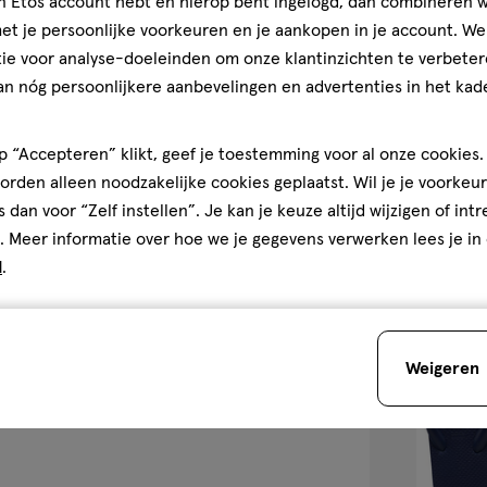
jn Etos account hebt en hierop bent ingelogd, dan combineren w
473 ML
t je persoonlijke voorkeuren en je aankopen in je account. W
ATTITUDE Baby 
ie voor analyse-doeleinden om onze klantinzichten te verbeter
Unscented Sha
an nóg persoonlijkere aanbevelingen en advertenties in het kade
473 ML
3
3/5
(2)
van
 “Accepteren” klikt, geef je toestemming voor al onze cookies. 
5
1
rden alleen noodzakelijke cookies geplaatst. Wil je je voorkeur
sterren
s dan voor “Zelf instellen”. Je kan je keuze altijd wijzigen of int
op
. Meer informatie over hoe we je gegevens verwerken lees je in
basis
d
.
van
toevoegen
2
aan
reviews
verlanglijst
Weigeren