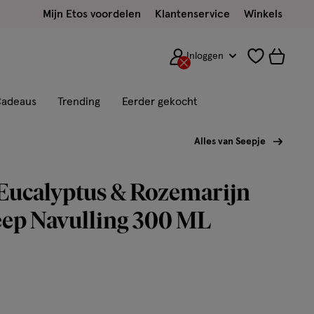
Mijn Etos voordelen
Klantenservice
Winkels
Inloggen
adeaus
Trending
Eerder gekocht
Alles van Seepje
Eucalyptus & Rozemarijn
ep Navulling 300 ML