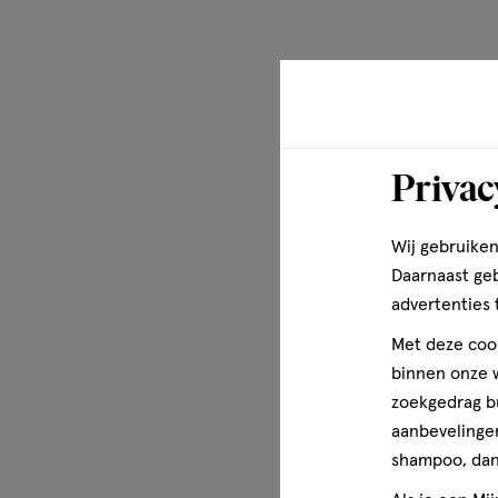
Privac
Wij gebruiken
Daarnaast ge
advertenties 
Met deze cook
binnen onze w
zoekgedrag b
aanbevelingen
shampoo, dan 