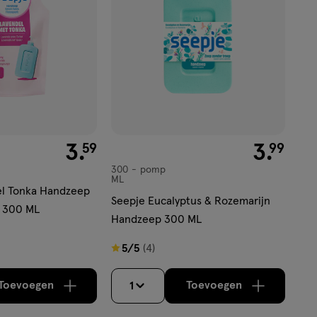
€ 3.59
3
.
€ 3.99
3
.
59
99
300
pomp
pomp
ML
el Tonka Handzeep
Seepje Eucalyptus & Rozemarijn
l 300 ML
Handzeep 300 ML
5
5/5
(4)
van
5
Toevoegen
Toevoegen
1
verhoog aantal met één
,
Bijna uitverkocht!
verhoog aantal m
Er zijn nog
sterren