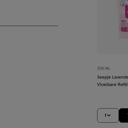
co Sulfaat (plantaardige
ur (plantaardig
ige reiniger), Sapindus
 (plantaardige huidverzachter),
taardig, bevat Linalool en
(plantaardig), Sodium Chloride
pH-regelaar), Sodium Anisate
300 ML
Seepje Lavend
Vloeibare Refil
1