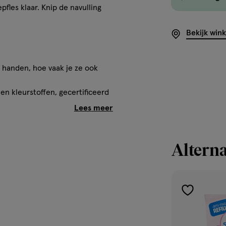
fles klaar. Knip de navulling
Bekijk win
e handen, hoe vaak je ze ook
n kleurstoffen, gecertificeerd
n Rozemarijn.
aar je ruim 6 pinpassen aan
Alterna
ctic Acid, Cocamidopropyl
toevoegen
e, Potassium Hydroxide, Parfum,
aan
er Oil, Sodium Chloride,
verlanglijst