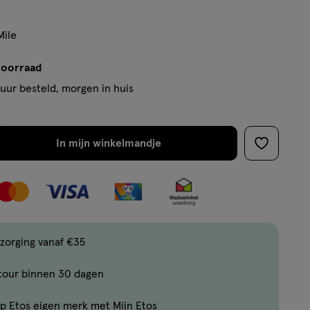
Mile
voorraad
uur besteld, morgen in huis
In mijn winkelmandje
verhoog
toevoege
aantal
aan
met
verlanglijs
één
,
Bijna
zorging vanaf €35
uitverkocht!
tour binnen 30 dagen
Er
zijn
p Etos eigen merk met Mijn Etos