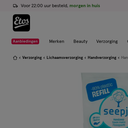
ga
Voor 22:00 uur besteld,
morgen in huis
naar
de
hoofd
content
ga
Merken
Beauty
Verzorging
Aanbiedingen
naar
de
Je
Verzorging
Lichaamsverzorging
Handverzorging
Han
zoekbalk
bent
ga
hier:
naar
de
footer