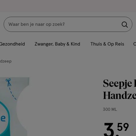
Zoeken
Interactie
met
Gezondheid
Zwanger, Baby & Kind
Thuis & Op Reis
C
dit
veld
dzeep
opent
een
Seepje 
volledig
venster
Handze
met
geavanceerde
300
300 ML
zoekopties
ML,
3
€ 3.59
59
.