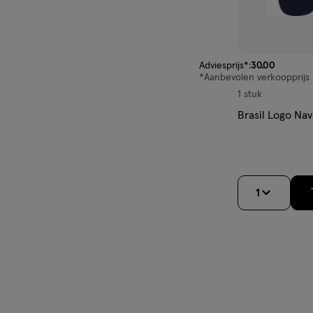
van € 30.00 voor € 22.
Adviesprijs*:
30
.
00
*Aanbevolen verkoopprijs 
1 stuk
Brasil Logo Na
1