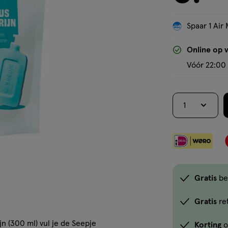
Spaar 1 Air 
Online op 
Vóór 22:00 
1
Gratis
be
Gratis
re
n (300 ml) vul je de Seepje
Korting
o