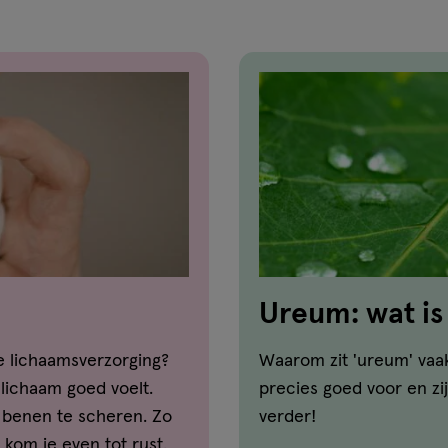
Ureum: wat is
huid?
de lichaamsverzorging?
Waarom zit 'ureum' vaa
e lichaam goed voelt.
precies goed voor en zi
e benen te scheren. Zo
verder!
kom je even tot rust.