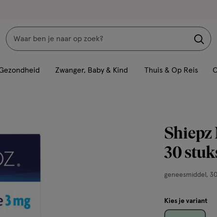
Zoeken
Interactie
met
Gezondheid
Zwanger, Baby & Kind
Thuis & Op Reis
C
dit
veld
opent
een
Shiepz 
volledig
venster
30 stuk
met
geavanceerde
geneesmiddel,
geneesmiddel
30
zoekopties
30
stuks,
Kies je variant
tablet