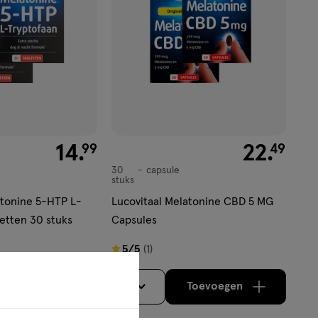
€ 14.99
14
.
€ 22.49
22
.
99
49
30
capsule
capsule
stuks
atonine 5-HTP L-
Lucovitaal Melatonine CBD 5 MG
letten 30 stuks
Capsules
5
5/5
(1)
van
5
Toevoegen
Toevoegen
2
verhoog aantal met één
,
Limiet bereikt.
verhoog aantal m
Je kan maximaa
sterren