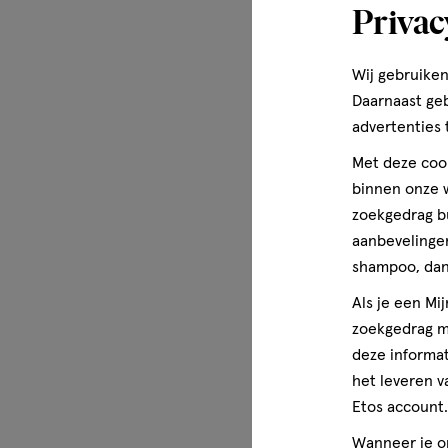
Privac
Wij gebruiken
Daarnaast ge
advertenties 
Met deze cook
binnen onze w
zoekgedrag b
aanbevelingen
shampoo, dan 
Als je een Mi
zoekgedrag me
deze informat
het leveren v
Etos account.
Wanneer je op