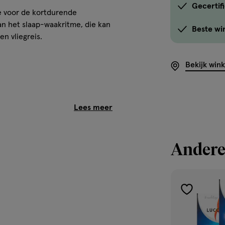
Gecertif
e voor de kortdurende
van het slaap-waakritme, die kan
Beste wi
n vliegreis.
Bekijk win
Andere
durende maximaal 4 dagen. Tablet
toevoegen
uikelijke bedtijd (lokale tijd)
aan
rdt afgeraden voor kinderen
verlanglijst