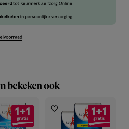
iceerd
tot Keurmerk Zelfzorg Online
Je
kan
nkelketen
in persoonlijke verzorging
maximaal
3
items
kelvoorraad
bestellen
van
dit
type
product.
n bekeken ook
1+1
1+1
toevoegen
gratis
gratis
aan
verlanglijst