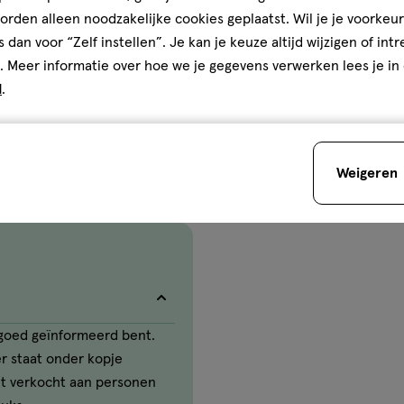
rden alleen noodzakelijke cookies geplaatst. Wil je je voorkeur
5
5/5
(1)
s dan voor “Zelf instellen”. Je kan je keuze altijd wijzigen of int
van
. Meer informatie over hoe we je gegevens verwerken lees je in
5
2
d
.
sterren
op
basis
van
Weigeren
1
reviews
e goed geïnformeerd bent.
ter staat onder kopje
et verkocht aan personen