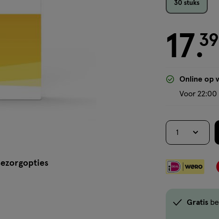
30 stuks
17
€ 17.39
39
.
Online op 
Voor 22:00 
1
ezorgopties
Gratis
be