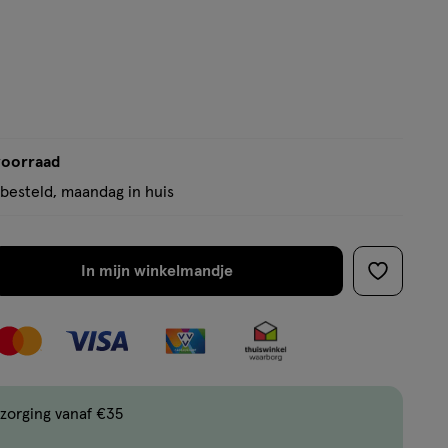
voorraad
besteld, maandag in huis
In mijn winkelmandje
verhoog
toevoege
aantal
aan
met
verlanglijs
één
,
Limiet
zorging vanaf €35
bereikt.