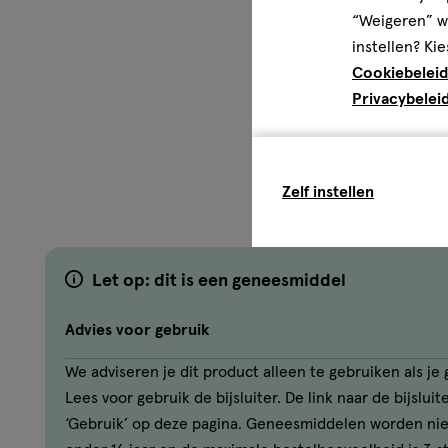
“Weigeren” wo
instellen? Kie
Cookiebeleid
Privacybelei
Zelf instellen
Let op: dit is een geneesmiddel
Advies voor gebruik
We adviseren je dit product alleen te gebruiken als j
Lees voor gebruik de bijsluiter. De link naar de bijslui
‘Gebruik’ op deze pagina. Geneesmiddelen worden ni