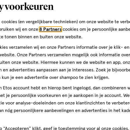
op
y voorkeuren
basis
van
toevoegen
 cookies (en vergelijkbare technieken) om onze website te verb
1
aan
bruiken wij en onze
8 Partners
cookies om je persoonlijke aanb
reviews
verlanglijst
te tonen binnen en buiten onze website.
ies verzamelen wij en onze Partners informatie over je klik- e
ebsite. Onze Partners verzamelen mogelijk ook informatie over 
uiten onze website. Hiermee kunnen we de website en app, on
 en advertenties aanpassen aan je interesses. Zoek je bijvoorb
kun je een advertentie over shampoo te zien krijgen.
jn Etos account hebt en hierop bent ingelogd, dan combineren w
t je persoonlijke voorkeuren en je aankopen in je account. W
ie voor analyse-doeleinden om onze klantinzichten te verbeter
30
capsule
capsule
stuks
an nóg persoonlijkere aanbevelingen en advertenties in het kade
Lucovitaal Mel
Tryptofaan 5 M
 “Accepteren” klikt, geef je toestemming voor al onze cookies. 