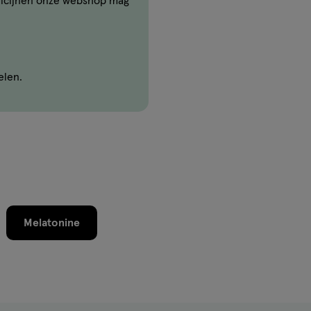
icijnen onze webshop mag
elen.
Melatonine