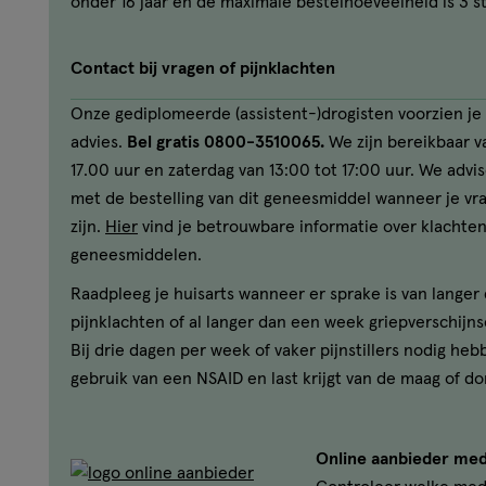
onder 16 jaar en de maximale bestelhoeveelheid is 3 s
Contact bij vragen of pijnklachten
Onze gediplomeerde (assistent-)drogisten voorzien je 
advies.
Bel gratis 0800-3510065.
We zijn bereikbaar va
17.00 uur en zaterdag van 13:00 tot 17:00 uur. We advi
met de bestelling van dit geneesmiddel wanneer je v
zijn.
Hier
vind je betrouwbare informatie over klachten
geneesmiddelen.
Raadpleeg je huisarts wanneer er sprake is van lange
pijnklachten of al langer dan een week griepverschijns
Bij drie dagen per week of vaker pijnstillers nodig heb
gebruik van een NSAID en last krijgt van de maag of do
Online aanbieder med