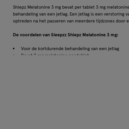
Shiepz Melatonine 3 mg bevat per tablet 3 mg melatonin
behandeling van een jetlag. Een jetlag is een verstoring 
optreden na het passeren van meerdere tijdzones door ee
De voordelen van Sleepzz Shiepz Melatonine 3 mg:
Voor de kortdurende behandeling van een jetlag
Bevat 3 mg melatonine per tablet
Disclaimer:
Dit is een geneesmiddel. Lees voor gebruik de bijsluiter.
Gebruik:
Dosering: de aanbevolen dosering is 1 tablet per dag ge
in zijn geheel met water doorslikken. De dosis voor de gebr
innemen. Lees voor het gebruik de bijsluiter. Gebruik wo