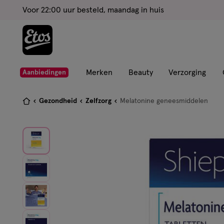
ga
Voor 22:00 uur besteld, maandag in huis
naar
de
hoofd
content
ga
Merken
Beauty
Verzorging
Aanbiedingen
naar
de
Je
Gezondheid
Zelfzorg
Melatonine geneesmiddelen
zoekbalk
bent
ga
hier:
naar
de
footer