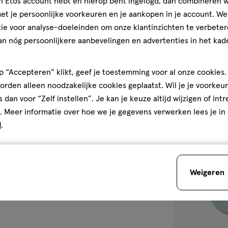
jn Etos account hebt en hierop bent ingelogd, dan combineren w
52
crème
crème
ML
t je persoonlijke voorkeuren en je aankopen in je account. W
CeraVe Hydrat
ie voor analyse-doeleinden om onze klantinzichten te verbeter
Gezichtscrème
an nóg persoonlijkere aanbevelingen en advertenties in het kade
4.6
4.6/5
(115)
van
 “Accepteren” klikt, geef je toestemming voor al onze cookies. 
5
1
rden alleen noodzakelijke cookies geplaatst. Wil je je voorkeur
sterren
s dan voor “Zelf instellen”. Je kan je keuze altijd wijzigen of int
op
. Meer informatie over hoe we je gegevens verwerken lees je in
basis
d
.
van
toevoegen
115
aan
reviews
verlanglijst
Weigeren