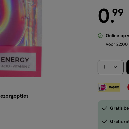
0
€ 0.99
99
.
Online op 
Voor 22:00 
1
ezorgopties
Gratis
be
Gratis
re