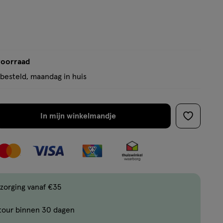
basis
van
1
reviews
voorraad
besteld, maandag in huis
In mijn winkelmandje
verhoog
toevoege
aantal
aan
met
verlanglijs
één
,
Limiet
zorging vanaf €35
bereikt.
tour binnen 30 dagen
Je