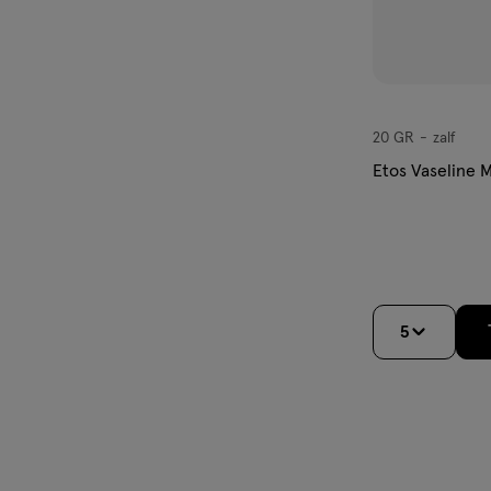
20 GR
zalf
zalf
Etos Vaseline 
5