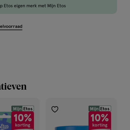
kan
p Etos eigen merk met Mijn Etos
maximaal
50
items
kelvoorraad
bestellen
van
dit
type
product.
tieven
Mijn
Etos
Mijn
Etos
toevoegen
10%
10%
aan
korting
korting
verlanglijst