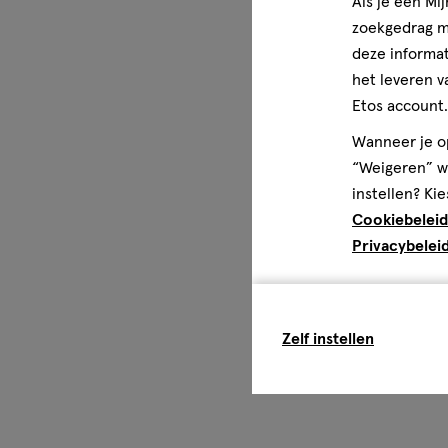
Als je een Mi
zoekgedrag me
deze informat
het leveren v
Etos account.
Wanneer je op
“Weigeren” wo
instellen? Kie
Cookiebeleid
Privacybelei
Zelf instellen