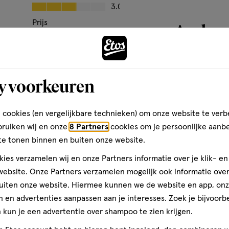
Kwaliteit, 3.0 van 5
3.0
basis
van
Prijs
Andere
3
Prijs, 4.0 van 5
4.0
tive)
reviews
Gebruiksgemak
Gebruiksgemak, 3.0 van 5
3.0
toevoegen
y voorkeuren
aan
den
verlanglijst
 cookies (en vergelijkbare technieken) om onze website te verb
bruiken wij en onze
8 Partners
cookies om je persoonlijke aanb
te tonen binnen en buiten onze website.
ies verzamelen wij en onze Partners informatie over je klik- e
ebsite. Onze Partners verzamelen mogelijk ook informatie over 
uiten onze website. Hiermee kunnen we de website en app, on
 en advertenties aanpassen aan je interesses. Zoek je bijvoorb
kun je een advertentie over shampoo te zien krijgen.