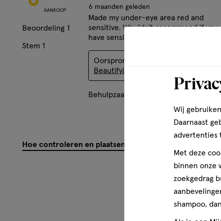
6 maanden geleden
AANKOOP
Made my under-eye area red and
sensitive. Wouldn't recommend if you
Beoordeling
1
have sensitive skin (even slightly sensi
Stem
1
Oorspronkelijk gepost op
Skeye
Beautifying Glow Oogmasker
Privac
Behulpzaam?
(
1
)
(
0
)
Mel
Wij gebruiken
Daarnaast ge
advertenties 
Hoe controleren en plaatsen wij reviews?
Met deze cook
binnen onze w
zoekgedrag b
aanbevelingen
shampoo, dan 