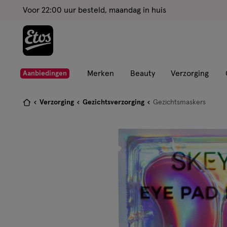
ga
Voor 22:00 uur besteld, maandag in huis
naar
de
hoofd
content
ga
Merken
Beauty
Verzorging
Aanbiedingen
naar
de
Je
Verzorging
Gezichtsverzorging
Gezichtsmaskers
zoekbalk
bent
ga
hier:
naar
de
footer