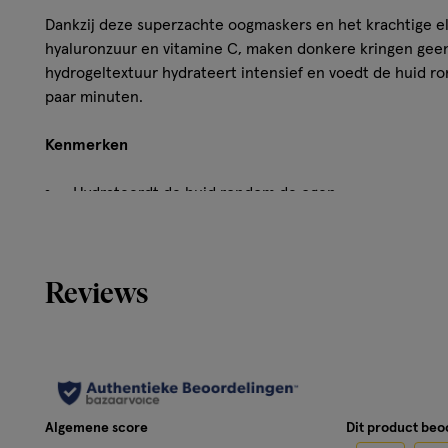
Dankzij deze superzachte oogmaskers en het krachtige el
hyaluronzuur en vitamine C, maken donkere kringen geen
hydrogeltextuur hydrateert intensief en voedt de huid r
paar minuten.
Kenmerken
Hydrateerdt de huid rondom de ogen
Gaan donkere kringen tegen
Hoe werkt het?
Reviews
Laat het oogmasker 20-25 minuten zitten en verwijder he
Gebruik
Plaats de oogmaskers<br>op de gereinigde en droge huid
Algemene score
Dit product be
zachtjes aan. De smalle uiteinden moeten naar de neus ge