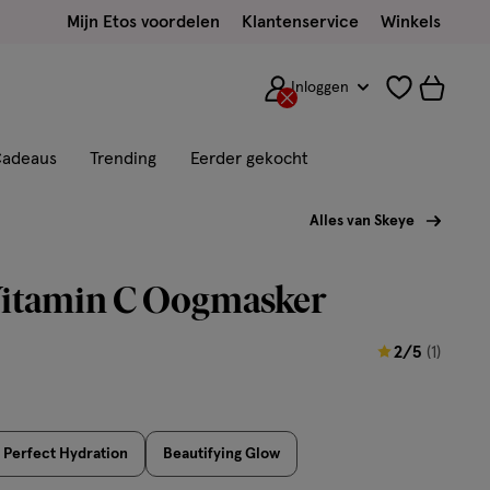
Mijn Etos voordelen
Klantenservice
Winkels
Inloggen
adeaus
Trending
Eerder gekocht
Alles van Skeye
Vitamin C Oogmasker
2
2/5
(1)
van
5
sterren
Perfect Hydration
Beautifying Glow
op