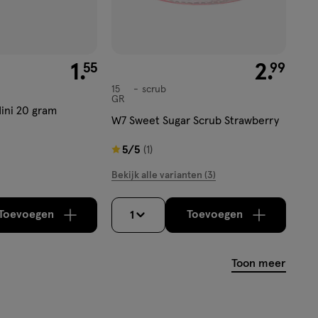
€ 1.55
1
.
€ 2.99
2
.
55
99
15
scrub
scrub
GR
Mini 20 gram
W7 Sweet Sugar Scrub Strawberry
5
5/5
(1)
van
Bekijk alle varianten (3)
5
sterren
Toevoegen
Toevoegen
1
verhoog aantal met één
,
Bijna uitverkocht!
verhoog aantal m
Er zijn nog
op
basis
van
Toon meer
1
reviews