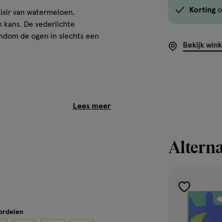
Korting
o
ixir van watermeloen,
 kans. De vederlichte
ondom de ogen in slechts een
Bekijk win
Alterna
t daarna.
toevoegen
 onder de ogen en druk
aan
oordelen
richt zijn, de bredere
verlanglijst