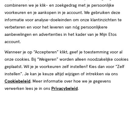
combineren we je klik- en zoekgedrag met je persoonlijke
Instellingen aanpassen
voorkeuren en je aankopen in je account. We gebruiken deze
informatie voor analyse-doeleinden om onze klantinzichten te
verbeteren en voor het leveren van nóg persoonlijkere
aanbevelingen en advertenties in het kader van je Mijn Etos
account.
Video
Wanneer je op “Accepteren” klikt, geef je toestemming voor al
€ 55.95
55
.
95
onze cookies. Bij “Weigeren” worden alleen noodzakelijke cookies
geplaatst. Wil je je voorkeuren zelf instellen? Kies dan voor “Zelf
Spaar 22 Air Miles
instellen”. Je kan je keuze altijd wijzigen of intrekken via ons
Cookiebeleid
. Meer informatie over hoe we je gegevens
Online bijna uitverkocht
verwerken lees je in ons
Privacybeleid
.
Vóór 22:00 uur besteld, morgen in huis
1
In mijn winkelmandje
verhoog
aantal
met