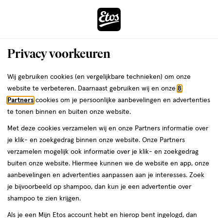
ga
Voor 22:00 uur besteld,
morgen in huis
naar
de
Menu
hoofd
Zoeken
Privacy voorkeuren
content
›
›
ga
Interactie
naar
Wij gebruiken cookies (en vergelijkbare technieken) om onze
Je
Collageen
Alles van Solgar
met
de
website te verbeteren. Daarnaast gebruiken wij en onze
8
bent
Solgar Collageen Hyaluronic Acid
dit
zoekbalk
Partners
cookies om je persoonlijke aanbevelingen en advertenties
ers
Weleda
hier:
veld
ga
Complex Tabletten 30 stuks
te tonen binnen en buiten onze website.
opent
naar
Met deze cookies verzamelen wij en onze Partners informatie over
een
de
30
30 stuks
tablet
je klik- en zoekgedrag binnen onze website. Onze Partners
volledig
stuks,
footer
verzamelen mogelijk ook informatie over je klik- en zoekgedrag
venster
tablet
buiten onze website. Hiermee kunnen we de website en app, onze
toevoegen
met
aanbevelingen en advertenties aanpassen aan je interesses. Zoek
aan
geavanceerde
je bijvoorbeeld op shampoo, dan kun je een advertentie over
verlanglijst
zoekopties
shampoo te zien krijgen.
Als je een Mijn Etos account hebt en hierop bent ingelogd, dan