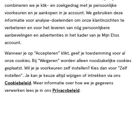
van
combineren we je klik- en zoekgedrag met je persoonlijke
37
voorkeuren en je aankopen in je account. We gebruiken deze
reviews
informatie voor analyse-doeleinden om onze klantinzichten te
verbeteren en voor het leveren van nóg persoonlijkere
aanbevelingen en advertenties in het kader van je Mijn Etos
account.
Wanneer je op “Accepteren” klikt, geef je toestemming voor al
onze cookies. Bij “Weigeren” worden alleen noodzakelijke cookies
geplaatst. Wil je je voorkeuren zelf instellen? Kies dan voor “Zelf
Kies je variant
instellen”. Je kan je keuze altijd wijzigen of intrekken via ons
Cookiebeleid
. Meer informatie over hoe we je gegevens
95 stuks
35 stuks
verwerken lees je in ons
Privacybeleid
.
€ 15.79
15
.
79
1+1 gratis
Product
badge
Je bespaart €15,79 bij 2 stuks
tooltip
Spaar 6 Air Miles
Online bijna uitverkocht