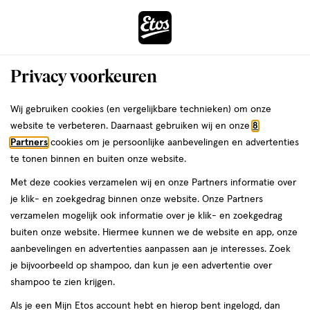
ga
Voor 22:00 uur besteld,
morgen in huis
naar
de
Menu
hoofd
Zoeken
Privacy voorkeuren
content
›
›
ga
Interactie
naar
Wij gebruiken cookies (en vergelijkbare technieken) om onze
Je
Weerstand & energie
Alles van Supradyn
met
de
website te verbeteren. Daarnaast gebruiken wij en onze
8
bent
Supradyn Complex Forte
dit
zoekbalk
Partners
cookies om je persoonlijke aanbevelingen en advertenties
ers
Weleda
hier:
veld
ga
Multivitamine Extra Energie Tabletten
te tonen binnen en buiten onze website.
opent
naar
35 stuks
Met deze cookies verzamelen wij en onze Partners informatie over
een
de
je klik- en zoekgedrag binnen onze website. Onze Partners
volledig
footer
35
3.9
35 stuks
tablet
3.9/5
(37)
verzamelen mogelijk ook informatie over je klik- en zoekgedrag
venster
stuks,
van
buiten onze website. Hiermee kunnen we de website en app, onze
met
tablet
5
1+1
aanbevelingen en advertenties aanpassen aan je interesses. Zoek
geavanceerde
toevoegen
sterren
gratis
je bijvoorbeeld op shampoo, dan kun je een advertentie over
zoekopties
aan
op
shampoo te zien krijgen.
verlanglijst
basis
Als je een Mijn Etos account hebt en hierop bent ingelogd, dan