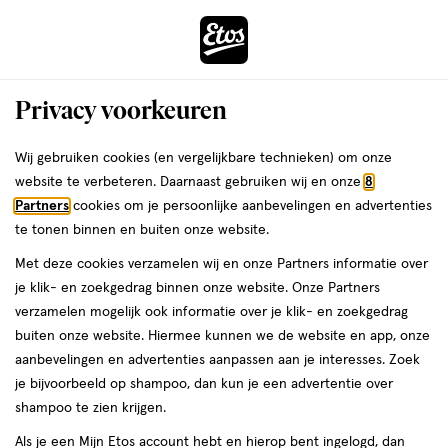
ga
Voor 22:00 uur besteld, maandag in huis
naar
de
Menu
hoofd
Zoeken
Privacy voorkeuren
content
›
›
ga
Interactie
naar
Wij gebruiken cookies (en vergelijkbare technieken) om onze
Je
Zelftesten
Alles van Swiss Point of Care
met
de
website te verbeteren. Daarnaast gebruiken wij en onze
8
bent
Swiss Point of Care Prosta-Check
dit
zoekbalk
Partners
cookies om je persoonlijke aanbevelingen en advertenties
ers
Weleda
hier:
veld
ga
Zelftest
te tonen binnen en buiten onze website.
opent
naar
Met deze cookies verzamelen wij en onze Partners informatie over
een
de
1
1 stuk
je klik- en zoekgedrag binnen onze website. Onze Partners
volledig
stuk,
footer
verzamelen mogelijk ook informatie over je klik- en zoekgedrag
venster
buiten onze website. Hiermee kunnen we de website en app, onze
toevoegen
met
aanbevelingen en advertenties aanpassen aan je interesses. Zoek
aan
geavanceerde
je bijvoorbeeld op shampoo, dan kun je een advertentie over
verlanglijst
zoekopties
shampoo te zien krijgen.
Als je een Mijn Etos account hebt en hierop bent ingelogd, dan