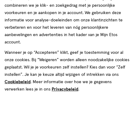
combineren we je klik- en zoekgedrag met je persoonlijke
voorkeuren en je aankopen in je account. We gebruiken deze
informatie voor analyse-doeleinden om onze klantinzichten te
verbeteren en voor het leveren van nóg persoonlijkere
aanbevelingen en advertenties in het kader van je Mijn Etos
€ 14.95
14
.
95
account.
Spaar 5 Air Miles
Wanneer je op “Accepteren” klikt, geef je toestemming voor al
onze cookies. Bij “Weigeren” worden alleen noodzakelijke cookies
Online bijna uitverkocht
geplaatst. Wil je je voorkeuren zelf instellen? Kies dan voor “Zelf
Voor 22:00 besteld, maandag in huis
instellen”. Je kan je keuze altijd wijzigen of intrekken via ons
Cookiebeleid
. Meer informatie over hoe we je gegevens
verwerken lees je in ons
Privacybeleid
.
1
In mijn winkelmandje
verhoog
aantal
met
één
,
Bijna
Gratis
bezorging vanaf €35