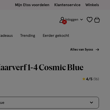
Mijn Etos voordelen
Klantenservice
Winkels
Inloggen
adeaus
Trending
Eerder gekocht
Alles van Syoss
aarverf 1-4 Cosmic Blue
4
4/5
(16)
van
5
sterren
lue
op