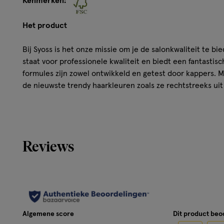
Kenmerken:
Het product
Bij Syoss is het onze missie om je de salonkwaliteit te bie
staat voor professionele kwaliteit en biedt een fantastisc
formules zijn zowel ontwikkeld en getest door kappers. 
de nieuwste trendy haarkleuren zoals ze rechtstreeks ui
Tot 100 dagen professionele kleurintensiteit
Formule met Keratine voor een gladder & sterker ha
Reviews
Intens verzorgend masker met keratine
Professionele grijsdekking
Algemene score
Dit product be
Hoe werkt het?