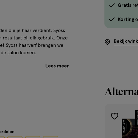
Gratis
re
Korting
o
den die je haar verdient. Syoss
h resultaat bij elk gebruik. Onze
Bekijk win
Met Syoss haarverf brengen we
t de salon komen.
aroppervlak
Alterna
toevoegen
aan
oordelen
verlanglijst