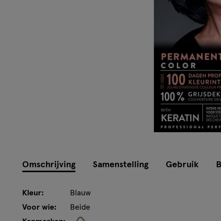
Omschrijving
Samenstelling
Gebruik
B
Kleur:
Blauw
Voor wie:
Beide