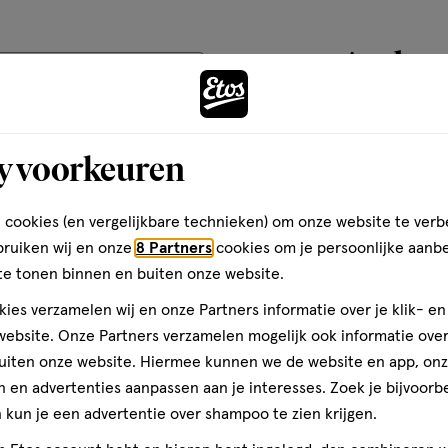
Andere
 een shampoo en conditioner
teren op
Recentste
 langdurig te behouden,
zegelt kleurpigmenten en
toevoegen
y voorkeuren
aan
Kwaliteit
verlanglijst
Syoss Uitgroeispray om tijdelijk
Kwaliteit, 1.0 van 5
1.0
 cookies (en vergelijkbare technieken) om onze website te verb
it in 1 wasbeurt en is water en
van
Prijs
bruiken wij en onze
8 Partners
cookies om je persoonlijke aanb
s
Prijs, 2.0 van 5
te tonen binnen en buiten onze website.
2.0
Gebruiksgemak
ies verzamelen wij en onze Partners informatie over je klik- e
Gebruiksgemak, 3.0 van 5
ebsite. Onze Partners verzamelen mogelijk ook informatie over 
3.0
ryl
uiten onze website. Hiermee kunnen we de website en app, on
-6 Carboxylate*Sodium Myreth
 en advertenties aanpassen aan je interesses. Zoek je bijvoorb
thicone/Bis-Isobutyl PEG-14
kun je een advertentie over shampoo te zien krijgen.
tes Copolymer*Coco-