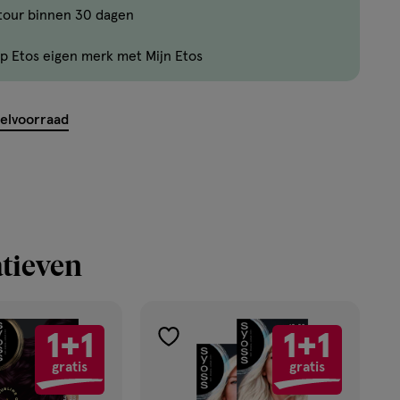
tour binnen 30 dagen
Je
kan
p Etos eigen merk met Mijn Etos
maximaal
5
items
kelvoorraad
bestellen
van
dit
type
product.
tieven
1+1
1+1
toevoegen
gratis
gratis
aan
verlanglijst