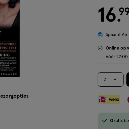
16
€ 16.99
9
.
Spaar 6 Air
Online op 
Vóór 22:00 
2
ezorgopties
Gratis
be