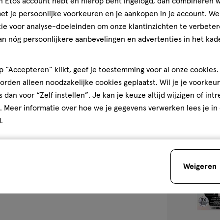
jn Etos account hebt en hierop bent ingelogd, dan combineren w
ale)*Glyceryl Oleate*Ceteareth-
1 stuk
e*Sodium Sulfite*Toluene-2,5-
t je persoonlijke voorkeuren en je aankopen in je account. W
L'Oréal Paris P
den
c Acid*Sodium
ie voor analyse-doeleinden om onze klantinzichten te verbeter
3.161 Les Vivid
te 20*4-
an nóg persoonlijkere aanbevelingen en advertenties in het kade
ronellol*Lactic Acid*Benzyl
1
1/5
(3)
*m-Aminophenol*Sodium
van
 “Accepteren” klikt, geef je toestemming voor al onze cookies. 
noxyethanol
5
2
rden alleen noodzakelijke cookies geplaatst. Wil je je voorkeur
neral Oil, Huile
sterren
s dan voor “Zelf instellen”. Je kan je keuze altijd wijzigen of int
Castor Oil*Sodium Cetearyl
op
xypyridine*Disodium
. Meer informatie over hoe we je gegevens verwerken lees je in
basis
Water, Eau)*Cetearyl
d
.
van
toevoegen
ca (Apricot) Kernel
3
aan
tate*Distearoylethyl
reviews
thanol*Stearamidopropyl
verlanglijst
yl Stearate*Sodium
Weigeren
)*Hexyl Cinnamal*Benzyl
monene