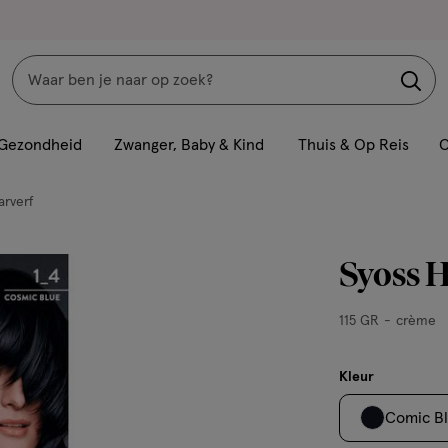
Zoeken
Interactie
met
Gezondheid
Zwanger, Baby & Kind
Thuis & Op Reis
C
dit
veld
rverf
opent
een
Syoss H
volledig
venster
115
115 GR
crème
met
GR,
geavanceerde
crème
zoekopties
Kleur
Comic B