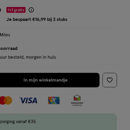
basis
van
9
1+1 gratis
Product
16
badge
Je bespaart €16,99 bij 2 stuks
reviews
tooltip
 Miles
voorraad
uur besteld, morgen in huis
In mijn winkelmandje
verhoog
toevoege
aantal
aan
met
verlanglijs
één
,
Limiet
zorging vanaf €35
bereikt.