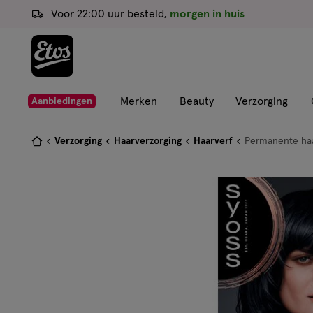
ga
Voor 22:00 uur besteld,
morgen in huis
naar
de
hoofd
content
ga
Merken
Beauty
Verzorging
Aanbiedingen
naar
de
Je
Verzorging
Haarverzorging
Haarverf
Permanente haa
zoekbalk
bent
ga
hier:
naar
de
footer