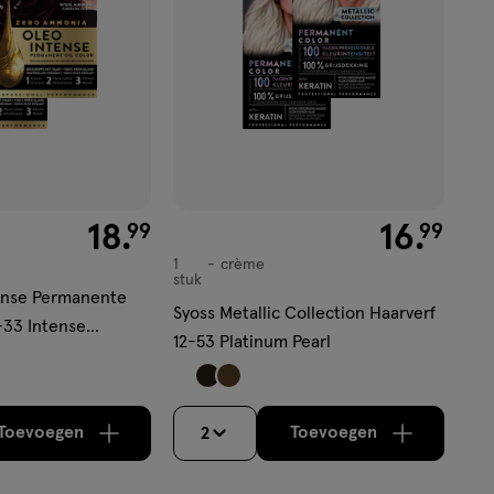
€ 18.99
18
.
€ 16.99
16
.
99
99
1
crème
crème
stuk
ense Permanente
Syoss Metallic Collection Haarverf
-33 Intense
12-53 Platinum Pearl
bergine Intense
Toevoegen
Toevoegen
2
verhoog aantal met één
,
Bijna uitverkocht!
verhoog aantal m
Er zijn nog