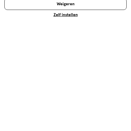
Advies & Inspiratie
Weigeren
Zelf instellen
Fix it met haarlak
Een grande coupe is pas partyproof na een fikse
dosis haarlak, maar een bus haarlak is om nog veel
meer redenen onmisbaar in huis. Lees hier waarom!
Lees meer