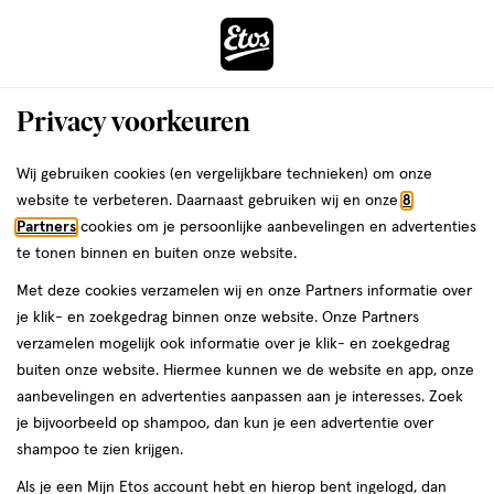
ga
Voor 22:00 uur besteld,
morgen in huis
naar
de
Menu
hoofd
Zoeken
Privacy voorkeuren
content
›
›
ga
Interactie
naar
Wij gebruiken cookies (en vergelijkbare technieken) om onze
Je
Haarlak
Alles van Syoss
met
de
website te verbeteren. Daarnaast gebruiken wij en onze
8
bent
Syoss Max Hold Haarspray Mini 75 ML
dit
zoekbalk
Partners
cookies om je persoonlijke aanbevelingen en advertenties
ers
Weleda
hier:
veld
ga
te tonen binnen en buiten onze website.
Mini,
4.6
Mini
75 ML
spray
4.6/5
(37)
opent
naar
Met deze cookies verzamelen wij en onze Partners informatie over
75
van
een
de
ML,
je klik- en zoekgedrag binnen onze website. Onze Partners
5
4+1
volledig
footer
spray
verzamelen mogelijk ook informatie over je klik- en zoekgedrag
toevoegen
sterren
gratis
venster
buiten onze website. Hiermee kunnen we de website en app, onze
aan
op
met
aanbevelingen en advertenties aanpassen aan je interesses. Zoek
verlanglijst
basis
geavanceerde
je bijvoorbeeld op shampoo, dan kun je een advertentie over
van
zoekopties
shampoo te zien krijgen.
37
reviews
Als je een Mijn Etos account hebt en hierop bent ingelogd, dan