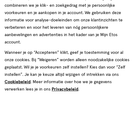
combineren we je klik- en zoekgedrag met je persoonlijke
voorkeuren en je aankopen in je account. We gebruiken deze
informatie voor analyse-doeleinden om onze klantinzichten te
verbeteren en voor het leveren van nóg persoonlijkere
aanbevelingen en advertenties in het kader van je Mijn Etos
account.
Kies je variant
Wanneer je op “Accepteren” klikt, geef je toestemming voor al
onze cookies. Bij “Weigeren” worden alleen noodzakelijke cookies
300 ML
75 ML
geplaatst. Wil je je voorkeuren zelf instellen? Kies dan voor “Zelf
instellen”. Je kan je keuze altijd wijzigen of intrekken via ons
€ 4.39
4
.
39
4+1 gratis
Product
Cookiebeleid
. Meer informatie over hoe we je gegevens
badge
Je bespaart €4,39 bij 5 stuks
verwerken lees je in ons
Privacybeleid
.
tooltip
Spaar 1 Air Mile
Online bijna uitverkocht
Vóór 22:00 uur besteld, morgen in huis