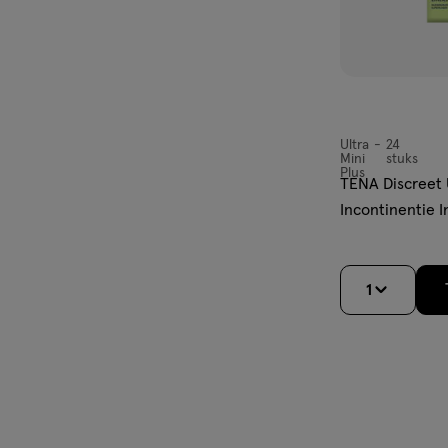
Ultra
24
Ultra
Mini
stuks
Mini
Plus
TENA Discreet U
Plus,
Incontinentie I
stuks
1