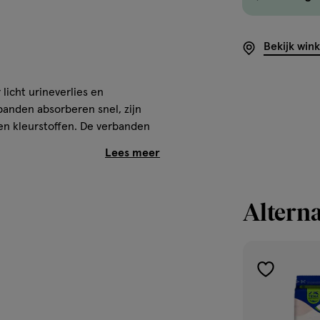
Bekijk win
licht urineverlies en
banden absorberen snel, zijn
 en kleurstoffen. De verbanden
ne beschermt. Daarnaast zijn de
 de huid. Met de drievoudige
een vochtig gevoel wordt urine
erpakking is gemaakt van 100%
Alterna
toevoegen
licht urineverlies en
aan
banden absorberen snel, zijn
verlanglijst
n kleurstoffen. Daarnaast zijn