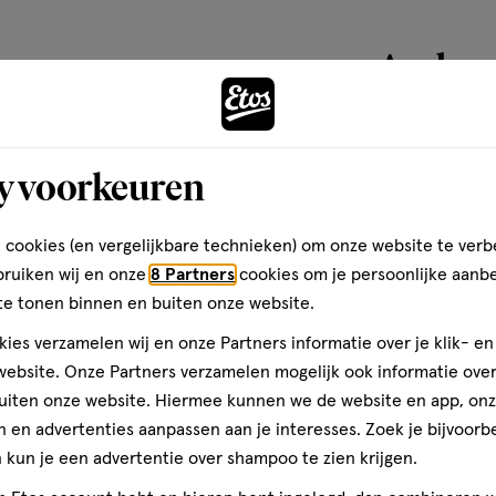
basis
van
Andere
42
reviews
toevoegen
y voorkeuren
aan
verlanglijst
 cookies (en vergelijkbare technieken) om onze website te verb
bruiken wij en onze
8 Partners
cookies om je persoonlijke aanb
te tonen binnen en buiten onze website.
ies verzamelen wij en onze Partners informatie over je klik- e
ebsite. Onze Partners verzamelen mogelijk ook informatie over 
uiten onze website. Hiermee kunnen we de website en app, on
 en advertenties aanpassen aan je interesses. Zoek je bijvoorb
kun je een advertentie over shampoo te zien krijgen.