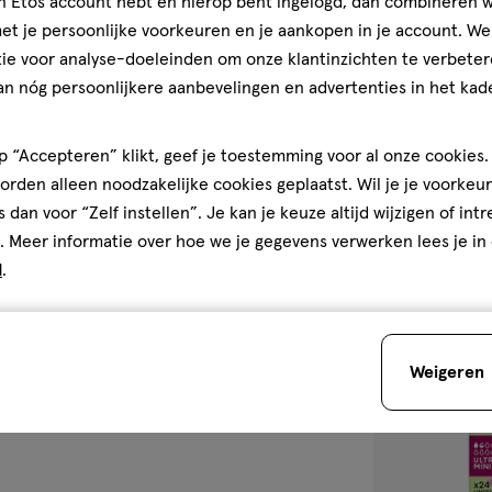
jn Etos account hebt en hierop bent ingelogd, dan combineren w
20 stuks
t je persoonlijke voorkeuren en je aankopen in je account. W
TENA Lights Se
ie voor analyse-doeleinden om onze klantinzichten te verbeter
Incontinentie I
an nóg persoonlijkere aanbevelingen en advertenties in het kade
stuks
2
2/5
(1)
van
 “Accepteren” klikt, geef je toestemming voor al onze cookies. 
5
1
rden alleen noodzakelijke cookies geplaatst. Wil je je voorkeur
sterren
s dan voor “Zelf instellen”. Je kan je keuze altijd wijzigen of int
op
. Meer informatie over hoe we je gegevens verwerken lees je in
basis
d
.
van
toevoegen
1
aan
reviews
verlanglijst
Weigeren