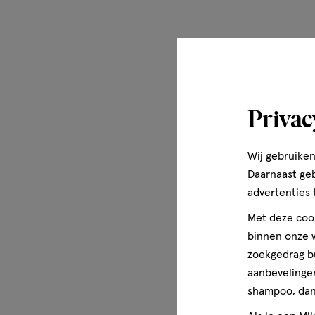
Privac
Wij gebruiken
Daarnaast ge
advertenties 
Met deze cook
binnen onze w
zoekgedrag b
aanbevelingen
shampoo, dan 