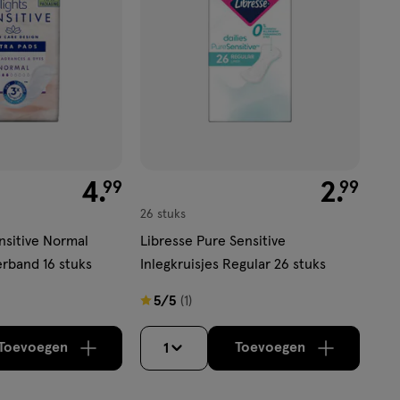
€ 4.99
4
.
€ 2.99
2
.
99
99
26 stuks
nsitive Normal
Libresse Pure Sensitive
erband 16 stuks
Inlegkruisjes Regular 26 stuks
5
5/5
(1)
van
5
Toevoegen
Toevoegen
1
verhoog aantal met één
,
Bijna uitverkocht!
verhoog aantal m
Er zijn nog
sterren
op