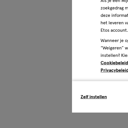
Als je een Mi
zoekgedrag me
deze informat
het leveren v
Etos account.
Wanneer je op
“Weigeren” wo
instellen? Kie
Cookiebeleid
Privacybelei
Zelf instellen