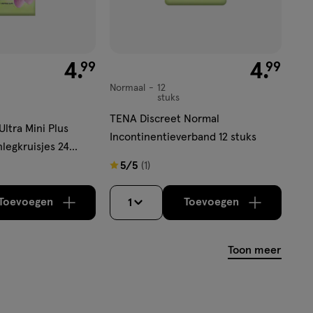
€ 4.99
4
.
€ 4.99
4
.
99
99
Normaal
12
Normaal,
stuks
TENA Discreet Normal
ltra Mini Plus
Incontinentieverband 12 stuks
nlegkruisjes 24
5
5/5
(1)
van
5
Toevoegen
Toevoegen
1
verhoog aantal met één
,
Bijna uitverkocht!
verhoog aantal m
Er zijn nog
sterren
op
Toon meer
basis
van
1
reviews