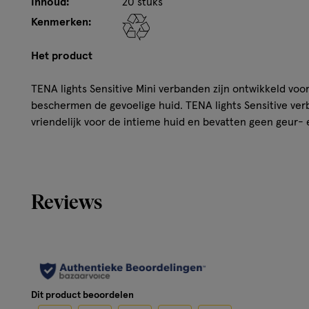
Inhoud:
20 stuks
Kenmerken:
Het product
TENA lights Sensitive Mini verbanden zijn ontwikkeld voor 
beschermen de gevoelige huid. TENA lights Sensitive ver
vriendelijk voor de intieme huid en bevatten geen geur-
bevatten een zachte, geurvrije emulsie die je intieme zo
verbanden ademend, dermatologisch getest en zacht voor
bescherming tegen doorlekken, ongewenste geurtjes en 
diep ingesloten in het verband. De duurzame papieren v
Reviews
hernieuwbaar vezels. Beschermt als TENA.
Meer over
TENA lights Sensitive Mini verbanden zijn ontwikkeld voor 
beschermen de gevoelige huid. TENA lights Sensitive ver
Dit product beoordelen
vriendelijk voor de intieme huid en bevatten geen geur- e