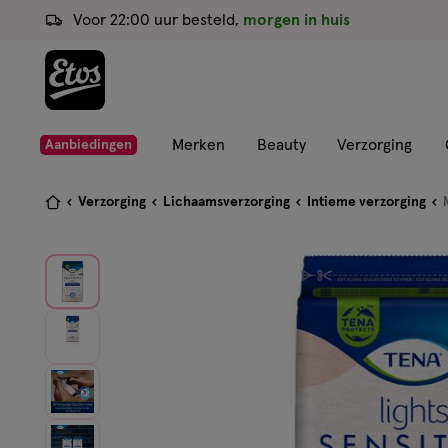
ga
Voor 22:00 uur besteld,
morgen in huis
naar
de
hoofd
content
ga
Merken
Beauty
Verzorging
Aanbiedingen
naar
de
Je
Verzorging
Lichaamsverzorging
Intieme verzorging
zoekbalk
bent
ga
hier:
naar
de
footer