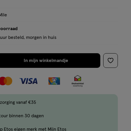
Mile
voorraad
uur besteld, morgen in huis
In mijn winkelmandje
verhoog
toevoege
aantal
aan
met
verlanglijs
één
,
Bijna
zorging vanaf €35
uitverkocht!
tour binnen 30 dagen
Er
zijn
p Etos eigen merk met Mijn Etos