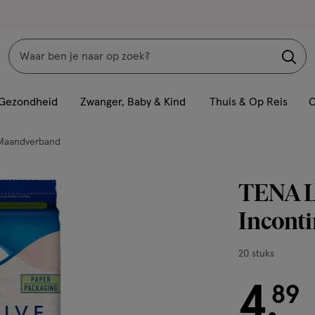
Zoeken
Interactie
met
Gezondheid
Zwanger, Baby & Kind
Thuis & Op Reis
C
dit
veld
Maandverband
opent
een
TENA Li
volledig
venster
Inconti
met
geavanceerde
20
20 stuks
zoekopties
stuks,
4
€ 4.89
89
.