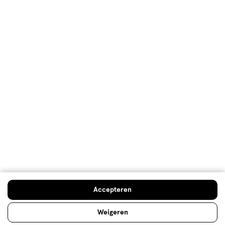
voorkomen.
Lees meer
Ieder huidtype een eigen
deodorant
Wie okselfris wil blijven, kiest een goede deodorant.
Accepteren
Eentje die langdurig werkt en je beschermt tegen
vervelende zweetlucht. Kies de deodorant die past
Weigeren
bij jou en blijf zweetproof!