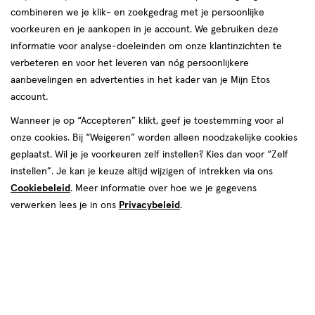
combineren we je klik- en zoekgedrag met je persoonlijke
reviews
voorkeuren en je aankopen in je account. We gebruiken deze
informatie voor analyse-doeleinden om onze klantinzichten te
verbeteren en voor het leveren van nóg persoonlijkere
aanbevelingen en advertenties in het kader van je Mijn Etos
account.
Wanneer je op “Accepteren” klikt, geef je toestemming voor al
van € 8.49 voor € 6.37
8
onze cookies. Bij “Weigeren” worden alleen noodzakelijke cookies
.
49
25% korting
Product
6
.
37
geplaatst. Wil je je voorkeuren zelf instellen? Kies dan voor “Zelf
badge
instellen”. Je kan je keuze altijd wijzigen of intrekken via ons
Je bespaart €2,12
tooltip
Cookiebeleid
. Meer informatie over hoe we je gegevens
verwerken lees je in ons
Privacybeleid
.
Spaar 2 Air Miles
Online op voorraad
Vóór 22:00 uur besteld, morgen in huis
1
In mijn winkelmandje
verhoog