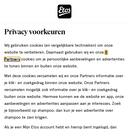
ga
Voor 22:00 uur besteld,
morgen in huis
naar
de
Menu
hoofd
Zoeken
Privacy voorkeuren
content
›
›
ga
Interactie
naar
Wij gebruiken cookies (en vergelijkbare technieken) om onze
Je
Deodorant
Alles van The Lekker Company
met
de
website te verbeteren. Daarnaast gebruiken wij en onze
8
bent
The Lekker Company Mandarijn &
dit
zoekbalk
Partners
cookies om je persoonlijke aanbevelingen en advertenties
ers
Weleda
hier:
veld
ga
Citroen Deodorant Crème 30 gram
te tonen binnen en buiten onze website.
opent
naar
Met deze cookies verzamelen wij en onze Partners informatie over
een
de
30
4.7
30 GR
crème
4.7/5
(25)
je klik- en zoekgedrag binnen onze website. Onze Partners
volledig
GR,
footer
van
verzamelen mogelijk ook informatie over je klik- en zoekgedrag
venster
crème
5
25%
buiten onze website. Hiermee kunnen we de website en app, onze
met
toevoegen
sterren
korting
aanbevelingen en advertenties aanpassen aan je interesses. Zoek
geavanceerde
aan
op
je bijvoorbeeld op shampoo, dan kun je een advertentie over
zoekopties
verlanglijst
basis
shampoo te zien krijgen.
van
Als je een Mijn Etos account hebt en hierop bent ingelogd, dan
25