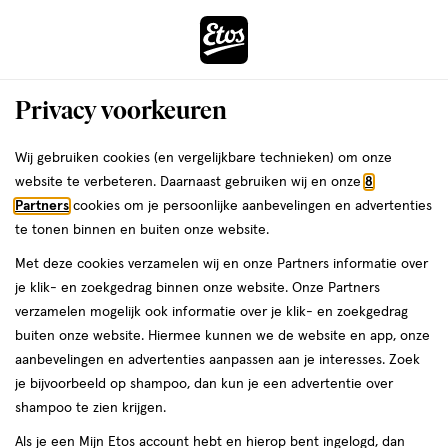
ga
Voor 22:00 uur besteld,
morgen in huis
naar
de
Menu
hoofd
Zoeken
Privacy voorkeuren
content
›
›
ga
Interactie
naar
Wij gebruiken cookies (en vergelijkbare technieken) om onze
Je
Lipgloss
Alles van Trouble Maker
met
de
website te verbeteren. Daarnaast gebruiken wij en onze
8
bent
Trouble Maker Juno Juice Lipgloss
dit
zoekbalk
Partners
cookies om je persoonlijke aanbevelingen en advertenties
ers
Weleda
hier:
veld
ga
Stevie Pink
te tonen binnen en buiten onze website.
opent
naar
Met deze cookies verzamelen wij en onze Partners informatie over
een
de
1
1 stuk
je klik- en zoekgedrag binnen onze website. Onze Partners
volledig
stuk,
footer
verzamelen mogelijk ook informatie over je klik- en zoekgedrag
venster
buiten onze website. Hiermee kunnen we de website en app, onze
toevoegen
met
aanbevelingen en advertenties aanpassen aan je interesses. Zoek
aan
geavanceerde
je bijvoorbeeld op shampoo, dan kun je een advertentie over
verlanglijst
zoekopties
shampoo te zien krijgen.
Als je een Mijn Etos account hebt en hierop bent ingelogd, dan