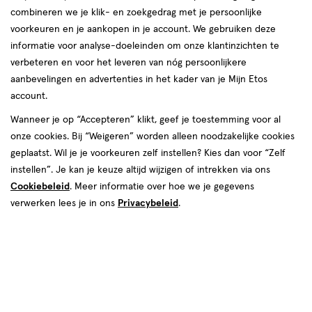
combineren we je klik- en zoekgedrag met je persoonlijke
Instellingen aanpassen
voorkeuren en je aankopen in je account. We gebruiken deze
informatie voor analyse-doeleinden om onze klantinzichten te
verbeteren en voor het leveren van nóg persoonlijkere
aanbevelingen en advertenties in het kader van je Mijn Etos
account.
Video
Wanneer je op “Accepteren” klikt, geef je toestemming voor al
onze cookies. Bij “Weigeren” worden alleen noodzakelijke cookies
Kleur
geplaatst. Wil je je voorkeuren zelf instellen? Kies dan voor “Zelf
Stevie Pink
instellen”. Je kan je keuze altijd wijzigen of intrekken via ons
Cookiebeleid
. Meer informatie over hoe we je gegevens
€ 1.99
1
.
99
verwerken lees je in ons
Privacybeleid
.
Online op voorraad
Vóór 22:00 uur besteld, morgen in huis
1
In mijn winkelmandje
verhoog