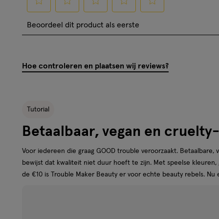
Selecteer
Selecteer
Selecteer
Selecteer
Selecteer
Beoordeel dit product als eerste
om
om
om
om
om
het
het
het
het
het
artikel
artikel
artikel
artikel
artikel
Hoe controleren en plaatsen wij reviews?
te
te
te
te
te
beoordelen
beoordelen
beoordelen
beoordelen
beoordelen
met
met
met
met
met
1
2
3
4
5
Tutorial
ster.
sterren.
sterren.
sterren.
sterren.
Betaalbaar, vegan en cruelty
Hiermee
Hiermee
Hiermee
Hiermee
Hiermee
open
open
open
open
open
Voor iedereen die graag GOOD trouble veroorzaakt. Betaalbare, 
je
je
je
je
je
bewijst dat kwaliteit niet duur hoeft te zijn. Met speelse kleuren
een
een
een
een
een
de €10 is Trouble Maker Beauty er voor echte beauty rebels. Nu ex
vragenformulier.
vragenformulier.
vragenformulier.
vragenformulier.
vragenformulier.