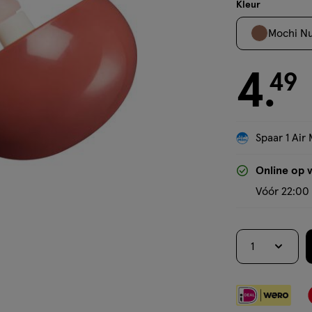
Kleur
Mochi N
4
€ 4.49
49
.
Spaar 1 Air 
Online op 
Vóór 22:00 
1