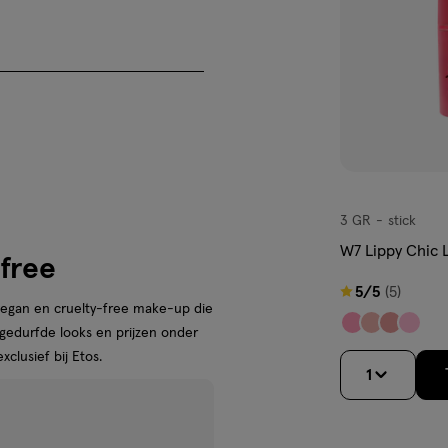
3 GR
stick
stick
W7 Lippy Chic 
-free
5
5/5
(5)
vegan en cruelty-free make-up die
van
, gedurfde looks en prijzen onder
5
clusief bij Etos.
sterren
1
op
basis
van