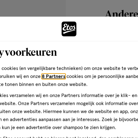
5
Andere
reviews
s hebt
ie
toevoegen
y voorkeuren
aan
verlanglijst
 cookies (en vergelijkbare technieken) om onze website te verb
bruiken wij en onze
8 Partners
cookies om je persoonlijke aanb
te tonen binnen en buiten onze website.
ies verzamelen wij en onze Partners informatie over je klik- e
ebsite. Onze Partners verzamelen mogelijk ook informatie over 
uiten onze website. Hiermee kunnen we de website en app, on
 en advertenties aanpassen aan je interesses. Zoek je bijvoorb
kun je een advertentie over shampoo te zien krijgen.
1 stuk