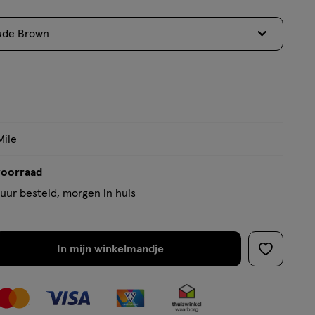
ude Brown
Mile
voorraad
uur besteld, morgen in huis
In mijn winkelmandje
verhoog
toevoege
aantal
aan
met
verlanglijs
één