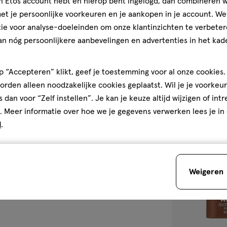
jn Etos account hebt en hierop bent ingelogd, dan combineren w
Trouble Maker 
t je persoonlijke voorkeuren en je aankopen in je account. W
Casper Clear 
ie voor analyse-doeleinden om onze klantinzichten te verbeter
an nóg persoonlijkere aanbevelingen en advertenties in het kade
1
 “Accepteren” klikt, geef je toestemming voor al onze cookies. 
rden alleen noodzakelijke cookies geplaatst. Wil je je voorkeur
s dan voor “Zelf instellen”. Je kan je keuze altijd wijzigen of int
. Meer informatie over hoe we je gegevens verwerken lees je in
toevoegen
d
.
aan
verlanglijst
Weigeren