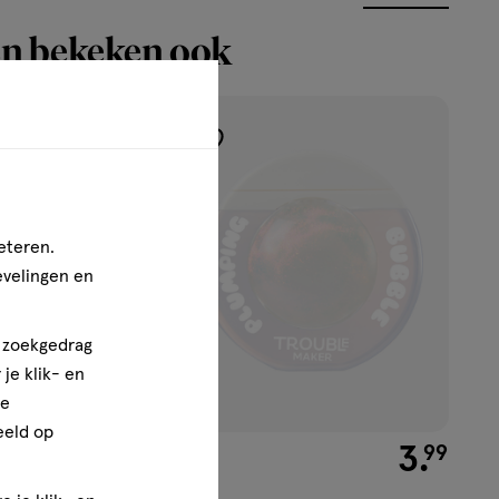
n bekeken ook
toevoegen
aan
verlanglijst
eteren.
evelingen en
n zoekgedrag
je klik- en
ze
eeld op
€ 1.99
1
.
€ 3.99
3
.
99
99
1 stuk