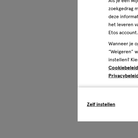
Als je een Mi
zoekgedrag me
deze informat
het leveren v
Etos account.
Wanneer je op
“Weigeren” wo
instellen? Kie
Cookiebeleid
Privacybelei
Zelf instellen