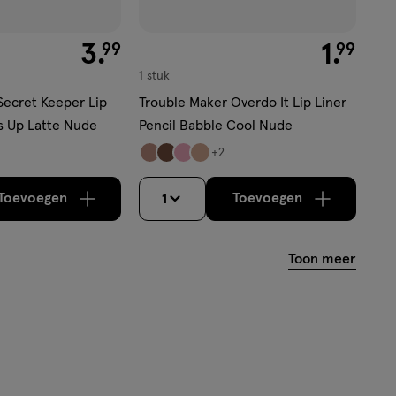
€ 3.99
3
.
€ 1.99
1
.
99
99
1 stuk
Secret Keeper Lip
Trouble Maker Overdo It Lip Liner
ss Up Latte Nude
Pencil Babble Cool Nude
+2
Toevoegen
Toevoegen
1
verhoog aantal met één
,
Bijna uitverkocht!
verhoog aantal m
Er zijn nog
Toon meer