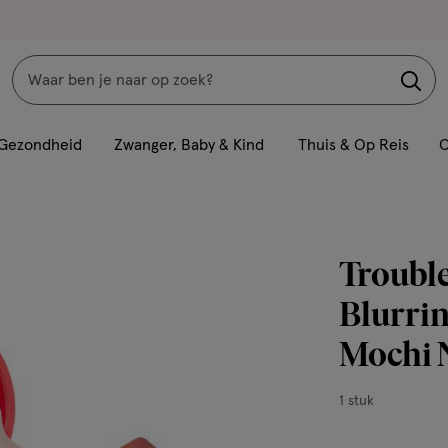
Zoeken
Interactie
met
Gezondheid
Zwanger, Baby & Kind
Thuis & Op Reis
C
dit
veld
opent
een
Trouble
volledig
venster
Blurrin
met
Mochi 
geavanceerde
zoekopties
1
1 stuk
stuk,