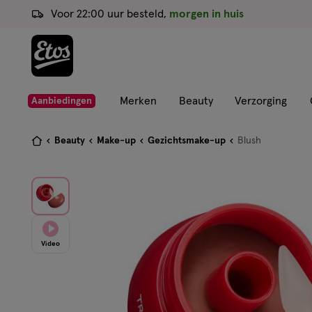
ga
Voor 22:00 uur besteld,
morgen in huis
naar
de
hoofd
content
ga
Merken
Beauty
Verzorging
Aanbiedingen
naar
de
Je
Beauty
Make-up
Gezichtsmake-up
Blush
zoekbalk
bent
ga
hier:
naar
de
footer
Video