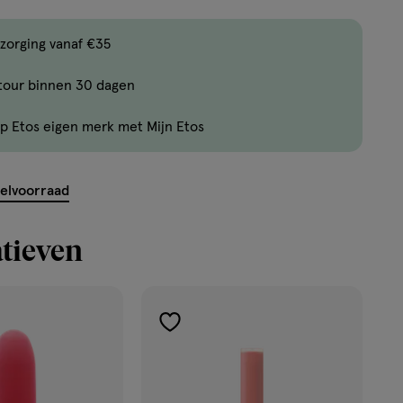
,
Bijna
zorging vanaf €35
uitverkocht!
tour binnen 30 dagen
Er
zijn
p Etos eigen merk met Mijn Etos
nog
maar
35
kelvoorraad
producten
op
tieven
voorraad.
toevoegen
aan
verlanglijst