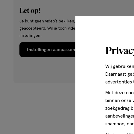
Let op!
Je kunt geen video’s bekijken, omdat je hiervoor geen cookie
geaccepteerd. Wil je toch video’s bekijken? Wijzig dan je cook
instellingen.
Privac
Instellingen aanpassen
Wij gebruiken
Daarnaast ge
advertenties 
Met deze cook
binnen onze w
zoekgedrag b
aanbevelingen
shampoo, dan 