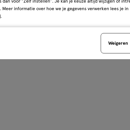
s dan voor “Zelf instellen”. Je kan je keuze altijd wijzigen of int
. Meer informatie over hoe we je gegevens verwerken lees je in
d
.
Weigeren