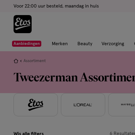
ga
Voor 22:00 uur besteld, maandag in huis
naar
de
hoofd
content
ga
Merken
Beauty
Verzorging
Aanbiedingen
naar
de
Je
Assortiment
zoekbalk
bent
Tweezerman Assortime
ga
hier:
naar
de
footer
6
Resultate
Wis alle filters