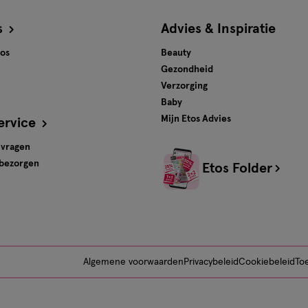
s
Advies & Inspiratie
tos
Beauty
Gezondheid
Verzorging
Baby
Mijn Etos Advies
ervice
 vragen
 bezorgen
Etos Folder
Algemene voorwaarden
Privacybeleid
Cookiebeleid
Toe