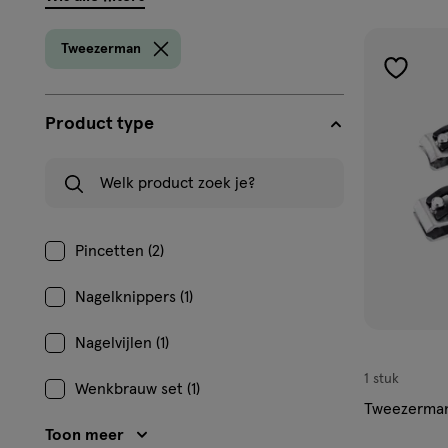
filters
prod
Tweezerman
toevoe
aan
Product type
verlangl
Welk product zoek je?
Pincetten (2)
Nagelknippers (1)
Nagelvijlen (1)
1 stuk
Wenkbrauw set (1)
Tweezerman
Toon meer