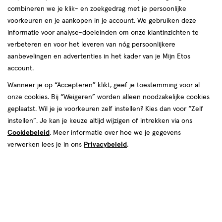
Instellingen aanpassen
combineren we je klik- en zoekgedrag met je persoonlijke
voorkeuren en je aankopen in je account. We gebruiken deze
informatie voor analyse-doeleinden om onze klantinzichten te
verbeteren en voor het leveren van nóg persoonlijkere
Video
aanbevelingen en advertenties in het kader van je Mijn Etos
account.
€ 18.95
18
.
95
Wanneer je op “Accepteren” klikt, geef je toestemming voor al
onze cookies. Bij “Weigeren” worden alleen noodzakelijke cookies
Spaar 7 Air Miles
geplaatst. Wil je je voorkeuren zelf instellen? Kies dan voor “Zelf
instellen”. Je kan je keuze altijd wijzigen of intrekken via ons
Online op voorraad
Cookiebeleid
. Meer informatie over hoe we je gegevens
Vóór 22:00 uur besteld, morgen in huis
verwerken lees je in ons
Privacybeleid
.
1
In mijn winkelmandje
verhoog
aantal
met
één