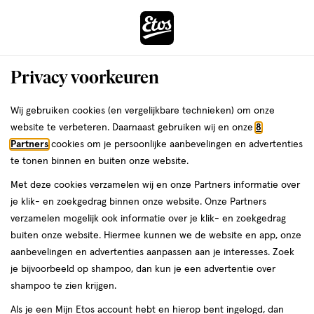
ga
Voor 22:00 uur besteld,
morgen in huis
naar
de
Menu
hoofd
Zoeken
Privacy voorkeuren
content
›
›
ga
Interactie
naar
Wij gebruiken cookies (en vergelijkbare technieken) om onze
Je
Intieme verzorging
Alles van Vagisan
met
de
website te verbeteren. Daarnaast gebruiken wij en onze
8
bent
Vagisan Vochtcreme 50 gram
dit
zoekbalk
Partners
cookies om je persoonlijke aanbevelingen en advertenties
ers
Weleda
hier:
veld
ga
te tonen binnen en buiten onze website.
50
50 GR
crème
opent
naar
Met deze cookies verzamelen wij en onze Partners informatie over
GR,
een
de
crème
je klik- en zoekgedrag binnen onze website. Onze Partners
volledig
footer
toevoegen
verzamelen mogelijk ook informatie over je klik- en zoekgedrag
venster
aan
buiten onze website. Hiermee kunnen we de website en app, onze
met
verlanglijst
aanbevelingen en advertenties aanpassen aan je interesses. Zoek
geavanceerde
je bijvoorbeeld op shampoo, dan kun je een advertentie over
zoekopties
shampoo te zien krijgen.
Als je een Mijn Etos account hebt en hierop bent ingelogd, dan