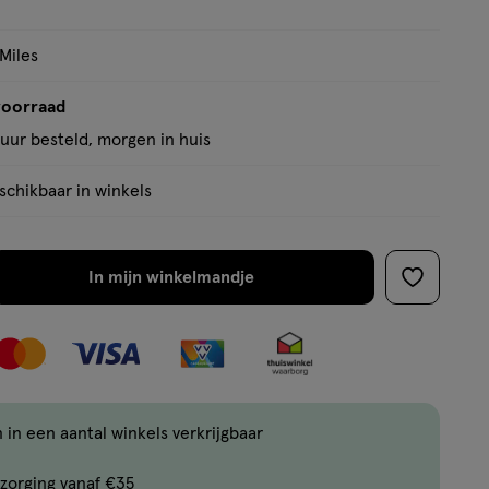
 Miles
voorraad
uur besteld, morgen in huis
chikbaar in winkels
In mijn winkelmandje
verhoog
toevoege
aantal
aan
met
verlanglijs
één
,
Bijna
 in een aantal winkels verkrijgbaar
uitverkocht!
zorging vanaf €35
Er