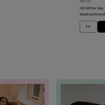
400 GR
HG Witter Dan 
Waskrachtvers
1