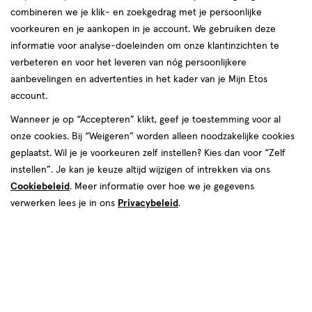
combineren we je klik- en zoekgedrag met je persoonlijke
voorkeuren en je aankopen in je account. We gebruiken deze
informatie voor analyse-doeleinden om onze klantinzichten te
verbeteren en voor het leveren van nóg persoonlijkere
aanbevelingen en advertenties in het kader van je Mijn Etos
account.
Wanneer je op “Accepteren” klikt, geef je toestemming voor al
€ 7.99
7
.
99
onze cookies. Bij “Weigeren” worden alleen noodzakelijke cookies
2+2 gratis
Product
geplaatst. Wil je je voorkeuren zelf instellen? Kies dan voor “Zelf
badge
Je bespaart €15,98 bij 4 stuks
instellen”. Je kan je keuze altijd wijzigen of intrekken via ons
tooltip
Cookiebeleid
. Meer informatie over hoe we je gegevens
Spaar 3 Air Miles
verwerken lees je in ons
Privacybeleid
.
Online op voorraad
Vóór 22:00 uur besteld, morgen in huis
4
In mijn winkelmandje
verhoog
aantal