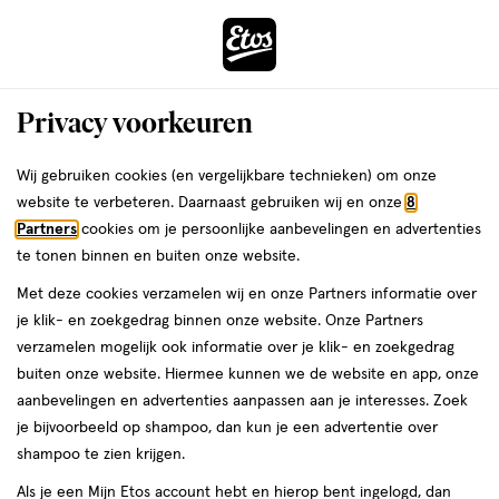
ga
Voor 22:00 uur besteld,
morgen in huis
naar
de
Menu
hoofd
Zoeken
Privacy voorkeuren
content
›
›
ga
Interactie
naar
Wij gebruiken cookies (en vergelijkbare technieken) om onze
Je
Handcrème
Alles van Vaseline
met
de
website te verbeteren. Daarnaast gebruiken wij en onze
8
bent
Vaseline Intensive Care Cocoa Hydrate
dit
zoekbalk
Partners
cookies om je persoonlijke aanbevelingen en advertenties
ers
Weleda
hier:
veld
ga
Handcrème 75 ML
te tonen binnen en buiten onze website.
opent
naar
Met deze cookies verzamelen wij en onze Partners informatie over
een
de
75
75 ML
je klik- en zoekgedrag binnen onze website. Onze Partners
volledig
ML,
footer
verzamelen mogelijk ook informatie over je klik- en zoekgedrag
venster
2+2
buiten onze website. Hiermee kunnen we de website en app, onze
toevoegen
met
gratis
aanbevelingen en advertenties aanpassen aan je interesses. Zoek
aan
geavanceerde
je bijvoorbeeld op shampoo, dan kun je een advertentie over
verlanglijst
zoekopties
shampoo te zien krijgen.
Als je een Mijn Etos account hebt en hierop bent ingelogd, dan