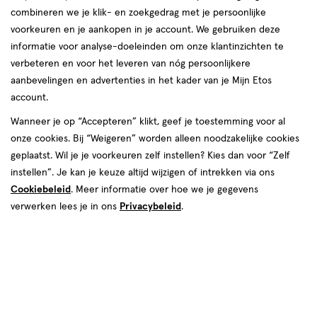
combineren we je klik- en zoekgedrag met je persoonlijke
voorkeuren en je aankopen in je account. We gebruiken deze
producten
informatie voor analyse-doeleinden om onze klantinzichten te
2+2
2+2
toevoegen
toevoegen
verbeteren en voor het leveren van nóg persoonlijkere
gratis
gratis
aan
aan
aanbevelingen en advertenties in het kader van je Mijn Etos
verlanglijst
verlanglijst
account.
Wanneer je op “Accepteren” klikt, geef je toestemming voor al
onze cookies. Bij “Weigeren” worden alleen noodzakelijke cookies
geplaatst. Wil je je voorkeuren zelf instellen? Kies dan voor “Zelf
instellen”. Je kan je keuze altijd wijzigen of intrekken via ons
Cookiebeleid
. Meer informatie over hoe we je gegevens
€ 3.49
3
.
€ 11.19
11
.
49
19
100
zalf
190
lotion
verwerken lees je in ons
Privacybeleid
.
zalf
lotion
ML
ML
Vaseline Original Petroleum Jelly
Vaseline Intensive Care Aloe
100 ML
Soothe Bodylotion Spray 190 ML
Toevoegen
Toevoegen
4
4
verhoog aantal met één
,
Limiet bereikt.
verhoog aanta
Je kan m