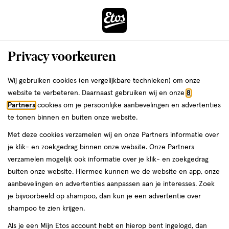
ga
Voor 22:00 uur besteld, maandag in huis
naar
de
Menu
hoofd
Zoeken
Privacy voorkeuren
content
›
›
ga
Interactie
naar
Wij gebruiken cookies (en vergelijkbare technieken) om onze
Je
Assortiment
met
de
website te verbeteren. Daarnaast gebruiken wij en onze
8
bent
Vaseline Assortiment
dit
zoekbalk
Partners
cookies om je persoonlijke aanbevelingen en advertenties
ers
Weleda
hier:
veld
ga
te tonen binnen en buiten onze website.
opent
naar
Met deze cookies verzamelen wij en onze Partners informatie over
een
de
je klik- en zoekgedrag binnen onze website. Onze Partners
volledig
footer
verzamelen mogelijk ook informatie over je klik- en zoekgedrag
venster
buiten onze website. Hiermee kunnen we de website en app, onze
met
aanbevelingen en advertenties aanpassen aan je interesses. Zoek
Filteren
(38)
Sorteer
1
geavanceerde
je bijvoorbeeld op shampoo, dan kun je een advertentie over
zoekopties
shampoo te zien krijgen.
Vaseline
Als je een Mijn Etos account hebt en hierop bent ingelogd, dan