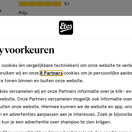
op
Kwaliteit, 5.0 van 5
5.0
basis
k
Prijs
van
Andere
Prijs, 4.0 van 5
4.0
1
den
e lancering van de Vaseline
Gebruiksgemak
reviews
om op een veilige en effectieve
Bijna 
Gebruiksgemak, 5.0 van 5
5.0
rom ook om toegankelijke
y voorkeuren
toevoegen
dat we mensen (in nood) toegang
aan
orging. Wat begon met de
verlanglijst
 cookies (en vergelijkbare technieken) om onze website te verb
d tot een breed en gevarieerd
tions en Vaseline Lip Therapy
bruiken wij en onze
8 Partners
cookies om je persoonlijke aanb
te tonen binnen en buiten onze website.
ies verzamelen wij en onze Partners informatie over je klik- e
ebsite. Onze Partners verzamelen mogelijk ook informatie over 
uiten onze website. Hiermee kunnen we de website en app, on
 en advertenties aanpassen aan je interesses. Zoek je bijvoorb
kun je een advertentie over shampoo te zien krijgen.