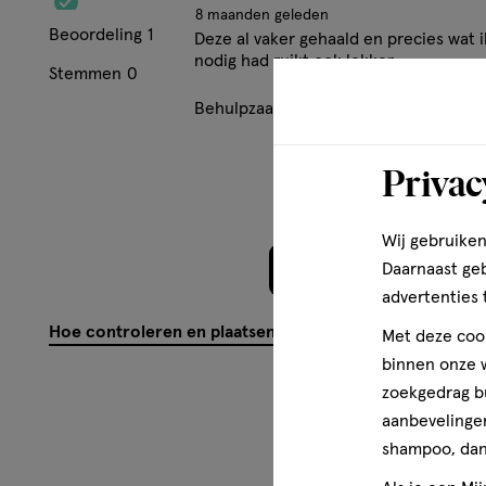
Linalool.
8 maanden geleden
Beoordeling
1
Deze al vaker gehaald en precies wat i
Meer over
nodig had ruikt ook lekker
Stemmen
0
Behulpzaam?
(
0
)
(
0
)
Mel
Vaseline is meer dan 150 jaar geleden uitgevonden met d
Healing Jelly Jar. Sinds het begin staat Vaseline bekend 
manier de huid te helpen herstellen. Onze missie is daa
Privac
dagelijkse huidverzorgingsproducten te ontwikkelen, zo
kunnen geven tot, en kunnen voorlichten over, huidverz
Wij gebruiken
lancering van de Vaseline Healing Jelly Jar, is uitgegroei
portfolio met producten zoals Vaseline Intensive Care Lo
Daarnaast ge
Meer laden
Tins. Vaseline helpt de droge huid te herstellen.
advertenties 
Hoe controleren en plaatsen wij reviews?
Met deze cook
binnen onze w
zoekgedrag b
aanbevelingen
shampoo, dan 