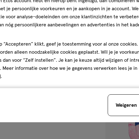
jn Etos account hebt en hierop bent ingelogd, dan combineren w
75 ML
t je persoonlijke voorkeuren en je aankopen in je account. W
Vaseline Inten
ie voor analyse-doeleinden om onze klantinzichten te verbeter
Hydrate Handc
an nóg persoonlijkere aanbevelingen en advertenties in het kade
 “Accepteren” klikt, geef je toestemming voor al onze cookies. 
rden alleen noodzakelijke cookies geplaatst. Wil je je voorkeur
4
s dan voor “Zelf instellen”. Je kan je keuze altijd wijzigen of int
. Meer informatie over hoe we je gegevens verwerken lees je in
d
.
toevoegen
aan
Weigeren
verlanglijst