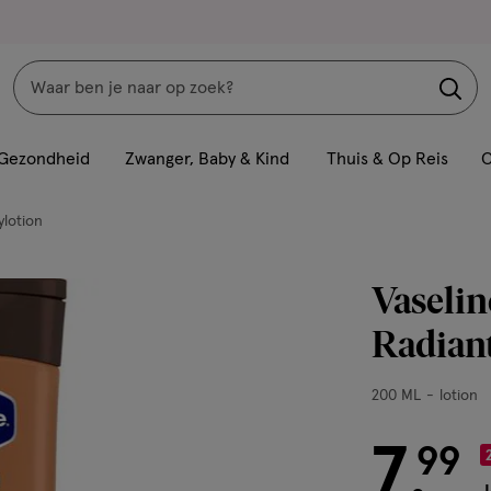
Zoeken
Interactie
met
Gezondheid
Zwanger, Baby & Kind
Thuis & Op Reis
C
dit
veld
lotion
opent
een
Vaselin
volledig
venster
Radian
met
geavanceerde
200
200 ML
lotion
zoekopties
ML,
lotion
7
€ 7.99
99
.