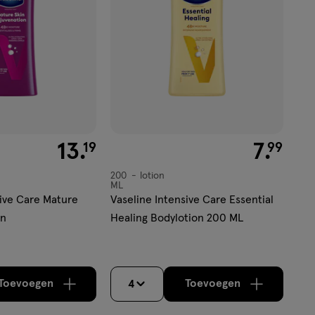
€ 13.19
13
.
€ 7.99
7
.
19
99
200
lotion
lotion
ML
sive Care Mature
Vaseline Intensive Care Essential
on
Healing Bodylotion 200 ML
Toevoegen
Toevoegen
4
verhoog aantal met één
,
Bijna uitverkocht!
verhoog aantal m
Er zijn nog