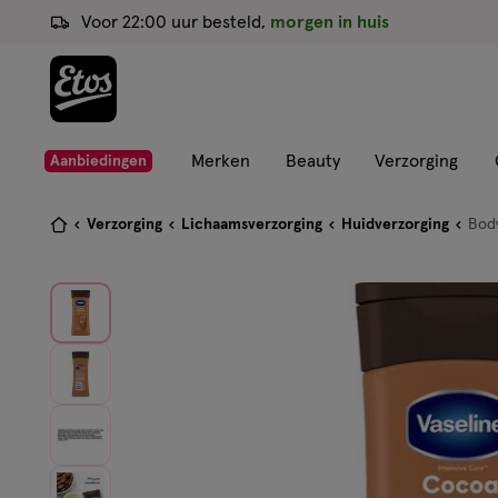
ga
Voor 22:00 uur besteld,
morgen in huis
naar
de
hoofd
content
ga
Merken
Beauty
Verzorging
Aanbiedingen
naar
de
Je
Verzorging
Lichaamsverzorging
Huidverzorging
Body
zoekbalk
bent
ga
hier:
naar
de
footer