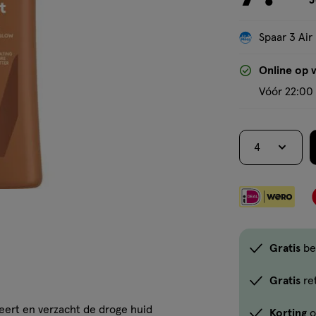
J
Spaar 3 Air
Online op 
Vóór 22:00 
4
Gratis
be
Gratis
re
eert en verzacht de droge huid
Korting
o