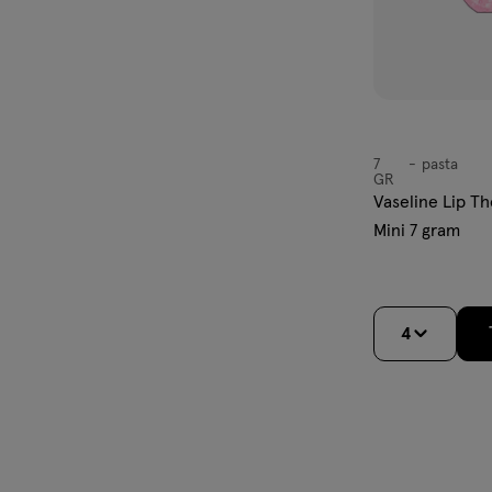
7
pasta
pasta
GR
Vaseline Lip T
Mini 7 gram
4