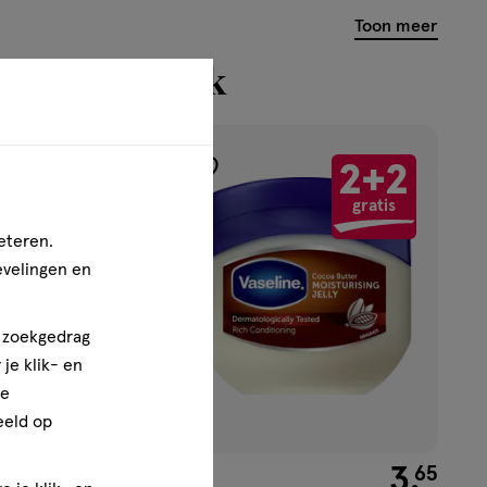
Toon meer
n bekeken ook
uitverkocht
2+2
2+2
toevoegen
gratis
gratis
aan
verlanglijst
eteren.
evelingen en
n zoekgedrag
je klik- en
ze
eeld op
€ 7.99
7
.
€ 3.65
3
.
99
65