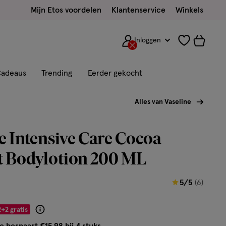
Mijn Etos voordelen
Klantenservice
Winkels
Inloggen
adeaus
Trending
Eerder gekocht
Alles van Vaseline
e Intensive Care Cocoa
t Bodylotion 200 ML
5
5/5
(6)
van
5
2+2 gratis
Product
sterren
badge