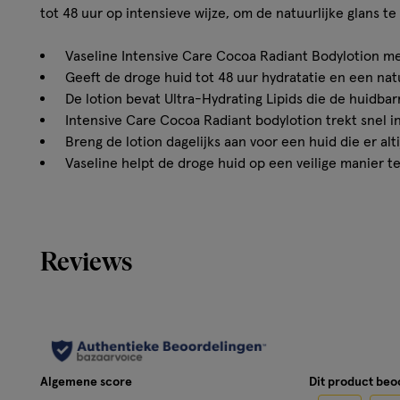
tot 48 uur op intensieve wijze, om de natuurlijke glans te
Vaseline Intensive Care Cocoa Radiant Bodylotion m
Geeft de droge huid tot 48 uur hydratatie en een natu
De lotion bevat Ultra-Hydrating Lipids die de huidbar
Intensive Care Cocoa Radiant bodylotion trekt snel in 
Breng de lotion dagelijks aan voor een huid die er alt
Vaseline helpt de droge huid op een veilige manier te
Hoe werkt het?
Reviews
Vaseline Intensive Care Cocoa Radiant Bodylotion, gemaa
pure cacaoboter, voorkomt uitdroging en helpt je huid e
laten zien, voor een langdurige, stralende glans. Door dag
omgevingsinvloeden (zoals wind, gebrek aan vocht en zon)
vochtbarrière van de huid beschadigd raken, waardoor vo
De ultra-hydraterende lipiden in onze Vaseline Cocoa Ra
Algemene score
Dit product be
huidbarrière en vullen het vocht aan, zodat de natuurlijk