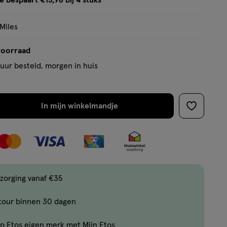
e bespaart €15,98 bij 4 stuks
op
tooltip
basis
 Miles
van
6
voorraad
reviews
uur besteld, morgen in huis
In mijn winkelmandje
verhoog
toevoege
aantal
aan
met
verlanglijs
één
,
Bijna
zorging vanaf €35
uitverkocht!
tour binnen 30 dagen
Er
zijn
p Etos eigen merk met Mijn Etos