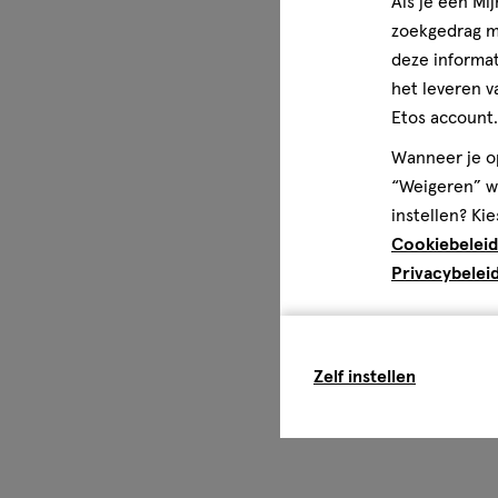
Als je een Mi
zoekgedrag me
deze informat
het leveren v
Etos account.
Wanneer je op
“Weigeren” wo
instellen? Kie
Cookiebeleid
Privacybelei
Zelf instellen