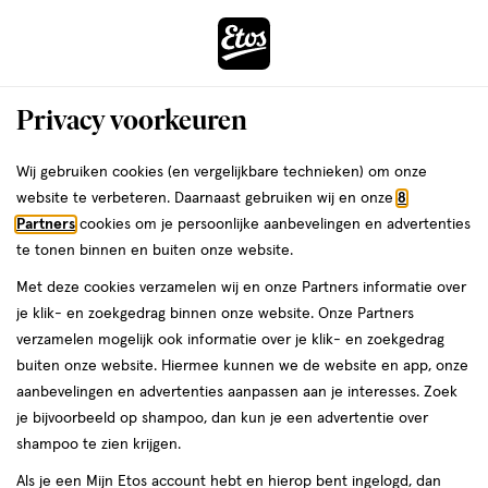
ga
Voor 22:00 uur besteld,
morgen in huis
naar
de
Menu
hoofd
Zoeken
Privacy voorkeuren
content
›
›
ga
Interactie
naar
Wij gebruiken cookies (en vergelijkbare technieken) om onze
Je
Shampoo
Alles van Vichy
met
de
website te verbeteren. Daarnaast gebruiken wij en onze
8
bent
Vichy Dercos Ultra-Kalmerende
dit
zoekbalk
Partners
cookies om je persoonlijke aanbevelingen en advertenties
ers
Weleda
hier:
veld
ga
Shampoo Droog Haar 200 ML
te tonen binnen en buiten onze website.
opent
naar
Met deze cookies verzamelen wij en onze Partners informatie over
een
de
200
200 ML
gel
je klik- en zoekgedrag binnen onze website. Onze Partners
volledig
ML,
footer
verzamelen mogelijk ook informatie over je klik- en zoekgedrag
venster
gel
buiten onze website. Hiermee kunnen we de website en app, onze
toevoegen
met
aanbevelingen en advertenties aanpassen aan je interesses. Zoek
aan
geavanceerde
je bijvoorbeeld op shampoo, dan kun je een advertentie over
verlanglijst
zoekopties
shampoo te zien krijgen.
Als je een Mijn Etos account hebt en hierop bent ingelogd, dan