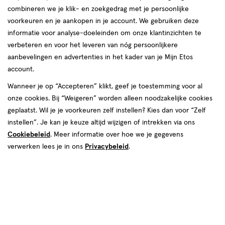
combineren we je klik- en zoekgedrag met je persoonlijke
voorkeuren en je aankopen in je account. We gebruiken deze
informatie voor analyse-doeleinden om onze klantinzichten te
verbeteren en voor het leveren van nóg persoonlijkere
aanbevelingen en advertenties in het kader van je Mijn Etos
account.
Wanneer je op “Accepteren” klikt, geef je toestemming voor al
€ 18.95
18
.
95
onze cookies. Bij “Weigeren” worden alleen noodzakelijke cookies
geplaatst. Wil je je voorkeuren zelf instellen? Kies dan voor “Zelf
Spaar 7 Air Miles
instellen”. Je kan je keuze altijd wijzigen of intrekken via ons
Cookiebeleid
. Meer informatie over hoe we je gegevens
Online bijna uitverkocht
verwerken lees je in ons
Privacybeleid
.
Vóór 22:00 uur besteld, morgen in huis
Beperkt beschikbaar in winkels
<p>Dit
product
is
1
In mijn winkelmandje
verhoog
niet