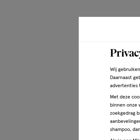
ACID • HYDROXYACETOPHENONE • MINERAL SALTS • SOD
TRIETHANOLAMINE • TRISODIUM ETHYLENEDIAMINE DISU
FERMENT • SQUALANE • ACRYLATES/C10-30 ALKYL ACR
BUTYLENE GLYCOL • CAPRYLYL GLYCOL • HYDROXYETHYL
TEREPHTHALYLIDENE DICAMPHOR SULFONIC ACID (F.I.L. 
Disclaimer
Privac
Bij contact met de ogen onmiddellijk en overvloedig spoe
Wij gebruiken
Daarnaast ge
advertenties 
Met deze cook
binnen onze w
zoekgedrag b
aanbevelingen
shampoo, dan 