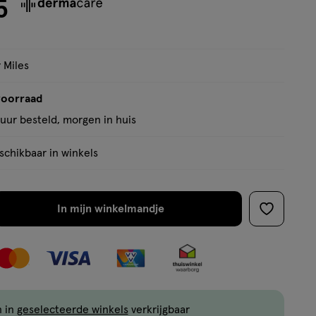
5
5
sterren
op
basis
 Miles
van
45
voorraad
reviews
uur besteld, morgen in huis
chikbaar in winkels
In mijn winkelmandje
verhoog
toevoege
aantal
aan
met
verlanglijs
één
,
Limiet
n in
geselecteerde winkels
verkrijgbaar