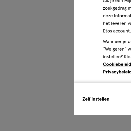
Als je een Mi
zoekgedrag me
deze informat
het leveren v
Etos account.
Wanneer je op
“Weigeren” wo
instellen? Kie
Cookiebeleid
Privacybelei
Zelf instellen