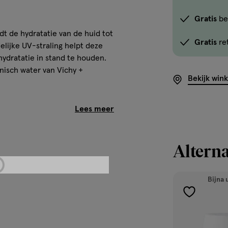
Gebruik
de
Gratis
be
optie
t de hydratatie van de huid tot
Gratis
re
<em
elijke UV-straling helpt deze
onclick="docum
 hydratatie in stand te houden.
button-
anisch water van Vichy +
Bekijk win
-
link.button-
le hydraterende en
-
icon.c-
store-
Alterna
stock__link.js-
datie
store-
 teint
stock-
Bijna 
link').click()">'B
toevoegen
winkelvoorraad
aan
om
verlanglijst