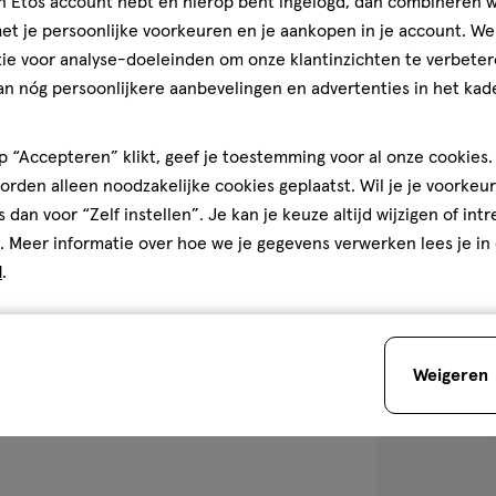
jn Etos account hebt en hierop bent ingelogd, dan combineren w
50
serum
serum
t je persoonlijke voorkeuren en je aankopen in je account. W
ML
ie voor analyse-doeleinden om onze klantinzichten te verbeter
Vichy Minéral 8
an nóg persoonlijkere aanbevelingen en advertenties in het kade
Serum 50 ML
4.8
4.8/5
(65)
 “Accepteren” klikt, geef je toestemming voor al onze cookies. 
van
rden alleen noodzakelijke cookies geplaatst. Wil je je voorkeur
5
1
s dan voor “Zelf instellen”. Je kan je keuze altijd wijzigen of int
sterren
. Meer informatie over hoe we je gegevens verwerken lees je in
op
d
.
Bijna 
basis
van
toevoegen
65
aan
reviews
Weigeren
verlanglijst