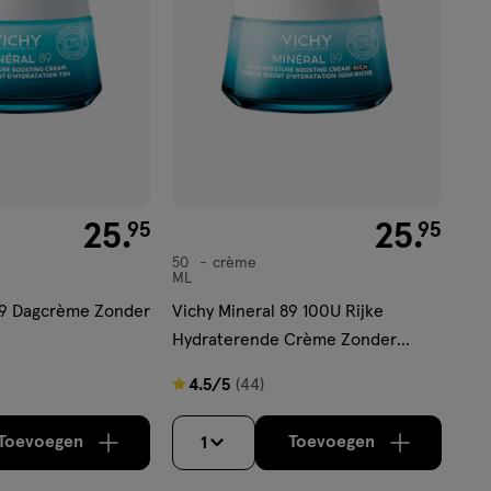
€ 25.95
25
.
€ 25.95
25
.
95
95
50
crème
crème
ML
89 Dagcrème Zonder
Vichy Mineral 89 100U Rijke
Hydraterende Crème Zonder
Parfum 50 ML
4.5
4.5/5
(44)
van
5
Toevoegen
Toevoegen
1
verhoog aantal met één
,
Limiet bereikt.
verhoog aantal m
Je kan maximaa
sterren