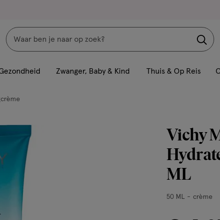
Zoeken
Interactie
met
Gezondheid
Zwanger, Baby & Kind
Thuis & Op Reis
C
dit
veld
gcrème
opent
een
Vichy M
volledig
venster
Hydrat
met
ML
geavanceerde
zoekopties
50
50 ML
crème
ML,