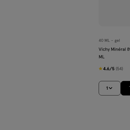
40 ML
gel
gel
Vichy Minéral 
ML
4.6
4.6/5
(54)
van
5
1
sterren
op
basis
van
54
reviews