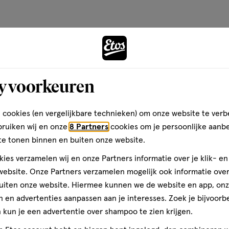
op
IUM HYALURONATE •
basis
CCINATE • VITREOSCILLA
YLATE CROSSPOLYMER •
van
Andere
CELLULOSE •
47
N70040137/1).
reviews
y voorkeuren
toevoegen
len.
aan
verlanglijst
 cookies (en vergelijkbare technieken) om onze website te verb
bruiken wij en onze
8 Partners
cookies om je persoonlijke aanb
te tonen binnen en buiten onze website.
ies verzamelen wij en onze Partners informatie over je klik- e
ebsite. Onze Partners verzamelen mogelijk ook informatie over 
uiten onze website. Hiermee kunnen we de website en app, on
 en advertenties aanpassen aan je interesses. Zoek je bijvoorb
kun je een advertentie over shampoo te zien krijgen.