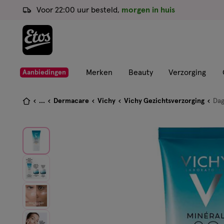
ga
Voor 22:00 uur besteld,
morgen in huis
naar
de
hoofd
content
ga
Merken
Beauty
Verzorging
Aanbiedingen
naar
de
Je
...
Dermacare
Vichy
Vichy Gezichtsverzorging
Da
zoekbalk
bent
ga
hier:
naar
de
footer