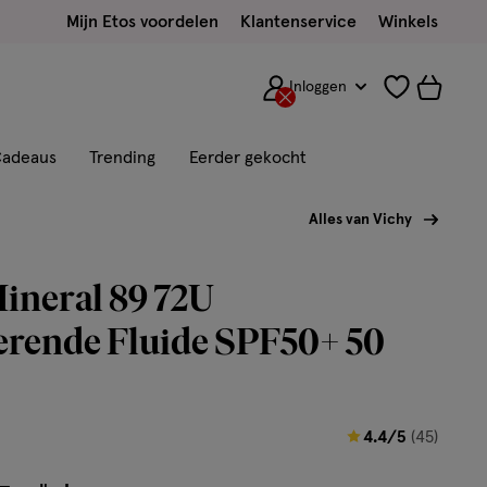
Mijn Etos voordelen
Klantenservice
Winkels
Inloggen
adeaus
Trending
Eerder gekocht
Alles van Vichy
ineral 89 72U
erende Fluide SPF50+ 50
4.4
4.4/5
(45)
van