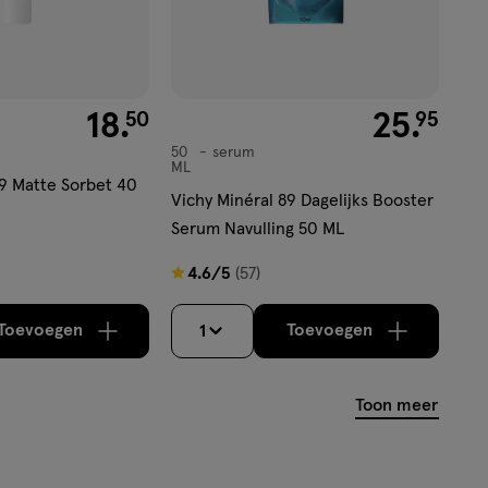
€ 18.50
18
.
€ 25.95
25
.
50
95
50
serum
serum
ML
89 Matte Sorbet 40
Vichy Minéral 89 Dagelijks Booster
Serum Navulling 50 ML
4.6
4.6/5
(57)
van
5
Toevoegen
Toevoegen
1
verhoog aantal met één
,
Bijna uitverkocht!
verhoog aantal m
Er zijn nog
sterren
op
Toon meer
basis
van
57