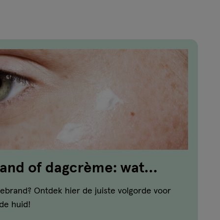
reviews
rand of dagcrème: wat
t?
ebrand? Ontdek hier de juiste volgorde voor
de huid!