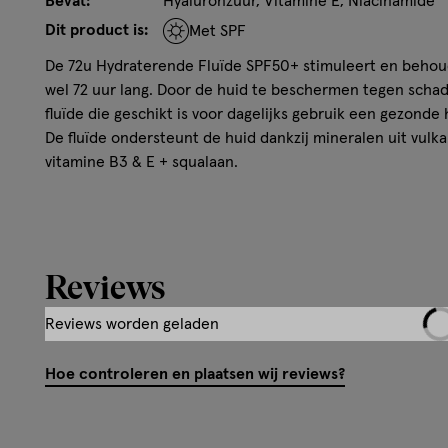
Bevat:
Hyaluronzuur, Vitamine E, Niacinamide
Dit product is:
Met SPF
De 72u Hydraterende Fluïde SPF50+ stimuleert en behoud
wel 72 uur lang. Door de huid te beschermen tegen schad
fluïde die geschikt is voor dagelijks gebruik een gezonde
De fluïde ondersteunt de huid dankzij mineralen uit vulk
vitamine B3 & E + squalaan.
De 72u Hydraterende Fluïde SPF50+ biedt een dubbe
beschermende werking
De huid blijft gehydrateerd tot wel 72 uur lang
Reviews
Hoge bescherming tegen UV-straling
Versterkt de huidbarrière en beschermt tegen celoxi
Reviews worden geladen
De huid is gevoed en voller, met een egale, stralende
Hoe controleren en plaatsen wij reviews?
Resultaat
Beschermt de huidbarrière.