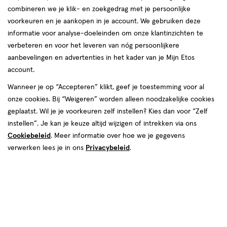
aan
aan
combineren we je klik- en zoekgedrag met je persoonlijke
verlanglijst
verlanglijst
voorkeuren en je aankopen in je account. We gebruiken deze
informatie voor analyse-doeleinden om onze klantinzichten te
verbeteren en voor het leveren van nóg persoonlijkere
aanbevelingen en advertenties in het kader van je Mijn Etos
account.
Wanneer je op “Accepteren” klikt, geef je toestemming voor al
€ 28.95
28
.
€ 25.95
25
.
95
95
onze cookies. Bij “Weigeren” worden alleen noodzakelijke cookies
50
serum
50
crème
serum
crème
ML
ML
geplaatst. Wil je je voorkeuren zelf instellen? Kies dan voor “Zelf
Vichy Minéral 89 Dagelijks
Vichy Mineral 89 100U Rijke
instellen”. Je kan je keuze altijd wijzigen of intrekken via ons
Booster Serum 50 ML
Hydraterende Crème Zonder
Cookiebeleid
. Meer informatie over hoe we je gegevens
Parfum 50 ML
verwerken lees je in ons
Privacybeleid
.
Toevoegen
Toevoegen
1
1
verhoog aantal met één
,
Limiet bereikt.
verhoog aanta
Je kan m
Bijna uitverkocht
toevoegen
toevoegen
aan
aan
verlanglijst
verlanglijst