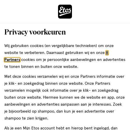
ga
Voor 22:00 uur besteld, maandag in huis
naar
de
Menu
hoofd
Zoeken
Privacy voorkeuren
content
›
›
ga
Interactie
naar
Wij gebruiken cookies (en vergelijkbare technieken) om onze
Je
Verzorging
Dermacare
Vichy
Vichy Gezichtsverzorging
met
de
website te verbeteren. Daarnaast gebruiken wij en onze
8
bent
Vichy Gezichtsverzorging
dit
zoekbalk
Partners
cookies om je persoonlijke aanbevelingen en advertenties
ers
Weleda
hier:
veld
ga
te tonen binnen en buiten onze website.
opent
naar
Dagcrème
Serum
Oogcrème
Nachtcrème
Lippenbalsem
Met deze cookies verzamelen wij en onze Partners informatie over
een
de
je klik- en zoekgedrag binnen onze website. Onze Partners
volledig
footer
verzamelen mogelijk ook informatie over je klik- en zoekgedrag
venster
Filteren
(43)
Sorteer
buiten onze website. Hiermee kunnen we de website en app, onze
met
aanbevelingen en advertenties aanpassen aan je interesses. Zoek
geavanceerde
je bijvoorbeeld op shampoo, dan kun je een advertentie over
zoekopties
producten
shampoo te zien krijgen.
toevoegen
toevoegen
Als je een Mijn Etos account hebt en hierop bent ingelogd, dan