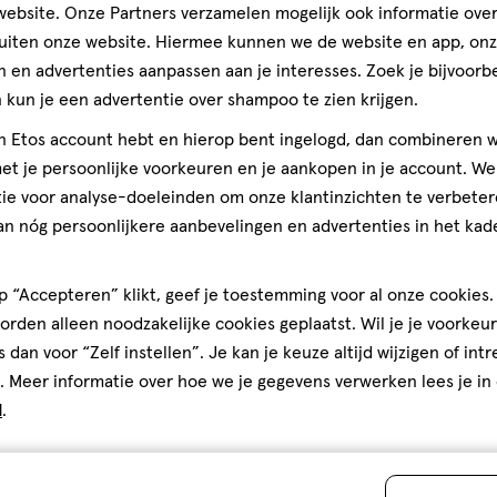
ebsite. Onze Partners verzamelen mogelijk ook informatie over 
Andere
uiten onze website. Hiermee kunnen we de website en app, on
 en advertenties aanpassen aan je interesses. Zoek je bijvoorb
kun je een advertentie over shampoo te zien krijgen.
toevoegen
jn Etos account hebt en hierop bent ingelogd, dan combineren w
aan
t je persoonlijke voorkeuren en je aankopen in je account. W
verlanglijst
ie voor analyse-doeleinden om onze klantinzichten te verbeter
an nóg persoonlijkere aanbevelingen en advertenties in het kade
 “Accepteren” klikt, geef je toestemming voor al onze cookies. 
rden alleen noodzakelijke cookies geplaatst. Wil je je voorkeur
s dan voor “Zelf instellen”. Je kan je keuze altijd wijzigen of int
. Meer informatie over hoe we je gegevens verwerken lees je in
d
.
250
poeder
poeder
GR