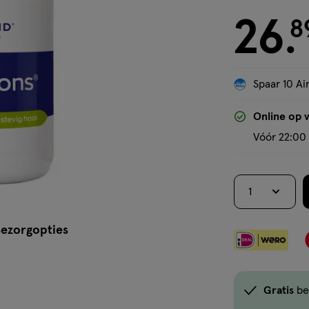
26
€ 26.89
8
.
Spaar 10 Air
Online op 
Vóór 22:00 
1
ezorgopties
Gratis
be