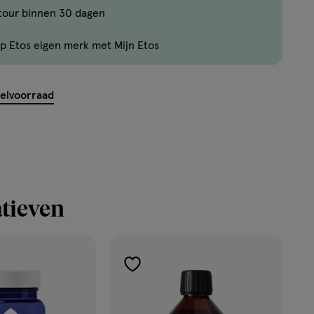
tour binnen 30 dagen
Er
zijn
p Etos eigen merk met Mijn Etos
nog
maar
7
kelvoorraad
producten
op
voorraad.
tieven
toevoegen
aan
verlanglijst