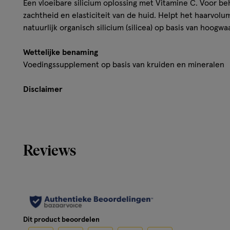
Een vloeibare silicium oplossing met Vitamine C. Voor be
zachtheid en elasticiteit van de huid. Helpt het haarvol
natuurlijk organisch silicium (silicea) op basis van hoogw
Wettelijke benaming
Voedingssupplement op basis van kruiden en mineralen
Disclaimer
Buiten bereik en zicht van jonge kinderen houden. Een gez
evenals een gevarieerde evenwichtige voeding, waarvoo
vervanging zijn.
Reviews
Dit product beoordelen