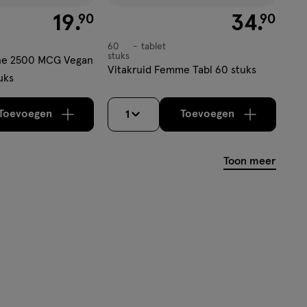
€ 19.90
19
.
€ 34.90
34
.
90
90
60
tablet
tablet
stuks
ine 2500 MCG Vegan
Vitakruid Femme Tabl 60 stuks
uks
Toevoegen
Toevoegen
1
verhoog aantal met één
,
Bijna uitverkocht!
verhoog aantal m
Er zijn nog
Toon meer