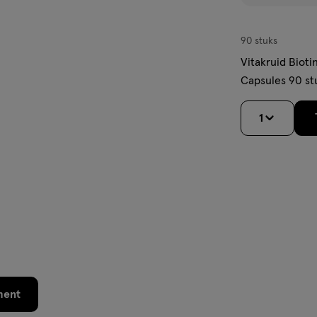
90 stuks
Vitakruid Biot
Capsules 90 st
1
ment