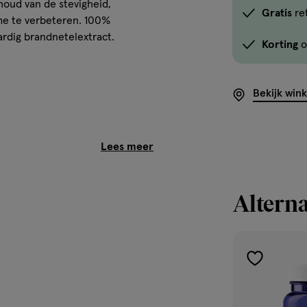
houd van de stevigheid,
Gratis
re
ume te verbeteren. 100%
aardig brandnetelextract.
Korting
o
Bekijk win
onde levensstijl is belangrijk,
r voedingssupplementen geen
Alterna
toevoegen
aan
verlanglijst