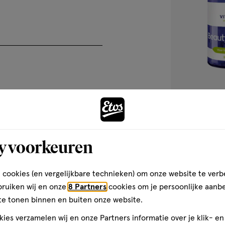
60
tablet
tablet
stuks
y voorkeuren
Vitakruid Bea
Tabletten 60 s
 cookies (en vergelijkbare technieken) om onze website te verb
1
bruiken wij en onze
8 Partners
cookies om je persoonlijke aanb
te tonen binnen en buiten onze website.
ies verzamelen wij en onze Partners informatie over je klik- e