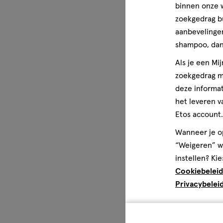
binnen onze w
zoekgedrag b
aanbevelingen
shampoo, dan 
Als je een Mi
zoekgedrag me
deze informat
het leveren v
Etos account.
Wanneer je op
“Weigeren” wo
instellen? Kie
Cookiebeleid
Privacybelei