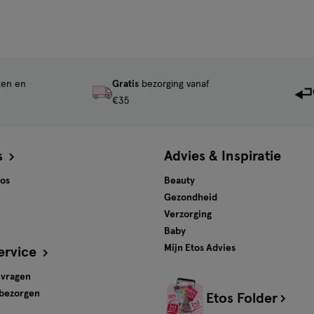
ten en
Gratis
bezorging vanaf
€35
s
Advies & Inspiratie
tos
Beauty
Gezondheid
Verzorging
Baby
Mijn Etos Advies
ervice
 vragen
 bezorgen
Etos Folder