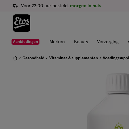
ga
Voor 22:00 uur besteld,
morgen in huis
naar
de
hoofd
content
ga
Merken
Beauty
Verzorging
Aanbiedingen
naar
de
Je
Gezondheid
Vitamines & supplementen
Voedingssupp
zoekbalk
bent
ga
hier:
naar
de
footer