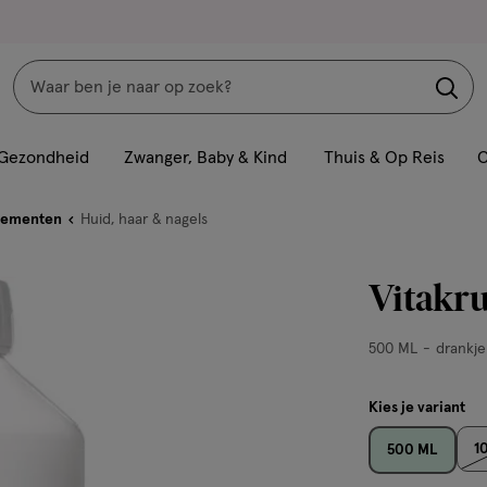
Zoeken
Interactie
met
Gezondheid
Zwanger, Baby & Kind
Thuis & Op Reis
C
dit
veld
lementen
Huid, haar & nagels
opent
een
Vitakru
volledig
venster
500
500 ML
drankje
met
ML,
geavanceerde
drankje
Kies je variant
zoekopties
1
500 ML