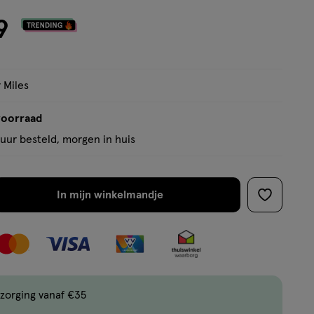
9
 Miles
voorraad
uur besteld, morgen in huis
In mijn winkelmandje
verhoog
toevoege
aantal
aan
met
verlanglijs
één
,
Bijna
zorging vanaf €35
uitverkocht!