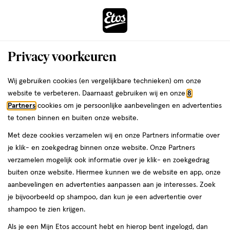
ga
Voor 22:00 uur besteld,
morgen in huis
naar
de
Menu
hoofd
Zoeken
Privacy voorkeuren
content
›
›
ga
Interactie
naar
Wij gebruiken cookies (en vergelijkbare technieken) om onze
Je
Deodorant
Alles van Vogue
met
de
website te verbeteren. Daarnaast gebruiken wij en onze
8
bent
Vogue Woman Rêve Exotique Parfum
dit
zoekbalk
Partners
cookies om je persoonlijke aanbevelingen en advertenties
ers
Weleda
hier:
veld
ga
Deodorant Spray 150 ML
te tonen binnen en buiten onze website.
opent
naar
Met deze cookies verzamelen wij en onze Partners informatie over
een
de
150
3
150 ML
spray
3/5
(2)
je klik- en zoekgedrag binnen onze website. Onze Partners
volledig
ML,
footer
van
verzamelen mogelijk ook informatie over je klik- en zoekgedrag
venster
spray
5
buiten onze website. Hiermee kunnen we de website en app, onze
met
toevoegen
sterren
aanbevelingen en advertenties aanpassen aan je interesses. Zoek
geavanceerde
aan
op
je bijvoorbeeld op shampoo, dan kun je een advertentie over
zoekopties
verlanglijst
basis
shampoo te zien krijgen.
van
Als je een Mijn Etos account hebt en hierop bent ingelogd, dan
2