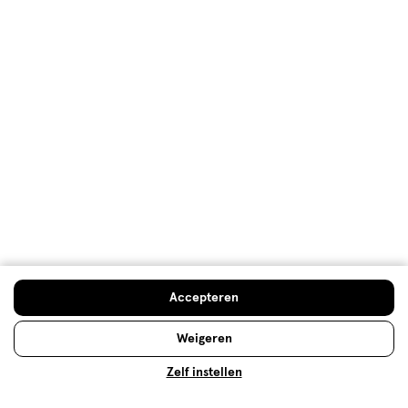
Welkomstkorting
10% korting op véél Etos eigen merk-producten
Digitaal zegels sparen
Verjaardagskorting
Log in en profiteer
Copyright 2026 @ Etos
Algemene voorwaarden
Privacybeleid
Cookiebeleid
Toegankelijkheidsverklaring
Ahold Delhaize
Kwetsbaarheid melden
Accepteren
Weigeren
Zelf instellen