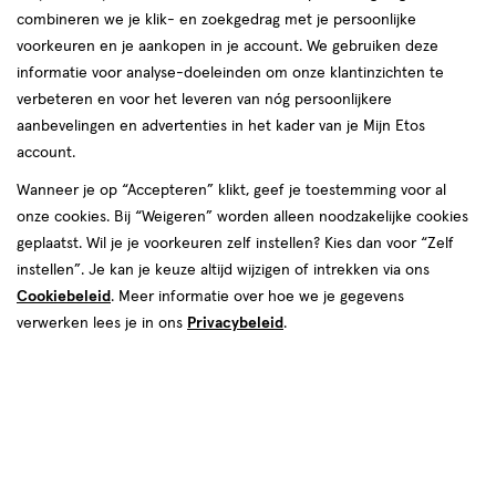
combineren we je klik- en zoekgedrag met je persoonlijke
reviews
voorkeuren en je aankopen in je account. We gebruiken deze
informatie voor analyse-doeleinden om onze klantinzichten te
verbeteren en voor het leveren van nóg persoonlijkere
aanbevelingen en advertenties in het kader van je Mijn Etos
account.
Wanneer je op “Accepteren” klikt, geef je toestemming voor al
€ 4.49
4
.
onze cookies. Bij “Weigeren” worden alleen noodzakelijke cookies
49
geplaatst. Wil je je voorkeuren zelf instellen? Kies dan voor “Zelf
instellen”. Je kan je keuze altijd wijzigen of intrekken via ons
Spaar 1 Air Mile
Cookiebeleid
. Meer informatie over hoe we je gegevens
Online op voorraad
verwerken lees je in ons
Privacybeleid
.
Vóór 22:00 uur besteld, morgen in huis
1
In mijn winkelmandje
verhoog
aantal
met