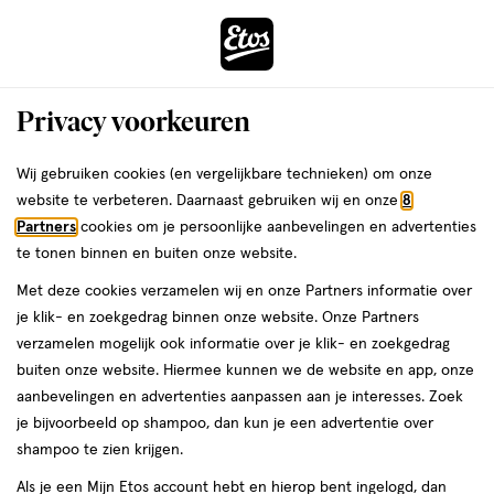
ga
Vandaag besteld, maandag in huis
naar
de
Menu
hoofd
Zoeken
Privacy voorkeuren
content
›
›
ga
Interactie
naar
Wij gebruiken cookies (en vergelijkbare technieken) om onze
Je
Spierpijn
Alles van Voltaren
met
de
website te verbeteren. Daarnaast gebruiken wij en onze
8
bent
Voltaren K 12,5 MG Pijnstiller
dit
zoekbalk
Partners
cookies om je persoonlijke aanbevelingen en advertenties
ers
Weleda
hier:
veld
ga
Diclofenac-Kalium Tabletten 10 stuks
te tonen binnen en buiten onze website.
opent
naar
Met deze cookies verzamelen wij en onze Partners informatie over
een
de
geneesmiddel,
geneesmiddel
10 stuks
tablet
je klik- en zoekgedrag binnen onze website. Onze Partners
volledig
10
footer
verzamelen mogelijk ook informatie over je klik- en zoekgedrag
venster
stuks,
buiten onze website. Hiermee kunnen we de website en app, onze
tablet
toevoegen
met
aanbevelingen en advertenties aanpassen aan je interesses. Zoek
aan
geavanceerde
je bijvoorbeeld op shampoo, dan kun je een advertentie over
verlanglijst
zoekopties
shampoo te zien krijgen.
Als je een Mijn Etos account hebt en hierop bent ingelogd, dan