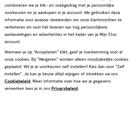
combineren we je klik- en zoekgedrag met je persoonlijke
voorkeuren en je aankopen in je account. We gebruiken deze
informatie voor analyse-doeleinden om onze klantinzichten te
verbeteren en voor het leveren van nóg persoonlijkere
aanbevelingen en advertenties in het kader van je Mijn Etos
account.
Wanneer je op “Accepteren” klikt, geef je toestemming voor al
onze cookies. Bij “Weigeren” worden alleen noodzakelijke cookies
Kies je variant
geplaatst. Wil je je voorkeuren zelf instellen? Kies dan voor “Zelf
20 stuks
10 stuks
instellen”. Je kan je keuze altijd wijzigen of intrekken via ons
Cookiebeleid
. Meer informatie over hoe we je gegevens
€ 4.49
4
.
49
verwerken lees je in ons
Privacybeleid
.
Online bijna uitverkocht
Voor 22:00 besteld, maandag in huis
1
In mijn winkelmandje
verhoog