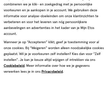
combineren we je klik- en zoekgedrag met je persoonlijke
voorkeuren en je aankopen in je account. We gebruiken deze
informatie voor analyse-doeleinden om onze klantinzichten te
verbeteren en voor het leveren van nóg persoonlijkere
aanbevelingen en advertenties in het kader van je Mijn Etos
account.
Kleur
Wanneer je op “Accepteren” klikt, geef je toestemming voor al
onze cookies. Bij “Weigeren” worden alleen noodzakelijke cookies
Sip Happens
geplaatst. Wil je je voorkeuren zelf instellen? Kies dan voor “Zelf
instellen”. Je kan je keuze altijd wijzigen of intrekken via ons
€ 3.59
3
.
59
Cookiebeleid
. Meer informatie over hoe we je gegevens
verwerken lees je in ons
Privacybeleid
.
Spaar 1 Air Mile
Online op voorraad
Voor 22:00 besteld, maandag in huis
1
In mijn winkelmandje
verhoog