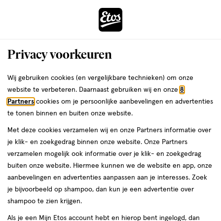
ga
Voor 22:00 uur besteld, maandag in huis
naar
de
Menu
hoofd
Zoeken
Privacy voorkeuren
content
›
›
ga
Interactie
naar
Wij gebruiken cookies (en vergelijkbare technieken) om onze
Je
Lippenstift
Alles van W7
met
de
website te verbeteren. Daarnaast gebruiken wij en onze
8
bent
W7 Full time Lip Colour Sip Happens
dit
zoekbalk
Partners
cookies om je persoonlijke aanbevelingen en advertenties
ers
Weleda
hier:
veld
ga
te tonen binnen en buiten onze website.
1
1 stuk
stick
opent
naar
Met deze cookies verzamelen wij en onze Partners informatie over
stuk,
een
de
stick
je klik- en zoekgedrag binnen onze website. Onze Partners
volledig
footer
toevoegen
verzamelen mogelijk ook informatie over je klik- en zoekgedrag
venster
aan
buiten onze website. Hiermee kunnen we de website en app, onze
met
verlanglijst
aanbevelingen en advertenties aanpassen aan je interesses. Zoek
geavanceerde
je bijvoorbeeld op shampoo, dan kun je een advertentie over
zoekopties
shampoo te zien krijgen.
Als je een Mijn Etos account hebt en hierop bent ingelogd, dan