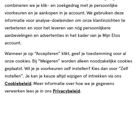
combineren we je klik- en zoekgedrag met je persoonlijke
voorkeuren en je aankopen in je account. We gebruiken deze
informatie voor analyse-doeleinden om onze klantinzichten te
verbeteren en voor het leveren van nóg persoonlijkere
aanbevelingen en advertenties in het kader van je Mijn Etos
account.
Kies je variant
Wanneer je op “Accepteren” klikt, geef je toestemming voor al
onze cookies. Bij “Weigeren” worden alleen noodzakelijke cookies
Vanille
Aardbei
geplaatst. Wil je je voorkeuren zelf instellen? Kies dan voor “Zelf
instellen”. Je kan je keuze altijd wijzigen of intrekken via ons
€ 2.60
2
.
60
Cookiebeleid
. Meer informatie over hoe we je gegevens
verwerken lees je in ons
Privacybeleid
.
Spaar 1 Air Mile
Online op voorraad
Vóór 22:00 uur besteld, morgen in huis
1
In mijn winkelmandje
verhoog