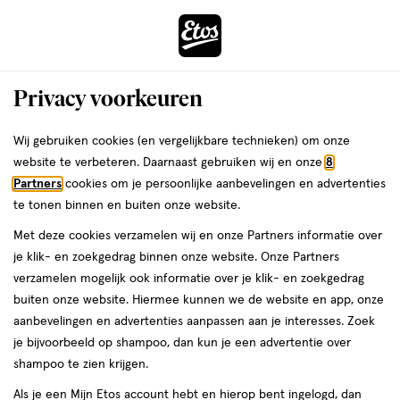
ga
Voor 22:00 uur besteld,
morgen in huis
naar
de
Menu
hoofd
Zoeken
Privacy voorkeuren
content
›
›
ga
Interactie
naar
Wij gebruiken cookies (en vergelijkbare technieken) om onze
Je
Lipverzorging
Alles van W7
met
de
website te verbeteren. Daarnaast gebruiken wij en onze
8
bent
W7 Gloss Away Strawberry Lipbalm
dit
zoekbalk
Partners
cookies om je persoonlijke aanbevelingen en advertenties
ers
Weleda
hier:
veld
ga
te tonen binnen en buiten onze website.
1
4.8
1 stuk
crème
4.8/5
(4)
opent
naar
Met deze cookies verzamelen wij en onze Partners informatie over
stuk,
van
een
de
crème
je klik- en zoekgedrag binnen onze website. Onze Partners
5
volledig
footer
verzamelen mogelijk ook informatie over je klik- en zoekgedrag
toevoegen
sterren
venster
buiten onze website. Hiermee kunnen we de website en app, onze
aan
op
met
aanbevelingen en advertenties aanpassen aan je interesses. Zoek
verlanglijst
basis
geavanceerde
je bijvoorbeeld op shampoo, dan kun je een advertentie over
van
zoekopties
shampoo te zien krijgen.
4
reviews
Als je een Mijn Etos account hebt en hierop bent ingelogd, dan