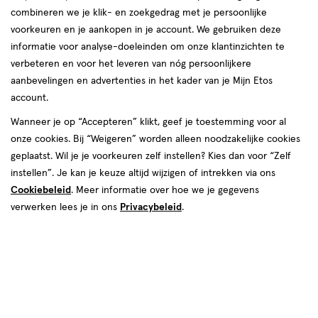
combineren we je klik- en zoekgedrag met je persoonlijke
voorkeuren en je aankopen in je account. We gebruiken deze
informatie voor analyse-doeleinden om onze klantinzichten te
verbeteren en voor het leveren van nóg persoonlijkere
aanbevelingen en advertenties in het kader van je Mijn Etos
account.
€ 4.09
4
.
09
Wanneer je op “Accepteren” klikt, geef je toestemming voor al
onze cookies. Bij “Weigeren” worden alleen noodzakelijke cookies
Spaar 1 Air Mile
geplaatst. Wil je je voorkeuren zelf instellen? Kies dan voor “Zelf
instellen”. Je kan je keuze altijd wijzigen of intrekken via ons
Online op voorraad
Cookiebeleid
. Meer informatie over hoe we je gegevens
Vóór 22:00 uur besteld, morgen in huis
verwerken lees je in ons
Privacybeleid
.
1
In mijn winkelmandje
verhoog
aantal
met
één