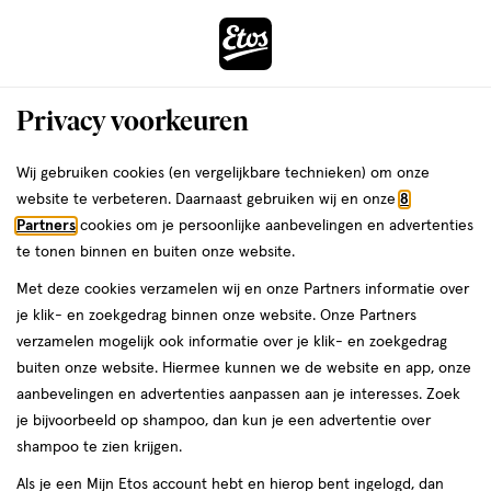
ga
Voor 22:00 uur besteld,
morgen in huis
naar
de
Menu
hoofd
Zoeken
Privacy voorkeuren
content
›
›
ga
Interactie
naar
Wij gebruiken cookies (en vergelijkbare technieken) om onze
Je
Eyeliner
Alles van W7
met
de
website te verbeteren. Daarnaast gebruiken wij en onze
8
bent
W7 Line to Five Eyeliner
dit
zoekbalk
Partners
cookies om je persoonlijke aanbevelingen en advertenties
ers
Weleda
hier:
veld
ga
te tonen binnen en buiten onze website.
1
1 stuk
gel
opent
naar
Met deze cookies verzamelen wij en onze Partners informatie over
stuk,
een
de
gel
je klik- en zoekgedrag binnen onze website. Onze Partners
volledig
footer
toevoegen
verzamelen mogelijk ook informatie over je klik- en zoekgedrag
venster
aan
buiten onze website. Hiermee kunnen we de website en app, onze
met
verlanglijst
aanbevelingen en advertenties aanpassen aan je interesses. Zoek
geavanceerde
je bijvoorbeeld op shampoo, dan kun je een advertentie over
zoekopties
shampoo te zien krijgen.
Als je een Mijn Etos account hebt en hierop bent ingelogd, dan