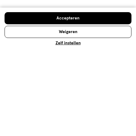
voor je huid?
Waarom zit 'ureum' vaak in
huidverzorgingsproducten? Waar is het precies goed
Accepteren
voor en zijn er ook bijwerkingen over bekend? Lees
snel verder!
Weigeren
Lees meer
Zelf instellen
Op zoek naar iets anders?
Massageolie
Assortiment
Verzorging deals
500+ winkels
, altijd in de buurt
Trending
producten en merken
Gratis
bezorging vanaf €35
Gratis
retourneren