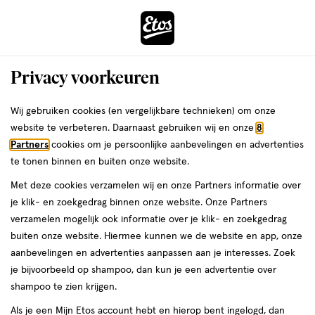
ga
Voor 22:00 uur besteld,
morgen in huis
naar
de
Menu
hoofd
Zoeken
Privacy voorkeuren
content
›
›
ga
Interactie
naar
Wij gebruiken cookies (en vergelijkbare technieken) om onze
Je
Massageolie
Alles van WELEDA
met
de
website te verbeteren. Daarnaast gebruiken wij en onze
8
bent
Weleda Arnica Sport Massageolie 100
dit
zoekbalk
Partners
cookies om je persoonlijke aanbevelingen en advertenties
ers
Weleda
hier:
veld
ga
ML
te tonen binnen en buiten onze website.
opent
naar
Met deze cookies verzamelen wij en onze Partners informatie over
een
de
100
4.7
100 ML
olie
4.7/5
(3)
je klik- en zoekgedrag binnen onze website. Onze Partners
volledig
ML,
footer
van
verzamelen mogelijk ook informatie over je klik- en zoekgedrag
venster
olie
5
25%
buiten onze website. Hiermee kunnen we de website en app, onze
met
toevoegen
sterren
korting
aanbevelingen en advertenties aanpassen aan je interesses. Zoek
geavanceerde
aan
op
je bijvoorbeeld op shampoo, dan kun je een advertentie over
zoekopties
verlanglijst
basis
shampoo te zien krijgen.
van
Als je een Mijn Etos account hebt en hierop bent ingelogd, dan
3