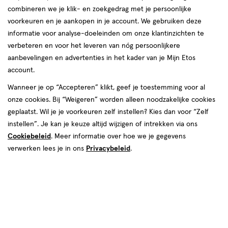
combineren we je klik- en zoekgedrag met je persoonlijke
reviews
voorkeuren en je aankopen in je account. We gebruiken deze
informatie voor analyse-doeleinden om onze klantinzichten te
verbeteren en voor het leveren van nóg persoonlijkere
aanbevelingen en advertenties in het kader van je Mijn Etos
account.
Wanneer je op “Accepteren” klikt, geef je toestemming voor al
van € 18.69 voor € 14.02
18
onze cookies. Bij “Weigeren” worden alleen noodzakelijke cookies
.
69
25% korting
Product
14
.
02
geplaatst. Wil je je voorkeuren zelf instellen? Kies dan voor “Zelf
badge
instellen”. Je kan je keuze altijd wijzigen of intrekken via ons
Je bespaart €4,67
tooltip
Cookiebeleid
. Meer informatie over hoe we je gegevens
verwerken lees je in ons
Privacybeleid
.
Spaar 5 Air Miles
Online op voorraad
Vóór 22:00 uur besteld, morgen in huis
1
In mijn winkelmandje
verhoog