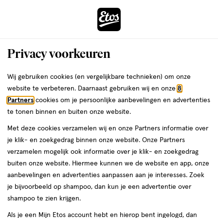
ga
Voor 22:00 uur besteld,
morgen in huis
naar
de
Menu
hoofd
Zoeken
Privacy voorkeuren
content
›
›
ga
Interactie
naar
Wij gebruiken cookies (en vergelijkbare technieken) om onze
Je
Bodycrème
Alles van WELEDA
met
de
website te verbeteren. Daarnaast gebruiken wij en onze
8
bent
Weleda Skin Food 30 ML
dit
zoekbalk
Partners
cookies om je persoonlijke aanbevelingen en advertenties
ers
Weleda
hier:
veld
ga
te tonen binnen en buiten onze website.
30
4.8
30 ML
crème
4.8/5
(41)
opent
naar
Met deze cookies verzamelen wij en onze Partners informatie over
ML,
van
een
de
crème
je klik- en zoekgedrag binnen onze website. Onze Partners
5
25%
volledig
footer
verzamelen mogelijk ook informatie over je klik- en zoekgedrag
toevoegen
sterren
korting
venster
buiten onze website. Hiermee kunnen we de website en app, onze
aan
op
met
aanbevelingen en advertenties aanpassen aan je interesses. Zoek
verlanglijst
basis
geavanceerde
je bijvoorbeeld op shampoo, dan kun je een advertentie over
van
zoekopties
shampoo te zien krijgen.
41
reviews
Als je een Mijn Etos account hebt en hierop bent ingelogd, dan