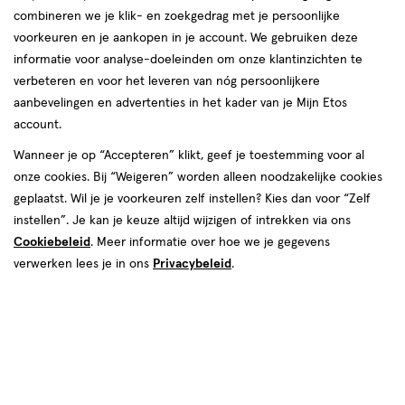
Instellingen aanpassen
combineren we je klik- en zoekgedrag met je persoonlijke
voorkeuren en je aankopen in je account. We gebruiken deze
informatie voor analyse-doeleinden om onze klantinzichten te
verbeteren en voor het leveren van nóg persoonlijkere
Video
aanbevelingen en advertenties in het kader van je Mijn Etos
account.
Kies je variant
Wanneer je op “Accepteren” klikt, geef je toestemming voor al
onze cookies. Bij “Weigeren” worden alleen noodzakelijke cookies
75 ML
30 ML
geplaatst. Wil je je voorkeuren zelf instellen? Kies dan voor “Zelf
instellen”. Je kan je keuze altijd wijzigen of intrekken via ons
van € 6.99 voor € 5.24
6
.
99
25% korting
Product
Cookiebeleid
. Meer informatie over hoe we je gegevens
5
.
24
badge
verwerken lees je in ons
Privacybeleid
.
Je bespaart €1,75
tooltip
Spaar 2 Air Miles
Online op voorraad
Vóór 22:00 uur besteld, morgen in huis