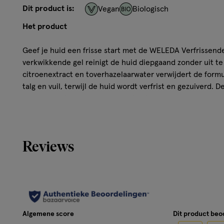
Dit product is:
Vegan
Biologisch
Het product
Geef je huid een frisse start met de WELEDA Verfrissende
verkwikkende gel reinigt de huid diepgaand zonder uit te
citroenextract en toverhazelaarwater verwijdert de formu
talg en vuil, terwijl de huid wordt verfrist en gezuiverd. 
soepel en vitaal aan – klaar om te stralen. Ideaal voor d
verlangt naar zuiverheid, frisheid en balans.
Kenmerken
Reviews
Verwijdert make-up, talg en onzuiverheden effectief.
en toverhazelaarwater. Zuivert de huid zonder haar na
Zorgt voor een fris, schoon en comfortabel huidgevoe
dermatologisch getest.
Algemene score
Dit product be