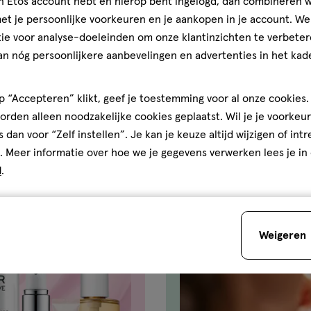
jn Etos account hebt en hierop bent ingelogd, dan combineren w
t je persoonlijke voorkeuren en je aankopen in je account. W
ie voor analyse-doeleinden om onze klantinzichten te verbeter
an nóg persoonlijkere aanbevelingen en advertenties in het kade
Je bespaart
€1
 “Accepteren” klikt, geef je toestemming voor al onze cookies. 
rden alleen noodzakelijke cookies geplaatst. Wil je je voorkeur
s dan voor “Zelf instellen”. Je kan je keuze altijd wijzigen of int
. Meer informatie over hoe we je gegevens verwerken lees je in
d
.
Weigeren