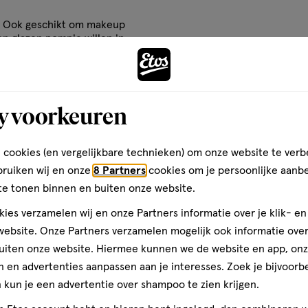
basis
lutamate, Hamamelis Virginiana
is! Ook geschikt om makeup
van
Chondrus Crispus (Carrageenan)
een glazen pompje willen in
Maak je
imonene*, Linalool*, Citral*,
37
adeel.
 Vrij van microplastics, minerale
reviews
lle ingrediënten zijn zorgvuldig
lden
ar natuurlijke beschermlaag te
y voorkeuren
 cookies (en vergelijkbare technieken) om onze website te verb
bruiken wij en onze
8 Partners
cookies om je persoonlijke aanb
raagt ook de Verfrissende
te tonen binnen en buiten onze website.
ationale label voor
isch gecertificeerde
ies verzamelen wij en onze Partners informatie over je klik- e
ebsite. Onze Partners verzamelen mogelijk ook informatie over 
uiten onze website. Hiermee kunnen we de website en app, on
 en advertenties aanpassen aan je interesses. Zoek je bijvoorb
kun je een advertentie over shampoo te zien krijgen.