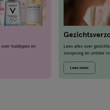
Gezichtsverzo
natuurlijke oo
 over huidtypes en
Lees alles over gezicht
weten
oorsprong én ontdek ro
Lees meer