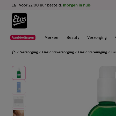
ga
Voor 22:00 uur besteld,
morgen in huis
naar
de
hoofd
content
ga
Merken
Beauty
Verzorging
Aanbiedingen
naar
de
Je
Verzorging
Gezichtsverzorging
Gezichtsreiniging
Fa
zoekbalk
bent
ga
hier:
naar
de
footer