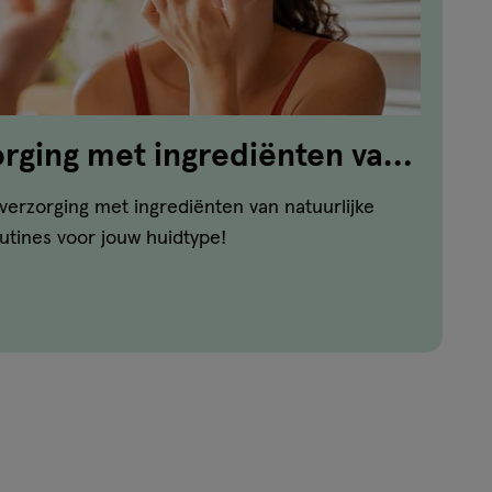
rging met ingrediënten van
rsprong: alles wat je wil
sverzorging met ingrediënten van natuurlijke
utines voor jouw huidtype!