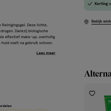
Korting
o
Bekijk win
 Reinigingsgel. Deze lichte,
 drogen. Dankzij biologische
le effectief make-up, overtollig
De huid voelt na gebruik schoon,
e normale tot gemengde huid die
Alterna
 Met biologische citroenextract
tuurlijke balans te verstoren.
l. 100% natuurlijk, vegan en
toevoegen
aan
oordelen
verlanglijst