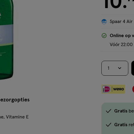
10
.
Spaar 4 Air
Online op 
Vóór 22:00 
1
ezorgopties
Gratis
be
ne, Vitamine E
Gratis
re