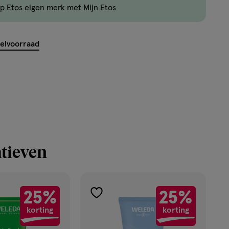
p Etos eigen merk met Mijn Etos
nog
maar
12
kelvoorraad
producten
op
voorraad.
tieven
25%
25%
toevoegen
korting
korting
aan
verlanglijst