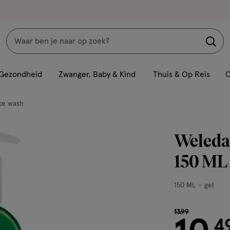
Zoeken
Interactie
met
Gezondheid
Zwanger, Baby & Kind
Thuis & Op Reis
C
dit
veld
ce wash
opent
een
Weleda 
volledig
venster
150 ML
met
geavanceerde
150
150 ML
gel
zoekopties
ML,
gel
van € 13.99 voo
13
.
99
4