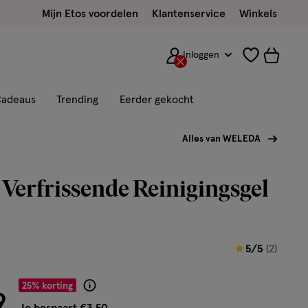
Mijn Etos voordelen
Klantenservice
Winkels
Inloggen
adeaus
Trending
Eerder gekocht
Alles van WELEDA
Verfrissende Reinigingsgel
5
5/5
(2)
van
r € 10.49
5
25% korting
Product
9
sterren
badge