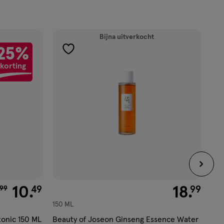
Bijna uitverkocht
25%
toevoegen
korting
aan
verlanglijst
n € 13.99 voor € 10.49
10
.
€ 18.99
18
.
49
99
.
99
150 ML
12 
crè
tonic 150 ML
Beauty of Joseon Ginseng Essence Water
Wel