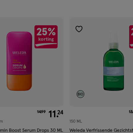
25%
gen
toevoegen
korting
aan
ijst
verlanglijst
van € 14.99 voor € 11.24
11
.
va
24
14
.
99
13
um
150 ML
amin Boost Serum Drops 30 ML
Weleda Verfrissende Gezichts