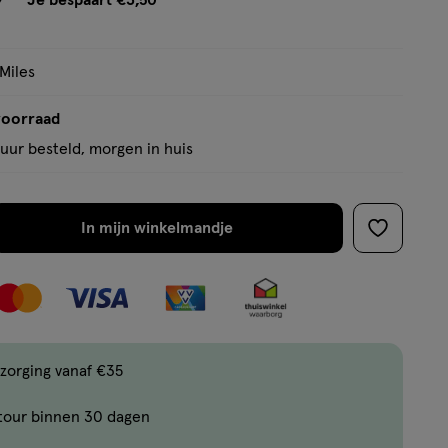
Je bespaart €3,50
op
tooltip
basis
van
 Miles
2
voorraad
reviews
uur besteld, morgen in huis
In mijn winkelmandje
verhoog
toevoege
aantal
aan
met
verlanglijs
één
,
Bijna
zorging vanaf €35
uitverkocht!
tour binnen 30 dagen
Er
zijn