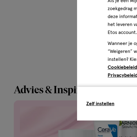
Als je een Mi
zoekgedrag me
deze informat
het leveren v
Etos account.
Wanneer je op
“Weigeren” wo
instellen? Kie
Cookiebeleid
Privacybelei
Advies & Inspiratie
Zelf instellen