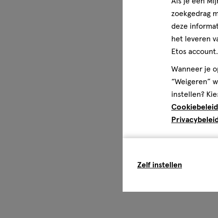
Als je een Mi
zoekgedrag me
deze informat
het leveren v
Etos account.
Wanneer je op
“Weigeren” wo
instellen? Kie
Cookiebeleid
Privacybelei
Zelf instellen