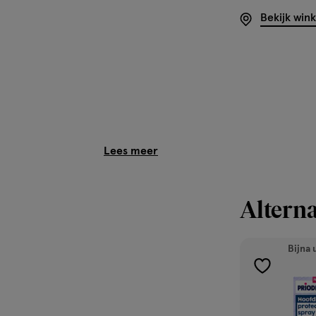
Bekijk win
Alterna
Bijna 
toevoegen
aan
verlanglijst