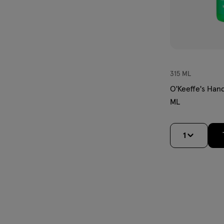
315 ML
O'Keeffe's Han
ML
1