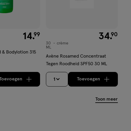
€ 14.99
14
.
€ 34.90
34
.
99
90
30
crème
crème
ML
d & Bodylotion 315
Avène Rosamed Concentraat
Tegen Roodheid SPF50 30 ML
Toevoegen
Toevoegen
1
verhoog aantal met één
,
Bijna uitverkocht!
verhoog aantal m
Er zijn nog
Toon meer