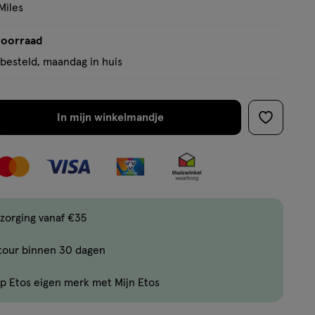
Miles
voorraad
besteld, maandag in huis
In mijn winkelmandje
verhoog
toevoege
aantal
aan
met
verlanglijs
één
,
Bijna
zorging vanaf €35
uitverkocht!
tour binnen 30 dagen
Er
zijn
p Etos eigen merk met Mijn Etos
nog
maar