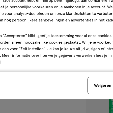
jn Etos account hebt en hierop bent ingelogd, dan combineren w
medisch
100
medisch
t je persoonlijke voorkeuren en je aankopen in je account. W
hulpmiddel
ML
hulpmiddel,
ie voor analyse-doeleinden om onze klantinzichten te verbeter
Licener Anti-L
an nóg persoonlijkere aanbevelingen en advertenties in het kade
Natuurlijke In
Effectief 100 M
1
1/5
(1)
 “Accepteren” klikt, geef je toestemming voor al onze cookies. 
van
rden alleen noodzakelijke cookies geplaatst. Wil je je voorkeur
5
1
s dan voor “Zelf instellen”. Je kan je keuze altijd wijzigen of int
sterren
. Meer informatie over hoe we je gegevens verwerken lees je in
op
d
.
basis
van
toevoegen
1
aan
Weigeren
reviews
verlanglijst