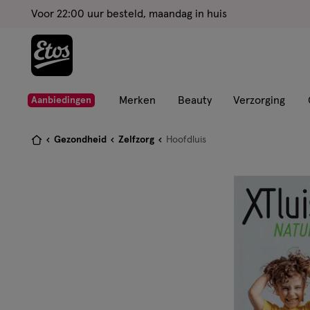
ga
Voor 22:00 uur besteld, maandag in huis
naar
de
hoofd
content
ga
Merken
Beauty
Verzorging
Aanbiedingen
naar
de
Je
Gezondheid
Zelfzorg
Hoofdluis
zoekbalk
bent
ga
hier:
naar
de
footer