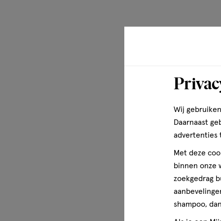
Privac
Wij gebruiken
Daarnaast ge
advertenties 
Met deze cook
binnen onze w
zoekgedrag b
aanbevelingen
shampoo, dan 