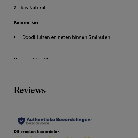
XT luis Natural
Kenmerken
Doodt luizen en neten binnen 5 minuten
Hoe werkt het?
100% effectief dankzij bijenwas en bio-alkaan
Reviews
Gebruik
Geurloos, verzorgend en geschikt voor de gevoelige huid
Ingrediënten
Dit product beoordelen
Bijenwas en bio-alkaan