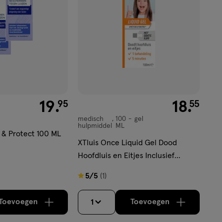
€ 19.95
19
.
€ 18.55
18
.
95
55
medisch
100
gel
medisch
hulpmiddel
ML
hulpmiddel,
 & Protect 100 ML
XTluis Once Liquid Gel Dood
gel
Hoofdluis en Eitjes Inclusief
Luizenkam 100 ML
5
5/5
(1)
van
5
Toevoegen
Toevoegen
1
verhoog aantal met één
,
Bijna uitverkocht!
verhoog aantal m
Er zijn nog
sterren