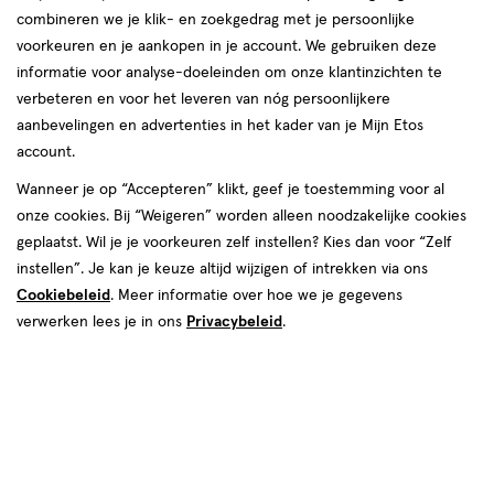
van
combineren we je klik- en zoekgedrag met je persoonlijke
1
voorkeuren en je aankopen in je account. We gebruiken deze
reviews
informatie voor analyse-doeleinden om onze klantinzichten te
verbeteren en voor het leveren van nóg persoonlijkere
aanbevelingen en advertenties in het kader van je Mijn Etos
account.
€ 18.55
18
.
55
Wanneer je op “Accepteren” klikt, geef je toestemming voor al
onze cookies. Bij “Weigeren” worden alleen noodzakelijke cookies
Spaar 7 Air Miles
geplaatst. Wil je je voorkeuren zelf instellen? Kies dan voor “Zelf
instellen”. Je kan je keuze altijd wijzigen of intrekken via ons
Online op voorraad
Cookiebeleid
. Meer informatie over hoe we je gegevens
Vóór 22:00 uur besteld, morgen in huis
verwerken lees je in ons
Privacybeleid
.
1
In mijn winkelmandje
verhoog
aantal
met
één
,