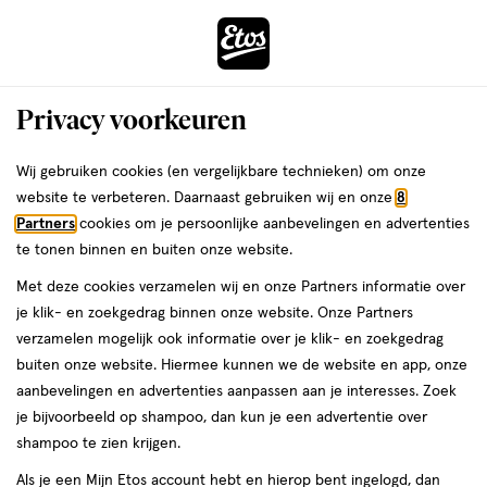
ga
Voor 22:00 uur besteld,
morgen in huis
naar
de
Menu
hoofd
Zoeken
Privacy voorkeuren
content
›
›
ga
Interactie
naar
Wij gebruiken cookies (en vergelijkbare technieken) om onze
Je
Hoofdluis
Alles van Xt Luis
met
de
website te verbeteren. Daarnaast gebruiken wij en onze
8
bent
XTluis Once Liquid Gel Dood
dit
zoekbalk
Partners
cookies om je persoonlijke aanbevelingen en advertenties
ers
Weleda
hier:
veld
ga
Hoofdluis en Eitjes Inclusief
te tonen binnen en buiten onze website.
opent
naar
Luizenkam 100 ML
Met deze cookies verzamelen wij en onze Partners informatie over
een
de
je klik- en zoekgedrag binnen onze website. Onze Partners
volledig
footer
medisch
5
medisch hulpmiddel
100 ML
gel
5/5
(1)
verzamelen mogelijk ook informatie over je klik- en zoekgedrag
venster
hulpmiddel,
van
buiten onze website. Hiermee kunnen we de website en app, onze
met
100
5
aanbevelingen en advertenties aanpassen aan je interesses. Zoek
geavanceerde
ML,
toevoegen
sterren
je bijvoorbeeld op shampoo, dan kun je een advertentie over
zoekopties
gel
aan
op
shampoo te zien krijgen.
verlanglijst
basis
Als je een Mijn Etos account hebt en hierop bent ingelogd, dan