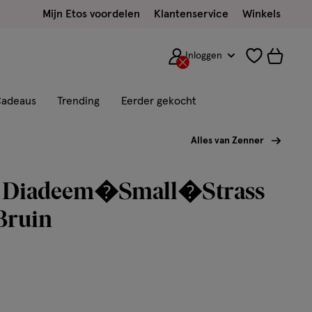
Mijn Etos voordelen
Klantenservice
Winkels
Inloggen
adeaus
Trending
Eerder gekocht
Alles van Zenner
 Diadeem�Small�Strass
Bruin