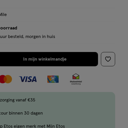
Mile
voorraad
uur besteld, morgen in huis
In mijn winkelmandje
verhoog
toevoege
aantal
aan
met
verlanglijs
één
,
Bijna
zorging vanaf €35
uitverkocht!
tour binnen 30 dagen
Er
zijn
p Etos eigen merk met Mijn Etos