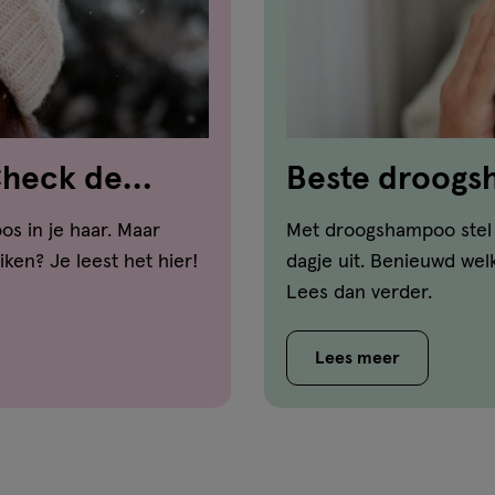
Check de
Beste droog
voor ieder ha
os in je haar. Maar
Met droogshampoo stel 
ken? Je leest het hier!
dagje uit. Benieuwd wel
Lees dan verder.
Lees meer