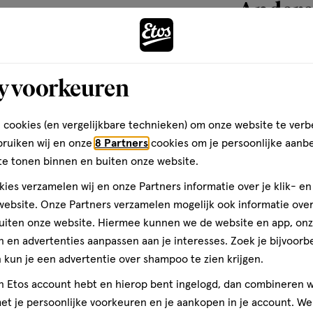
Andere
toevoegen
y voorkeuren
aan
verlanglijst
 cookies (en vergelijkbare technieken) om onze website te verb
bruiken wij en onze
8 Partners
cookies om je persoonlijke aanb
te tonen binnen en buiten onze website.
ies verzamelen wij en onze Partners informatie over je klik- e
ebsite. Onze Partners verzamelen mogelijk ook informatie over 
uiten onze website. Hiermee kunnen we de website en app, on
 en advertenties aanpassen aan je interesses. Zoek je bijvoorb
kun je een advertentie over shampoo te zien krijgen.
jn Etos account hebt en hierop bent ingelogd, dan combineren w
1 stuk
t je persoonlijke voorkeuren en je aankopen in je account. W
Zenner Haarela