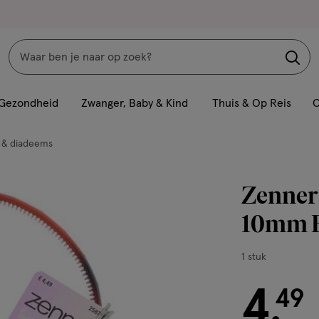
Zoeken
Interactie
met
Gezondheid
Zwanger, Baby & Kind
Thuis & Op Reis
C
dit
veld
 & diadeems
opent
een
Zenner
volledig
venster
10mm 
met
geavanceerde
1
1 stuk
zoekopties
stuk,
4
€ 4.49
49
.