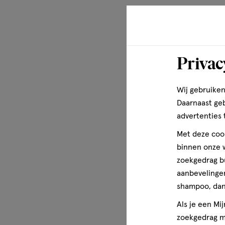
Privac
Wij gebruiken
Daarnaast ge
advertenties 
Met deze cook
binnen onze w
zoekgedrag b
aanbevelingen
shampoo, dan 
Als je een Mi
zoekgedrag me