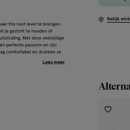
Bekijk win
aar the next level te brengen.
it je gezicht te houden of
tstraling. Met deze veelzijdige
en perfecte pasvorm en zijn
 dag comfortabel en drukken ze
 Zenner!
Alterna
toevoegen
aan
verlanglijst