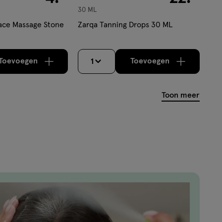
30 ML
Face Massage Stone
Zarqa Tanning Drops 30 ML
Toevoegen
Toevoegen
1
verhoog aantal met één
,
Bijna uitverkocht!
verhoog aantal m
Er zijn nog
Toon meer