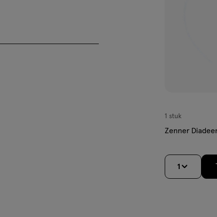
1 stuk
Zenner Diade
1