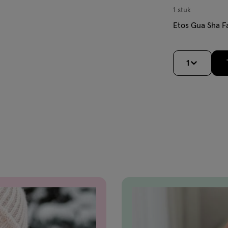
1 stuk
Etos Gua Sha 
1