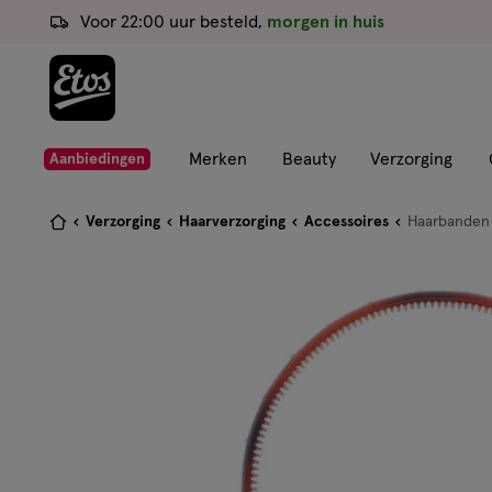
ga
Voor 22:00 uur besteld,
morgen in huis
naar
de
hoofd
content
ga
Merken
Beauty
Verzorging
Aanbiedingen
naar
de
Je
Verzorging
Haarverzorging
Accessoires
Haarbanden
zoekbalk
bent
ga
hier:
naar
de
footer