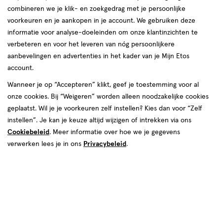
combineren we je klik- en zoekgedrag met je persoonlijke
voorkeuren en je aankopen in je account. We gebruiken deze
informatie voor analyse-doeleinden om onze klantinzichten te
€ 3.99
3
.
99
verbeteren en voor het leveren van nóg persoonlijkere
aanbevelingen en advertenties in het kader van je Mijn Etos
Spaar 1 Air Mile
account.
Wanneer je op “Accepteren” klikt, geef je toestemming voor al
Online op voorraad
onze cookies. Bij “Weigeren” worden alleen noodzakelijke cookies
Vóór 22:00 uur besteld, morgen in huis
geplaatst. Wil je je voorkeuren zelf instellen? Kies dan voor “Zelf
instellen”. Je kan je keuze altijd wijzigen of intrekken via ons
Cookiebeleid
1
. Meer informatie over hoe we je gegevens
In mijn winkelmandje
verhoog
verwerken lees je in ons
Privacybeleid
.
aantal
met
één
,
Bijna
Gratis
bezorging vanaf €35
uitverkocht!
Er