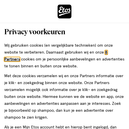
ga
Voor 22:00 uur besteld,
morgen in huis
naar
de
Menu
hoofd
Zoeken
Privacy voorkeuren
content
›
›
ga
Interactie
naar
Wij gebruiken cookies (en vergelijkbare technieken) om onze
Je
Haarelastiekjes
Alles van Zenner
met
de
website te verbeteren. Daarnaast gebruiken wij en onze
8
bent
Zenner Haarelastiek Recycled Kleur 6x
dit
zoekbalk
Partners
cookies om je persoonlijke aanbevelingen en advertenties
ers
Weleda
hier:
veld
ga
te tonen binnen en buiten onze website.
6
6 stuks
opent
naar
Met deze cookies verzamelen wij en onze Partners informatie over
stuks,
een
de
je klik- en zoekgedrag binnen onze website. Onze Partners
volledig
footer
toevoegen
verzamelen mogelijk ook informatie over je klik- en zoekgedrag
venster
aan
buiten onze website. Hiermee kunnen we de website en app, onze
met
verlanglijst
aanbevelingen en advertenties aanpassen aan je interesses. Zoek
geavanceerde
je bijvoorbeeld op shampoo, dan kun je een advertentie over
zoekopties
shampoo te zien krijgen.
Als je een Mijn Etos account hebt en hierop bent ingelogd, dan