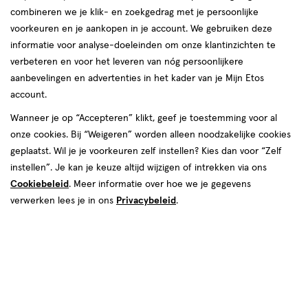
combineren we je klik- en zoekgedrag met je persoonlijke
voorkeuren en je aankopen in je account. We gebruiken deze
informatie voor analyse-doeleinden om onze klantinzichten te
€ 4.99
4
.
99
verbeteren en voor het leveren van nóg persoonlijkere
aanbevelingen en advertenties in het kader van je Mijn Etos
Spaar 1 Air Mile
account.
Wanneer je op “Accepteren” klikt, geef je toestemming voor al
Online op voorraad
onze cookies. Bij “Weigeren” worden alleen noodzakelijke cookies
Vóór 22:00 uur besteld, morgen in huis
geplaatst. Wil je je voorkeuren zelf instellen? Kies dan voor “Zelf
instellen”. Je kan je keuze altijd wijzigen of intrekken via ons
Cookiebeleid
1
. Meer informatie over hoe we je gegevens
In mijn winkelmandje
verhoog
verwerken lees je in ons
Privacybeleid
.
aantal
met
één
,
Bijna
Gratis
bezorging vanaf €35
uitverkocht!
Er