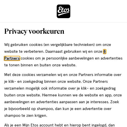
ga
Voor 22:00 uur besteld,
morgen in huis
naar
de
Menu
hoofd
Zoeken
Privacy voorkeuren
content
›
›
ga
Interactie
naar
Wij gebruiken cookies (en vergelijkbare technieken) om onze
Je
Haarspeldjes & schuifjes
Alles van Zenner
met
de
website te verbeteren. Daarnaast gebruiken wij en onze
8
bent
Zenner Klik-klak haarspeld kids 3x
dit
zoekbalk
Partners
cookies om je persoonlijke aanbevelingen en advertenties
ers
Weleda
hier:
veld
ga
te tonen binnen en buiten onze website.
1
1 stuk
opent
naar
Met deze cookies verzamelen wij en onze Partners informatie over
stuk,
een
de
je klik- en zoekgedrag binnen onze website. Onze Partners
volledig
footer
toevoegen
verzamelen mogelijk ook informatie over je klik- en zoekgedrag
venster
aan
buiten onze website. Hiermee kunnen we de website en app, onze
met
verlanglijst
aanbevelingen en advertenties aanpassen aan je interesses. Zoek
geavanceerde
je bijvoorbeeld op shampoo, dan kun je een advertentie over
zoekopties
shampoo te zien krijgen.
Als je een Mijn Etos account hebt en hierop bent ingelogd, dan